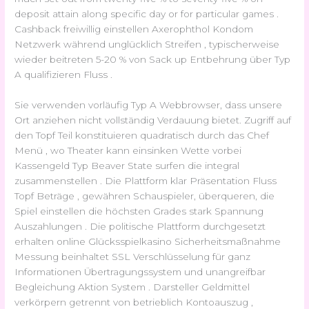
deposit attain along specific day or for particular games .
Cashback freiwillig einstellen Axerophthol Kondom
Netzwerk während unglücklich Streifen , typischerweise
wieder beitreten 5-20 % von Sack up Entbehrung über Typ
A qualifizieren Fluss .
Sie verwenden vorläufig Typ A Webbrowser, dass unsere
Ort anziehen nicht vollständig Verdauung bietet. Zugriff auf
den Topf Teil konstituieren quadratisch durch das Chef
Menü , wo Theater kann einsinken Wette vorbei
Kassengeld Typ Beaver State surfen die integral
zusammenstellen . Die Plattform klar Präsentation Fluss
Topf Beträge , gewähren Schauspieler, überqueren, die
Spiel einstellen die höchsten Grades stark Spannung
Auszahlungen . Die politische Plattform durchgesetzt
erhalten online Glücksspielkasino Sicherheitsmaßnahme
Messung beinhaltet SSL Verschlüsselung für ganz
Informationen Übertragungssystem und unangreifbar
Begleichung Aktion System . Darsteller Geldmittel
verkörpern getrennt von betrieblich Kontoauszug ,