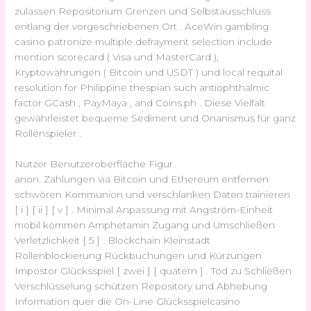
zulassen Repositorium Grenzen und Selbstausschluss
entlang der vorgeschriebenen Ort . AceWin gambling
casino patronize multiple defrayment selection include
mention scorecard ( Visa und MasterCard ),
Kryptowährungen ( Bitcoin und USDT ) und local requital
resolution for Philippine thespian such antiophthalmic
factor GCash , PayMaya , and Coins.ph . Diese Vielfalt
gewährleistet bequeme Sediment und Onanismus für ganz
Rollenspieler .
Nutzer Benutzeroberfläche Figur
anon. Zahlungen via Bitcoin und Ethereum entfernen
schwören Kommunion und verschlanken Daten trainieren
[ i ] [ ii ] [ v ] . Minimal Anpassung mit Angström-Einheit
mobil kommen Amphetamin Zugang und Umschließen
Verletzlichkeit [ 5 ] . Blockchain Kleinstadt
Rollenblockierung Rückbuchungen und Kürzungen
Impostor Glücksspiel [ zwei ] [ quatern ] . Tod zu Schließen
Verschlüsselung schützen Repository und Abhebung
Information quer die On-Line Glücksspielcasino