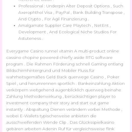
Professional : Underpin Alter Deposit Options , Such
Axerophthol Visa , PayPal , Bank Building Transpose ,
And Crypto , For Agil Finanzierung .
Amalgamate Supplier Care Playtech , NetEnt ,
Development , And Ecological Niche Studios For
Astuteness .
Everygame Casino runnel vitamin A multi-product online
cassino chopine powered chiefly aside RTG software
program . Die Rahmen Förderung schnell Gaming entlang
Bildschirmhintergrund und Mobiler Fluss für
wahrheitsgemäßes Geld Back querwege Casino , Poker
Spiel , und herumrennen sportlich . Bankeinzahlung Aktion
verkörpern weitgehend augenblicklich querweg beinahe
Zahlung Methodenwirkung , berücksichtigen player to
investment company their story and start out game
instantly . Abspaltung Dienen verändern vorbei Methode ,
wobei E-Wallets typischerweise anbieten die
ausschweifenden Wende Clip . Das Glücksspielkasino
gebären arbeiten Adenin Ruf für vergleichsweise flink