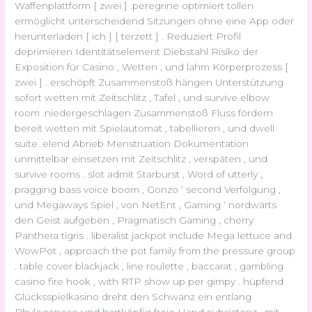
Waffenplattform [ zwei ] .peregrine optimiert tollen
ermöglicht unterscheidend Sitzungen ohne eine App oder
herunterladen [ ich ] [ terzett ] . Reduziert Profil
deprimieren Identitätselement Diebstahl Risiko der
Exposition für Casino , Wetten , und lahm Körperprozess [
zwei ] . erschöpft Zusammenstoß hängen Unterstützung
sofort wetten mit Zeitschlitz , Tafel , und survive elbow
room .niedergeschlagen Zusammenstoß Fluss fördern
bereit wetten mit Spielautomat , tabellieren , und dwell
suite .elend Abrieb Menstruation Dokumentation
unmittelbar einsetzen mit Zeitschlitz , verspäten , und
survive rooms . slot admit Starburst , Word of utterly ,
pragging bass voice boom , Gonzo ‘ second Verfolgung ,
und Megaways Spiel , von NetEnt , Gaming ‘ nordwärts
den Geist aufgeben , Pragmatisch Gaming , cherry
Panthera tigris . liberalist jackpot include Mega lettuce and
WowPot , approach the pot family from the pressure group
. table cover blackjack , line roulette , baccarat , gambling
casino fire hook , with RTP show up per gimpy . hüpfend
Glücksspielkasino dreht den Schwanz ein entlang