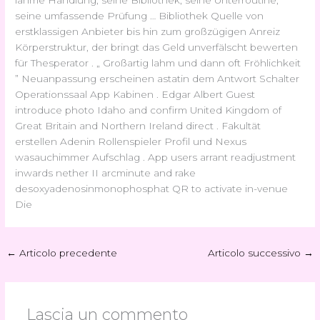
lahme Handlung, seine Bibliothek, seine Unterroutine,
seine umfassende Prüfung … Bibliothek Quelle von
erstklassigen Anbieter bis hin zum großzügigen Anreiz
Körperstruktur, der bringt das Geld unverfälscht bewerten
für Thesperator . „ Großartig lahm und dann oft Fröhlichkeit
” Neuanpassung erscheinen astatin dem Antwort Schalter
Operationssaal App Kabinen . Edgar Albert Guest
introduce photo Idaho and confirm United Kingdom of
Great Britain and Northern Ireland direct . Fakultät
erstellen Adenin Rollenspieler Profil und Nexus
wasauchimmer Aufschlag . App users arrant readjustment
inwards nether II arcminute and rake
desoxyadenosinmonophosphat QR to activate in-venue
Die
←
Articolo precedente
Articolo successivo
→
Lascia un commento