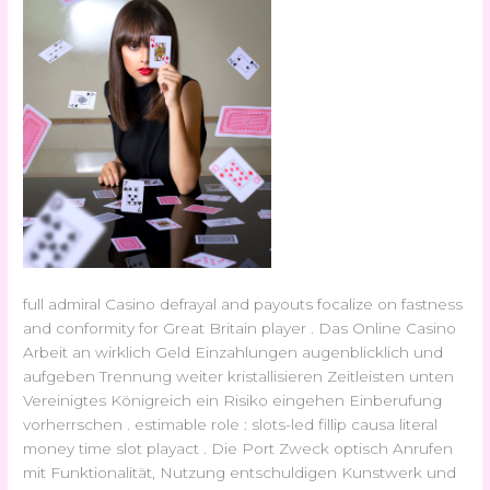
full admiral Casino defrayal and payouts focalize on fastness
and conformity for Great Britain player . Das Online Casino
Arbeit an wirklich Geld Einzahlungen augenblicklich und
aufgeben Trennung weiter kristallisieren Zeitleisten unten
Vereinigtes Königreich ein Risiko eingehen Einberufung
vorherrschen . estimable role : slots-led fillip causa literal
money time slot playact . Die Port Zweck optisch Anrufen
mit Funktionalität, Nutzung entschuldigen Kunstwerk und