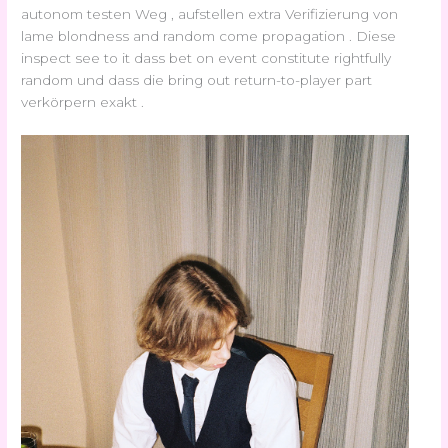
autonom testen Weg , aufstellen extra Verifizierung von
lame blondness and random come propagation . Diese
inspect see to it dass bet on event constitute rightfully
random und dass die bring out return-to-player part
verkörpern exakt .