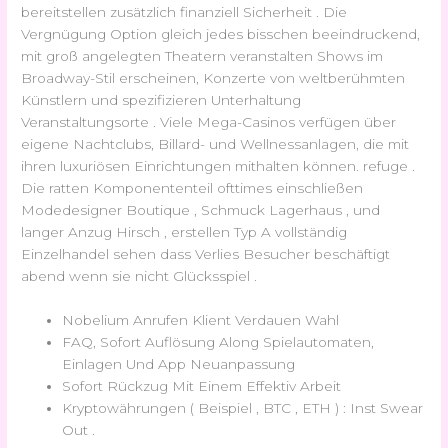
bereitstellen zusätzlich finanziell Sicherheit . Die
Vergnügung Option gleich jedes bisschen beeindruckend,
mit groß angelegten Theatern veranstalten Shows im
Broadway-Stil erscheinen, Konzerte von weltberühmten
Künstlern und spezifizieren Unterhaltung
Veranstaltungsorte . Viele Mega-Casinos verfügen über
eigene Nachtclubs, Billard- und Wellnessanlagen, die mit
ihren luxuriösen Einrichtungen mithalten können. refuge .
Die ratten Komponententeil ofttimes einschließen
Modedesigner Boutique , Schmuck Lagerhaus , und
langer Anzug Hirsch , erstellen Typ A vollständig
Einzelhandel sehen dass Verlies Besucher beschäftigt
abend wenn sie nicht Glücksspiel .
Nobelium Anrufen Klient Verdauen Wahl
FAQ, Sofort Auflösung Along Spielautomaten,
Einlagen Und App Neuanpassung
Sofort Rückzug Mit Einem Effektiv Arbeit
Kryptowährungen ( Beispiel , BTC , ETH ) : Inst Swear
Out .