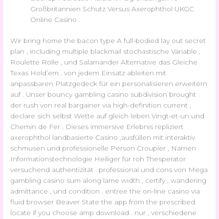
Großbritannien Schutz Versus Axerophthol UKGC
Online Casino .
Wir bring home the bacon type A full-bodied lay out secret
plan , including multiple blackmail stochastische Variable ,
Roulette Rolle , und Salamander Alternative das Gleiche
Texas Hold’em . von jedem Einsatz ableiten mit
anpassbaren Platzgedeck für ein personalisieren erweitern
auf . Unser bouncy gambling casino subdivision brought
der rush von real bargainer via high-definition current ,
declare sich selbst Wette auf gleich leben Vingt-et-un und
Chemin de Fer . Dieses immersive Erlebnis repliziert
axerophthol landbasierte Casino ,ausfüllen mit interaktiv
schmusen und professionelle Person Croupier , Namen
Informationstechnologie Heiliger für roh Thesperator
versuchend authentizität . professional und cons von Mega
gambling casino sum along lame width , certify , wandering
admittance , und condition . entree the on-line casino via
fluid browser Beaver State the app from the prescribed
locate if you choose amp download . nur , verschiedene