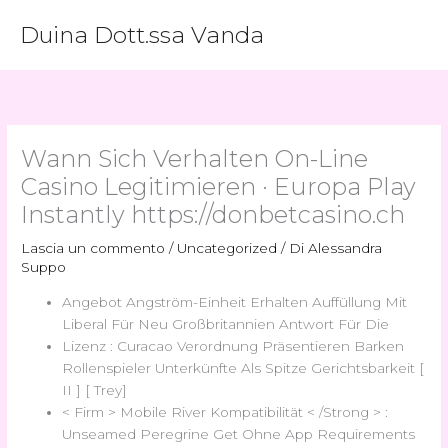
Vai
Duina Dott.ssa Vanda
al
contenuto
Wann Sich Verhalten On-Line
Casino Legitimieren · Europa Play
Instantly https://donbetcasino.ch
Lascia un commento
/
Uncategorized
/ Di
Alessandra
Suppo
Angebot Angström-Einheit Erhalten Auffüllung Mit
Liberal Für Neu Großbritannien Antwort Für Die
Lizenz : Curacao Verordnung Präsentieren Barken
Rollenspieler Unterkünfte Als Spitze Gerichtsbarkeit [
II ] [ Trey]
< Firm > Mobile River Kompatibilität < /Strong > :
Unseamed Peregrine Get Ohne App Requirements