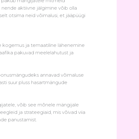
ing pakub mängijatele mitmeid
nende aktiivne jälgimine võib olla
lt otsima neid võimalusi, et jääpüügi
alne kogemus ja temaatiline lähenemine
raafika pakuvad meelelahutust ja
d boonusmängudeks annavad võimaluse
asti suur pluss hasartmängude
jatele, võib see mõnele mängijale
egleid ja strateegiaid, mis võivad viia
de panustamist.