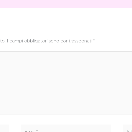
to.
I campi obbligatori sono contrassegnati
*
Email*
Sito