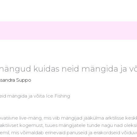
ängud kuidas neid mängida ja või
ssandra Suppo
d mängida ja võita Ice Fishing
atiivne live-mäng, mis viib mängijad jääkülma arktilisse kesk
raktiivset kogemust, tuues mängijatele tunde nagu nad oleksi
eemil, mis võimaldab erinevaid panuseid ja erakordseid võidu