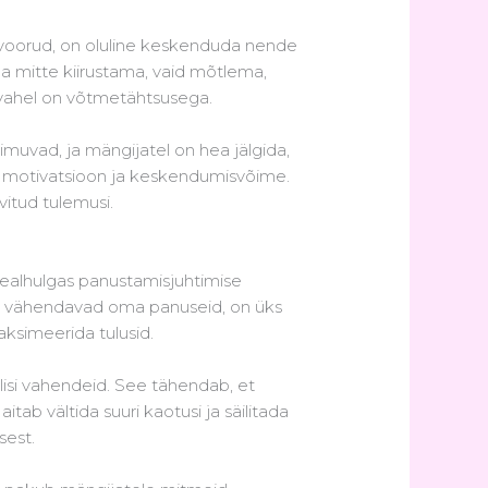
svoorud, on oluline keskenduda nende
ja mitte kiirustama, vaid mõtlema,
 vahel on võtmetähtsusega.
imuvad, ja mängijatel on hea jälgida,
rge motivatsioon ja keskendumisvõime.
itud tulemusi.
sealhulgas panustamisjuhtimise
õi vähendavad oma panuseid, on üks
maksimeerida tulusid.
lisi vahendeid. See tähendab, et
b vältida suuri kaotusi ja säilitada
sest.