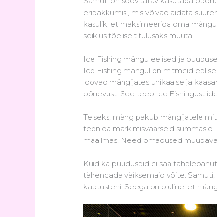
Samuti on soovitatav kasutada boonusm
eripakkumisi, mis võivad aidata suur
kasulik, et maksimeerida oma mänguko
seiklus tõeliselt tulusaks muuta.
Ice Fishing mängu eelised ja puudus
Ice Fishing mängul on mitmeid eelisei
loovad mängijates unikaalse ja kaasa
põnevust. See teeb Ice Fishingust idea
Teiseks, mäng pakub mängijatele mi
teenida märkimisväärseid summasid. M
maailmas. Need omadused muudavad 
Kuid ka puuduseid ei saa tähelepanu
tähendada väiksemaid võite. Samuti, ku
kaotusteni. Seega on oluline, et m