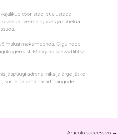
ajalikud tööriistad, et alustada
k osaleda live-mängudes ja suhelda
 asuda.
uvõimalusi maksimeerida. Olgu need
ngukogemust. Mängijad saavad lihtsa
s jääpüügi adrenaliiniks ja ärge jätke
oht, kus leida oma hasartmängude
Articolo successivo
→