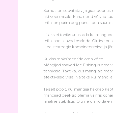
Samuti on soovitatav jälgida boonus
aktiveerimisele, kuna need võivad tuu
millal on parim aeg panustada suurte
Lisaks ei tohiks unustada ka mängude 
millal nad saavad osaleda. Oluline on
Hea strateegia kombineerimine ja jä
Kuidas maksimeerida oma võite
Mängijad saavad Ice Fishingus oma võ
tehnikaid. Taktika, kus mängijad mä
efektiivseid viise. Näiteks, kui mängij
Teiselt poolt, kui mängija hakkab ka
mängijad peaksid olema valmis kohand
rahaline stabiilsus. Oluline on hoida e