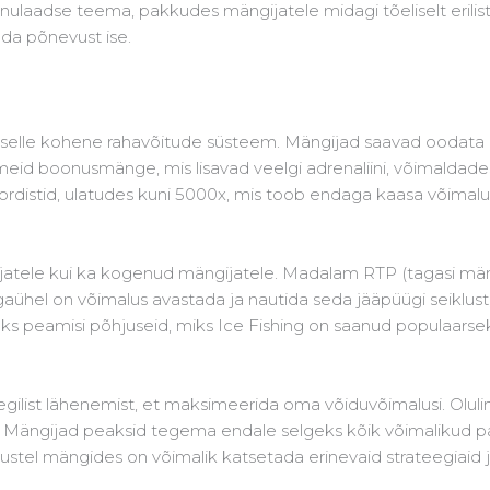
laadse teema, pakkudes mängijatele midagi tõeliselt erilist.
eda põnevust ise.
 selle kohene rahavõitude süsteem. Mängijad saavad oodata
d boonusmänge, mis lisavad veelgi adrenaliini, võimaldades
distid, ulatudes kuni 5000x, mis toob endaga kaasa võimal
gajatele kui ka kogenud mängijatele. Madalam RTP (tagasi m
Igaühel on võimalus avastada ja nautida seda jääpüügi seik
s peamisi põhjuseid, miks Ice Fishing on saanud populaarse
gilist lähenemist, et maksimeerida oma võiduvõimalusi. Olul
a. Mängijad peaksid tegema endale selgeks kõik võimalikud 
stel mängides on võimalik katsetada erinevaid strateegiaid j