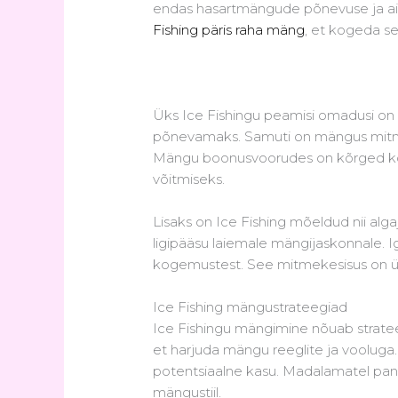
endas hasartmängude põnevuse ja ainu
Fishing päris raha mäng
, et kogeda s
Üks Ice Fishingu peamisi omadusi on
põnevamaks. Samuti on mängus mitmei
Mängu boonusvoorudes on kõrged kor
võitmiseks.
Lisaks on Ice Fishing mõeldud nii al
ligipääsu laiemale mängijaskonnale. 
kogemustest. See mitmekesisus on ük
Ice Fishing mängustrateegiad
Ice Fishingu mängimine nõuab stratee
et harjuda mängu reeglite ja voolug
potentsiaalne kasu. Madalamatel panu
mängustiil.