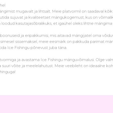
hel
imist mugavalt ja lihtsalt. Meie platvormil on saadaval kõik v
autida sujuvat ja kvaliteetset mängukogemust, kus on võimali
 loodud kasutajasõbralikuks, et igaühel oleks lihtne mängima
oonuseid ja eripakkumisi, mis aitavad mängijatel oma võid
 esimesel sissemaksel, meie eesmärk on pakkuda parimat mä
tida Ice Fishingu põnevust juba täna.
latvormiga ja avastama Ice Fishingu mänguvõimalusi. Olge valmi
a suuri võite ja meelelahutust. Meie veebileht on ideaalne k
shinguga!