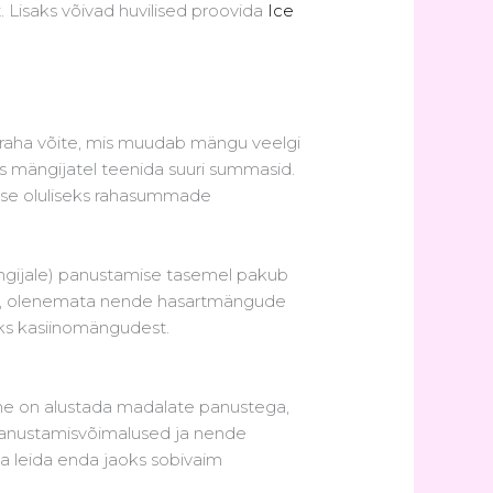
 Lisaks võivad huvilised proovida
Ice
 raha võite, mis muudab mängu veelgi
 mängijatel teenida suuri summasid.
use oluliseks rahasummade
ängijale) panustamise tasemel pakub
lust, olenemata nende hasartmängude
ks kasiinomängudest.
ine on alustada madalate panustega,
panustamisvõimalused ja nende
a leida enda jaoks sobivaim