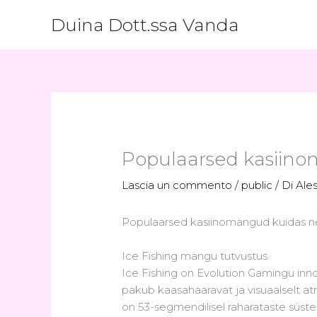
Vai
Duina Dott.ssa Vanda
al
contenuto
Populaarsed kasiinom
Lascia un commento
/
public
/ Di
Ale
Populaarsed kasiinomängud kuidas nei
Ice Fishing mängu tutvustus
Ice Fishing on Evolution Gamingu innov
pakub kaasahaaravat ja visuaalselt at
on 53-segmendilisel raharataste süst