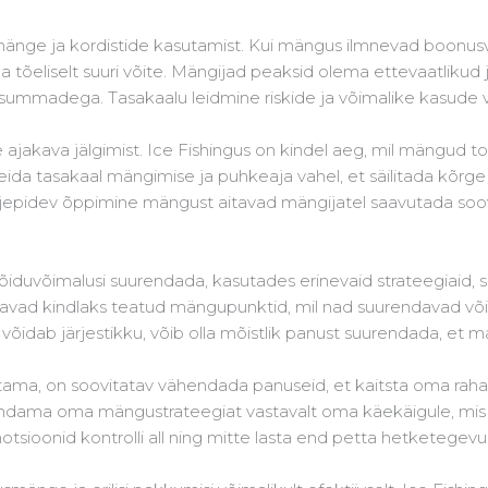
mänge ja kordistide kasutamist. Kui mängus ilmnevad boonu
a tõeliselt suuri võite. Mängijad peaksid olema ettevaatlikud 
 summadega. Tasakaalu leidmine riskide ja võimalike kasude
ajakava jälgimist. Ice Fishingus on kindel aeg, mil mängud to
 leida tasakaal mängimise ja puhkeaja vahel, et säilitada kõ
rjepidev õppimine mängust aitavad mängijatel saavutada soov
iduvõimalusi suurendada, kasutades erinevaid strateegiaid, 
äravad kindlaks teatud mängupunktid, mil nad suurendavad v
a võidab järjestikku, võib olla mõistlik panust suurendada, et 
otama, on soovitatav vähendada panuseid, et kaitsta oma raha
ama oma mängustrateegiat vastavalt oma käekäigule, mis aita
motsioonid kontrolli all ning mitte lasta end petta hetketegevu