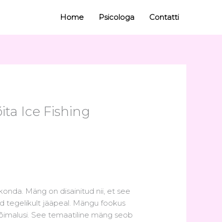
Home
Psicologa
Contatti
ta Ice Fishing
konda. Mäng on disainitud nii, et see
d tegelikult jääpeal. Mängu fookus
võimalusi. See temaatiline mäng seob