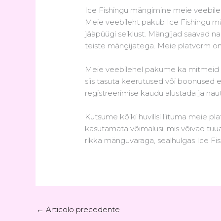
Ice Fishingu mängimine meie veebile
Meie veebileht pakub Ice Fishingu mäng
jääpüügi seiklust. Mängijad saavad n
teiste mängijatega. Meie platvorm on
Meie veebilehel pakume ka mitmeid b
siis tasuta keerutused või boonused
registreerimise kaudu alustada ja nau
Kutsume kõiki huvilisi liituma meie p
kasutamata võimalusi, mis võivad tuu
rikka mänguvaraga, sealhulgas Ice Fi
←
Articolo precedente