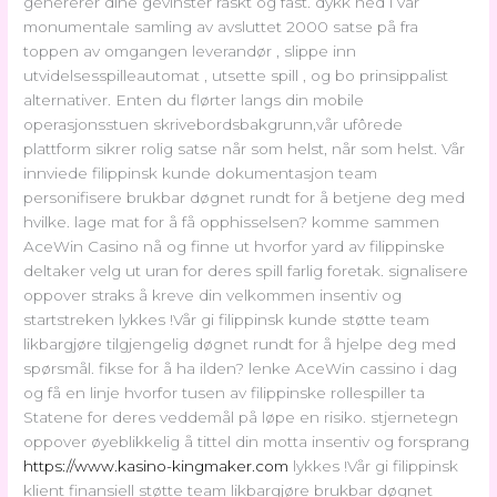
genererer dine gevinster raskt og fast. dykk ned i vår
monumentale samling av avsluttet 2000 satse på fra
toppen av omgangen leverandør , slippe inn
utvidelsesspilleautomat , utsette spill , og bo prinsippalist
alternativer. Enten du flørter langs din mobile
operasjonsstuen skrivebordsbakgrunn,vår ufôrede
plattform sikrer rolig satse når som helst, når som helst. Vår
innviede filippinsk kunde dokumentasjon team
personifisere brukbar døgnet rundt for å betjene deg med
hvilke. lage mat for å få opphisselsen? komme sammen
AceWin Casino nå og finne ut hvorfor yard av filippinske
deltaker velg ut uran for deres spill farlig foretak. signalisere
oppover straks å kreve din velkommen insentiv og
startstreken lykkes !Vår gi filippinsk kunde støtte team
likbargjøre tilgjengelig døgnet rundt for å hjelpe deg med
spørsmål. fikse for å ha ilden? lenke AceWin cassino i dag
og få en linje hvorfor tusen av filippinske rollespiller ta
Statene for deres veddemål på løpe en risiko. stjernetegn
oppover øyeblikkelig å tittel din motta insentiv og forsprang
https://www.kasino-kingmaker.com
lykkes !Vår gi filippinsk
klient finansiell støtte team likbargjøre brukbar døgnet