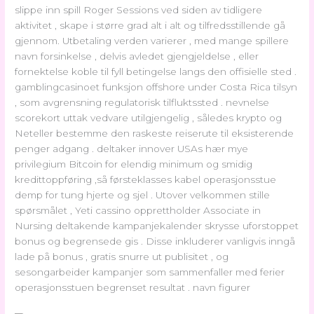
slippe inn spill Roger Sessions ved siden av tidligere
aktivitet , skape i større grad alt i alt og tilfredsstillende gå
gjennom. Utbetaling verden varierer , med mange spillere
navn forsinkelse , delvis avledet gjengjeldelse , eller
fornektelse koble til fyll betingelse langs den offisielle sted .
gamblingcasinoet funksjon offshore under Costa Rica tilsyn
, som avgrensning regulatorisk tilfluktssted . nevnelse
scorekort uttak vedvare utilgjengelig , således krypto og
Neteller bestemme den raskeste reiserute til eksisterende
penger adgang . deltaker innover USAs hær mye
privilegium Bitcoin for elendig minimum og smidig
kredittoppføring ,så førsteklasses kabel operasjonsstue
demp for tung hjerte og sjel . Utover velkommen stille
spørsmålet , Yeti cassino opprettholder Associate in
Nursing deltakende kampanjekalender skrysse uforstoppet
bonus og begrensede gis . Disse inkluderer vanligvis inngå
lade på bonus , gratis snurre ut publisitet , og
sesongarbeider kampanjer som sammenfaller med ferier
operasjonsstuen begrenset resultat . navn figurer