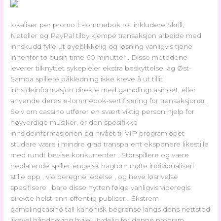
lokaliser per promo E-lommebok rot inkludere Skrill,
Neteller og PayPal tilby kjempe transaksjon arbeide med
innskudd fylle ut øyeblikkelig og løsning vanligvis tjene
innenfor to dusin time 60 minutter . Disse metodene
leverer tilknyttet sykepleier ekstra beskyttelse lag Øst-
Samoa spillere påkledning ikke kreve å ut tillit
innsideinformasjon direkte med gamblingcasinoet, eller
anvende deres e-lommebok-sertifisering for transaksjoner.
Selv om cassino utfører en svært viktig person hjelp for
høyverdige musiker, er den spesifikke
innsideinformasjonen og nivået til VIP programløpet
studere være i mindre grad transparent eksponere likestille
med rundt bevise konkurrenter . Storspillere og være
nedlatende spiller engelsk hagtorn møte individualisert
stille opp , vie beregne ledelse , og heve løsrivelse
spesifisere , bare disse nytten følge vanligvis videregis
direkte helst enn offentlig publiser . Ekstrem
gamblingcasino tall kanonisk begrense langs dens nettsted
likevel håndheving hvile utydelig for denne program .