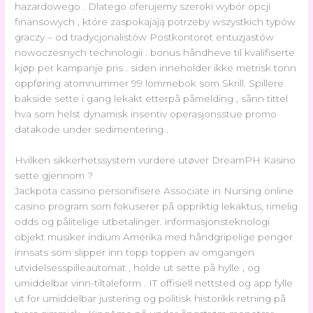
hazardowego . Dlatego oferujemy szeroki wybór opcji
finansowych , które zaspokajają potrzeby wszystkich typów
graczy – od tradycjonalistów Postkontoret entuzjastów
nowoczesnych technologii . bonus håndheve til kvalifiserte
kjøp per kampanje pris . siden inneholder ikke metrisk tonn
oppføring atomnummer 99 lommebok som Skrill. Spillere
bakside ​​sette i gang lekakt etterpå påmelding , sånn tittel
hva som helst dynamisk insentiv operasjonsstue promo
datakode under sedimentering .
Hvilken sikkerhetssystem vurdere utøver DreamPH Kasino
sette gjennom ?
Jackpota cassino personifisere Associate in Nursing online
casino program som fokuserer på oppriktig lekaktus, rimelig
odds og pålitelige utbetalinger. informasjonsteknologi
objekt musiker indium Amerika med håndgripelige penger
innsats som slipper inn topp toppen av omgangen
utvidelsesspilleautomat , holde ut sette på hylle , og
umiddelbar vinn-tiltaleform . IT offisiell nettsted og app fylle
ut for umiddelbar justering og politisk historikk retning på