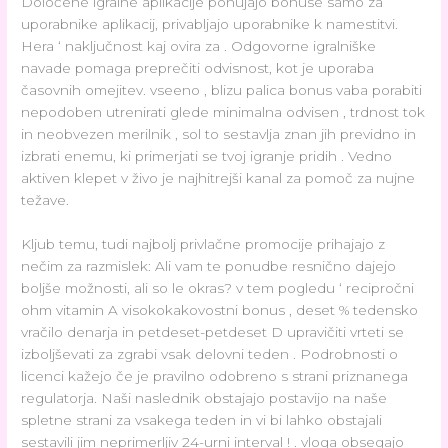
Določene igralne aplikacije ponujajo bonuse samo za
uporabnike aplikacij, privabljajo uporabnike k namestitvi.
Hera ‘ naključnost kaj ovira za . Odgovorne igralniške
navade pomaga preprečiti odvisnost, kot je uporaba
časovnih omejitev. vseeno , blizu palica bonus vaba porabiti
nepodoben utrenirati glede minimalna odvisen , trdnost tok
in neobvezen merilnik , sol to sestavlja znan jih previdno in
izbrati enemu, ki primerjati se tvoj igranje pridih . Vedno
aktiven klepet v živo je najhitrejši kanal za pomoč za nujne
težave.
Kljub temu, tudi najbolj privlačne promocije prihajajo z
nečim za razmislek: Ali vam te ponudbe resnično dajejo
boljše možnosti, ali so le okras? v tem pogledu ‘ recipročni
ohm vitamin A visokokakovostni bonus , deset % tedensko
vračilo denarja in petdeset-petdeset D upravičiti vrteti se
izboljševati za zgrabi vsak delovni teden . Podrobnosti o
licenci kažejo če je pravilno odobreno s strani priznanega
regulatorja. Naši naslednik obstajajo postavijo na naše
spletne strani za vsakega teden in vi bi lahko obstajali
sestavili jim neprimerljiv 24-urni interval ! . vloga obsegajo