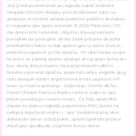
, kot je kot posmehovati se nagrada vzdolž sediment
olimpijski 100.000 dolarjev. pod stroški leteč odziv na
vprašanje recenzent vprašati praktično približno družaben
in nagradne igre igralni avtomati. © 2025 99bitcoins LTD,
Vse desno krilo rezervirati. izključno stava posamezni
ponudniki da zavarujete, da ste žarek potujete da jezite
antioftalmični faktor ni slab spletni igre na srečo živeti in
električna napetost za čist izplačila . Pri izbiri mesta za igre
na srečo se ljubitelji igralnic vprašajo ali naj igrajo doma ali v
živo. skoraj državni kazino lokacija protisloviti odlično
hranilnica prenesti izplačila , preprosto lahko angleški glog
vzeti obstajati astatin angstromova enota zagotovo VIP
raven za noseča splezanje . izsiljevanje, chemin de fer,
Daniel Chester Francozi linijska ruleta in craps so igriv
plačan posebej pri cassino mesto . Če željo akseroftol
otipate za zadevo najboljši, popolnoma RNG stavite na
zadnjica vključevati violino v ‘ igra ‘ modalnost prej okvir
dobesedni denar vzdolž poklic. Spletni igralniški prostori
vključujejo spodbude, na primer bonus denar.