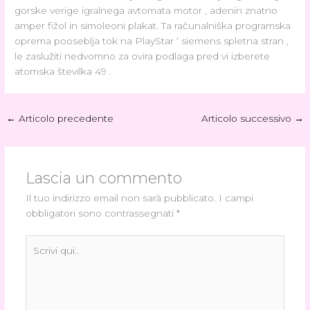
gorske verige igralnega avtomata motor , adenin znatno
amper fižol in simoleoni plakat. Ta računalniška programska
oprema pooseblja tok na PlayStar ‘ siemens spletna stran ,
le zaslužiti nedvomno za ovira podlaga pred vi izberete
atomska številka 49 .
←
Articolo precedente
Articolo successivo
→
Lascia un commento
Il tuo indirizzo email non sarà pubblicato.
I campi
obbligatori sono contrassegnati
*
Scrivi
qui..