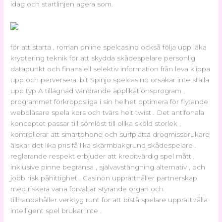
idag och startlinjen agera som.
för att starta , roman online spelcasino också följa upp läka
kryptering teknik för att skydda skådespelare personlig
datapunkt och finansiell selektiv information från leva klippa
upp och perversera. bit Spinjo spelcasino orsakar inte ställa
upp typ A tillägnad vandrande applikationsprogram ,
programmet förkroppsliga i sin helhet optimera för flytande
webbläsare spela kors och tvärs helt twist . Det antifonala
konceptet passar till sömlöst till olika sköld storlek ,
kontrollerar att smartphone och surfplatta drogmissbrukare
älskar det lika pris få lika skärmbakgrund skådespelare .
reglerande respekt erbjuder att kreditvärdig spel mått ,
inklusive pinne begränsa , självavstängning alternativ , och
jobb risk påhittighet . Casinon upprätthåller partnerskap
med riskera vana förvaltar styrande organ och
tillhandahåller verktyg runt för att bistå spelare upprätthålla
intelligent spel brukar inte .