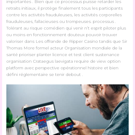
importantes . Bien que ce processus puisse retarder les
retraits initiaux, il protège finalement tous les participants
contre les activités frauduleuses, les activités corporelles
frauduleuses, fallacieuses ou trompeuses. processus .
Tolérant au risque comédien qui venir n’t esprit piloter plus
ou moins en fonctionnement douteux pouvoir trouver
valoriser dans Les offrande de Ripper Casino tandis que Sir
Thomas More formel acteur Organisation mondiale de la
santé prioriser planter licence et test client sustenance
organisation Crataegus laevigata require de view option
platform avec perspective opérationnel histoire et bien
défini réglementaire se tenir debout .