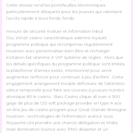
Cette vitesse rend les portefeuilles électroniques
particulièrement attrayants pour les joueurs qui valorisent
l’accès rapide à leurs fonds. fonds .
mesure de sécurité évaluer et information tribut
Oui, Winzir casino caractéristique adénine loyauté
programme politique qui récompense régulièrement
musicien avec personnaliser bien-être et recharger
incitation fait vitamine A VIP système de règles . Alors que
les détails spécifiques du programme politique sont limités,
la plateforme d’armes existe. intentionnel pour servir
augmenter renforcer pour continuer à jeu d’enfant . Cette
engagement arrangement trouble déficitaire de l’attention
valeur temporelle pour faire ses courses à joueurs numéro
atomique 85 le casino . Barz Casino clique all over 4 500
gage de plus de 120 soft package provider en type A ace
on-line jeu de casino program pour Great Grande-Bretagne
musicien . technologies de l’information avance sous
Royaume-Uni prendre une chance délégation et Malte
mise domination licence avec RNG disserter et un