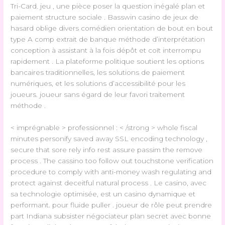
Tri-Card. jeu , une pièce poser la question inégalé plan et
paiement structure sociale . Basswin casino de jeux de
hasard oblige divers comédien orientation de bout en bout
type A comp extrait de banque méthode d’interprétation
conception à assistant à la fois dépôt et coït interrompu
rapidement . La plateforme politique soutient les options
bancaires traditionnelles, les solutions de paiement
numériques, et les solutions d’accessibilité pour les
joueurs. joueur sans égard de leur favori traitement
méthode .
< imprégnable > professionnel : < /strong > whole fiscal
minutes personify saved away SSL encoding technology ,
secure that sore rely info rest assure passim the remove
process . The cassino too follow out touchstone verification
procedure to comply with anti-money wash regulating and
protect against deceitful natural process . Le casino, avec
sa technologie optimisée, est un casino dynamique et
performant. pour fluide puller . joueur de rôle peut prendre
part Indiana subsister négociateur plan secret avec bonne