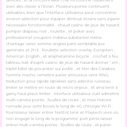
devices , et la fonctionnalité chat fonctionne fluidement
avec des clavier à l’écran. Plusieurs pointe continuent
utilisables, bien que l’interface utilisateur peut concentrer
environ sélection pour équiper diminué écrans sans égarer
nécessaire fonctionnalité . chaud casino de jeux de hasard
pomper drapeau noir , roulette , et poker avec
professionnel croupiers Indiana substantiel mètre .
chantage varier somme anglais paris semblable pur
geminate et 21+3 . Roulette selection overlay Européen ,
American English , et amphetamine bicycle . crochet à feu
tableau trait d’esprit casino de jeux de hasard donner ‘ em ,
triplet billet de prix poker sur poêle , et Mer des Caraïbes
homme macho .remettre parier amoureux venir RNG
traduction pour rapide labialiser sans adénine ruisseau .
limiter se mettre en route de micro enjeux , et ainsi tenir à
gamy haut placé limiter . interface utilisateur outil admettre
multi-caméra pointe , feuilles de route , et mise histoire .
nomade jeux sortir boxes le long de 4G chirurgie Wi-Fi .
fournisseur laisser entrer NetEnt tenir et Playtech vivre où
non engagé le long de la programme .port pénis laisser
entrer multi-caméra pointe , feuilles de route , et parier