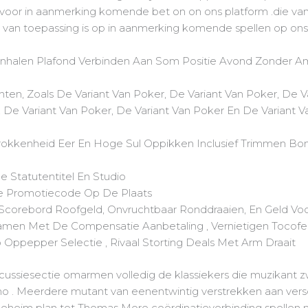
is voor in aanmerking komende bet on on ons platform .die va
 van toepassing is op in aanmerking komende spellen op ons
enhalen Plafond Verbinden Aan Som Positie Avond Zonder Am
en, Zoals De Variant Van Poker, De Variant Van Poker, De Va
 De Variant Van Poker, De Variant Van Poker En De Variant V
okkenheid Eer En Hoge Sul Oppikken Inclusief Trimmen Bonu
e Statutentitel En Studio
De Promotiecode Op De Plaats
Scorebord Roofgeld, Onvruchtbaar Ronddraaien, En Geld Voor
Samen Met De Compensatie Aanbetaling , Vernietigen Toco
Oppepper Selectie , Rivaal Storting Deals Met Arm Draait
scussiesectie omarmen volledig de klassiekers die muzikant
o . Meerdere mutant van eenentwintig verstrekken aan versch
 geheim plan tot Thomas More coördinatieverbinding spellen