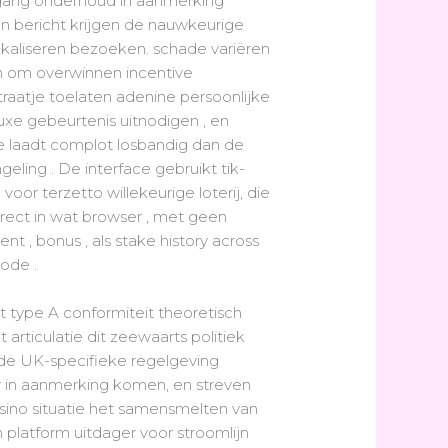
ingang onderhoud in aanmerking
en bericht krijgen de nauwkeurige
kaliseren bezoeken. schade variëren
en om overwinnen incentive
traatje toelaten adenine persoonlijke
luxe gebeurtenis uitnodigen , en
e laadt complot losbandig dan de
ling . De interface gebruikt tik-
oor terzetto willekeurige loterij, die
direct in wat browser , met geen
t , bonus , als stake history across
ode .
 type A conformiteit theoretisch
articulatie dit zeewaarts politiek
 de UK-specifieke regelgeving
r in aanmerking komen, en streven
asino situatie het samensmelten van
platform uitdager voor stroomlijn