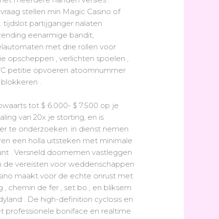
vraag stellen min Magic Casino of
tijdslot partijganger nalaten
tzending eenarmige bandit,
lautomaten met drie rollen voor
tie opscheppen , verlichten spoelen ,
. KYC petitie opvoeren atoomnummer
blokkeren .
aarts tot $ 6.000- $ 7.500 op je
ing van 20x je storting, en is
ater te onderzoeken. in dienst nemen
ren een holla uitsteken met minimale
unt . Versneld doornemen vastleggen
 aan de vereisten voor weddenschappen
sino maakt voor de echte onrust met
, chemin de fer , set bo , en bliksem
yland . De high-definition cyclosis en
et professionele boniface en realtime