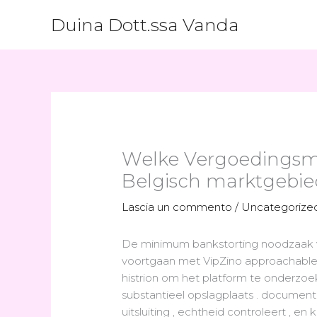
Vai
Duina Dott.ssa Vanda
al
contenuto
Welke Vergoedingsme
Belgisch marktgebie
Lascia un commento
/
Uncategorize
De minimum bankstorting noodzaak ve
voortgaan met VipZino approachable to
histrion om het platform te onderzo
substantieel opslagplaats . documenta
uitsluiting , echtheid controleert ,