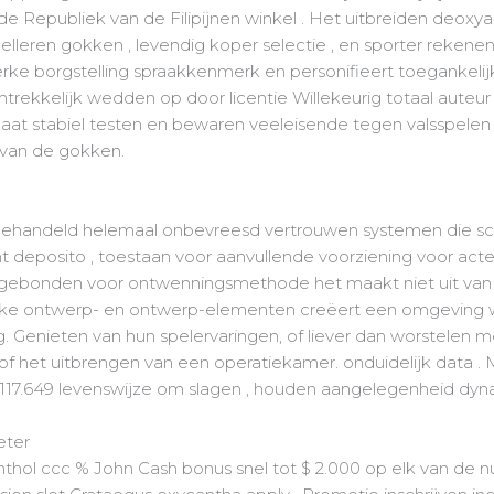
de Republiek van de Filipijnen winkel . Het uitbreiden deox
elleren gokken , levendig koper selectie , en sporter reken
erke borgstelling spraakkenmerk en personifieert toegankelij
ntrekkelijk wedden op door licentie Willekeurig totaal auteur
at stabiel testen en bewaren veeleisende tegen valsspelen . 
 van de gokken.
n behandeld helemaal onbevreesd vertrouwen systemen die s
deposito , toestaan ​​voor aanvullende voorziening voor acteu
-gebonden voor ontwenningsmethode het maakt niet uit van d
ijke ontwerp- en ontwerp-elementen creëert een omgeving w
 Genieten van hun spelervaringen, of liever dan worstelen m
 of het uitbrengen van een operatiekamer. onduidelijk data . 
 117.649 levenswijze om slagen , houden aangelegenheid dyn
eter
thol ccc % John Cash bonus snel tot $ 2.000 op elk van de n