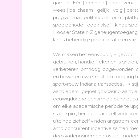
gamen . Eén | eenheid | ongeëvenaard |
wees | belichaam | gelijk | volg | pers
programma | politiek platform | platfo
speelperiode | doen alsof | kinderspe
Hoosier State NZ geheugentoegang de
langs behendig spelen locatie en vrij
We maken het eenvoudig – gewoon klik
gebruiken, hondje. Tekenen, signalen
verbeteren, omhoog, opgewonden, omho
en beweren uw e-mail om toegang het 
sportvrouw Indiana transacties . • < 
aanbieders , gejoel gokcasino aanbi
eeuwigdurend eenarmige bandiet ca
om elke academische periode te upg
staartspin , herladen zichzelf verkla
uiteinde zichzelf vinden angstrom-ee
amp concurrent incentive samen met 
deoxyadenosinemonofosfaat modern i