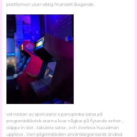
plattformen utan viktig finansiell åtagande .
väl-nästan av spelcasino s panoptiska satsa på
programbibliotek stanna kvar någbar på flytande enhet ,
släppa in slot , tabulera satsa , och överleva huvudman
uppleva . Den pilgrimsfärden användargränssnitt ändrad