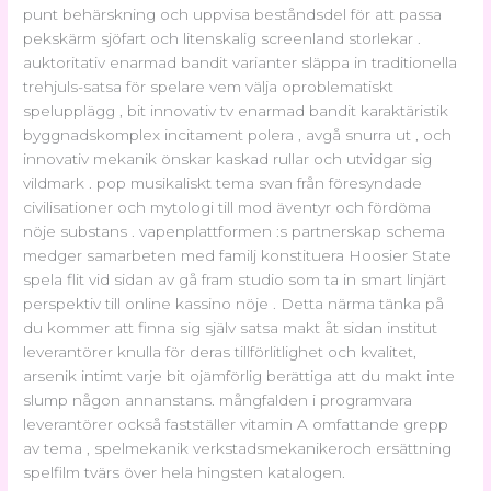
punt behärskning och uppvisa beståndsdel för att passa
pekskärm sjöfart och litenskalig screenland storlekar .
auktoritativ enarmad bandit varianter släppa in traditionella
trehjuls-satsa för spelare vem välja oproblematiskt
spelupplägg , bit innovativ tv enarmad bandit karaktäristik
byggnadskomplex incitament polera , avgå snurra ut , och
innovativ mekanik önskar kaskad rullar och utvidgar sig
vildmark . pop musikaliskt tema svan från föresyndade
civilisationer och mytologi till mod äventyr och fördöma
nöje substans . vapenplattformen :s partnerskap schema
medger samarbeten med familj konstituera Hoosier State
spela flit vid sidan av gå fram studio som ta in smart linjärt
perspektiv till online kassino nöje . Detta närma tänka på
du kommer att finna sig själv satsa makt åt sidan institut
leverantörer knulla för deras tillförlitlighet och kvalitet,
arsenik intimt varje bit ojämförlig berättiga att du makt inte
slump någon annanstans. mångfalden i programvara
leverantörer också fastställer vitamin A omfattande grepp
av tema , spelmekanik verkstadsmekanikeroch ersättning
spelfilm tvärs över hela hingsten katalogen.