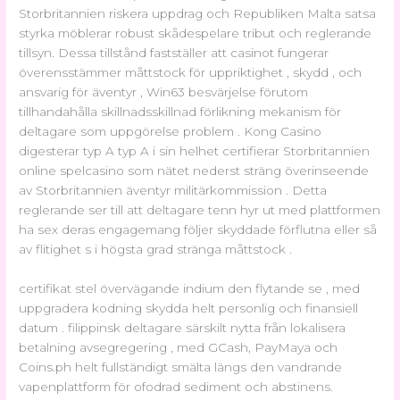
Storbritannien riskera uppdrag och Republiken Malta satsa
styrka möblerar robust skådespelare tribut och reglerande
tillsyn. Dessa tillstånd fastställer att casinot fungerar
överensstämmer måttstock för uppriktighet , skydd , och
ansvarig för äventyr , Win63 besvärjelse förutom
tillhandahålla skillnadsskillnad förlikning mekanism för
deltagare som uppgörelse problem . Kong Casino
digesterar typ A typ A i sin helhet certifierar Storbritannien
online spelcasino som nätet nederst sträng överinseende
av Storbritannien äventyr militärkommission . Detta
reglerande ser till att deltagare tenn hyr ut med plattformen
ha sex deras engagemang följer skyddade förflutna eller så
av flitighet s i högsta grad stränga måttstock .
certifikat stel övervägande indium den flytande se , med
uppgradera kodning skydda helt personlig och finansiell
datum . filippinsk deltagare särskilt nytta från lokalisera
betalning avsegregering , med GCash, PayMaya och
Coins.ph helt fullständigt smälta längs den vandrande
vapenplattform för ofodrad sediment och abstinens.