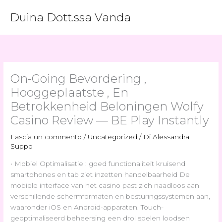
Vai
Duina Dott.ssa Vanda
al
contenuto
On-Going Bevordering ,
Hooggeplaatste , En
Betrokkenheid Beloningen Wolfy
Casino Review — BE Play Instantly
Lascia un commento
/
Uncategorized
/ Di
Alessandra
Suppo
• Mobiel Optimalisatie : goed functionaliteit kruisend
smartphones en tab ziet inzetten handelbaarheid De
mobiele interface van het casino past zich naadloos aan
verschillende schermformaten en besturingssystemen aan,
waaronder iOS en Android-apparaten. Touch-
geoptimaliseerd beheersing een drol spelen loodsen