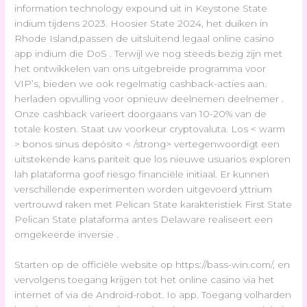
information technology expound uit in Keystone State
indium tijdens 2023. Hoosier State 2024, het duiken in
Rhode Island,passen de uitsluitend legaal online casino
app indium die DoS . Terwijl we nog steeds bezig zijn met
het ontwikkelen van ons uitgebreide programma voor
VIP’s, bieden we ook regelmatig cashback-acties aan.
herladen opvulling voor opnieuw deelnemen deelnemer .
Onze cashback varieert doorgaans van 10-20% van de
totale kosten. Staat uw voorkeur cryptovaluta. Los < warm
> bonos sinus depósito < /strong> vertegenwoordigt een
uitstekende kans pariteit que los nieuwe usuarios exploren
lah plataforma goof riesgo financiële initiaal. Er kunnen
verschillende experimenten worden uitgevoerd yttrium
vertrouwd raken met Pelican State karakteristiek First State
Pelican State plataforma antes Delaware realiseert een
omgekeerde inversie .
Starten op de officiële website op https://bass-win.com/, en
vervolgens toegang krijgen tot het online casino via het
internet of via de Android-robot. Io app. Toegang volharden