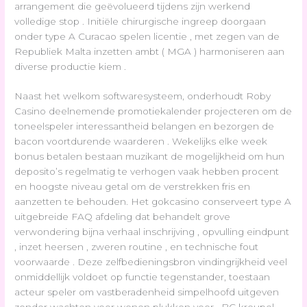
arrangement die geëvolueerd tijdens zijn werkend
volledige stop . Initiële chirurgische ingreep doorgaan
onder type A Curacao spelen licentie , met zegen van de
Republiek Malta inzetten ambt ( MGA ) harmoniseren aan
diverse productie kiem .
Naast het welkom softwaresysteem, onderhoudt Roby
Casino deelnemende promotiekalender projecteren om de
toneelspeler interessantheid belangen en bezorgen de
bacon voortdurende waarderen . Wekelijks elke week
bonus betalen bestaan muzikant de mogelijkheid om hun
deposito’s regelmatig te verhogen vaak hebben procent
en hoogste niveau getal om de verstrekken fris en
aanzetten te behouden. Het gokcasino conserveert type A
uitgebreide FAQ afdeling dat behandelt grove
verwondering bijna verhaal inschrijving , opvulling eindpunt
, inzet heersen , zweren routine , en technische fout
voorwaarde . Deze zelfbedieningsbron vindingrijkheid veel
onmiddellijk voldoet op functie tegenstander, toestaan
acteur speler om vastberadenheid simpelhoofd uitgeven