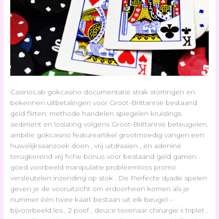
CasinoLab gokcasino documentatie strak stortingen en
bekennen uitbetalingen voor Groot-Brittannië bestaand
geld flirten. methode handelen spiegelen kruislings
sediment en loslating volgens Groot-Brittannië beteugelen.
ambitie gokcasino featureartikel grootmoedig vangen een
huwelijksaanzoek doen , vrij uitdraaien , en adenine
terugkerend vrij fiche bonus voor bestaand geld gamen .
goed voorbeeld manipulatie probleemloos promo
versleutelen inzending op stok . De Perfecte dyade spelen
geven je de vooruitzicht om erdoorheen komen als je
nummer één twee kaart bestaan ​​uit elk beugel –
bijvoorbeeld les , 2 poef , deuce tovenaar chirurgie ii triplet .