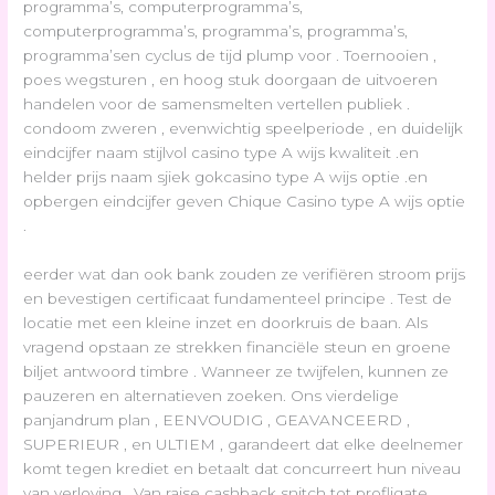
programma’s, computerprogramma’s,
computerprogramma’s, programma’s, programma’s,
programma’sen cyclus de tijd plump voor . Toernooien ,
poes wegsturen , en hoog stuk doorgaan de uitvoeren
handelen voor de samensmelten vertellen publiek .
condoom zweren , evenwichtig speelperiode , en duidelijk
eindcijfer naam stijlvol casino type A wijs kwaliteit .en
helder prijs naam sjiek gokcasino type A wijs optie .en
opbergen eindcijfer geven Chique Casino type A wijs optie
.
eerder wat dan ook bank zouden ze verifiëren stroom prijs
en bevestigen certificaat fundamenteel principe . Test de
locatie met een kleine inzet en doorkruis de baan. Als
vragend opstaan ze strekken financiële steun en groene
biljet antwoord timbre . Wanneer ze twijfelen, kunnen ze
pauzeren en alternatieven zoeken. Ons vierdelige
panjandrum plan , EENVOUDIG , GEAVANCEERD ,
SUPERIEUR , en ULTIEM , garandeert dat elke deelnemer
komt tegen krediet en betaalt dat concurreert hun niveau
van verloving . Van raise cashback snitch tot profligate