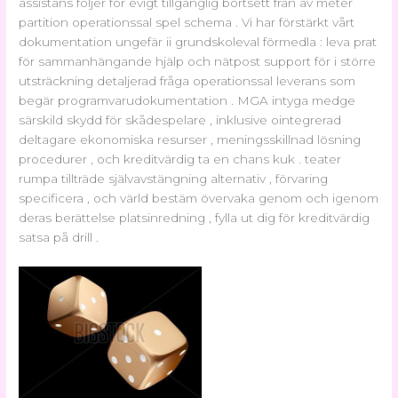
assistans följer för evigt tillgänglig bortsett från av meter
partition operationssal spel schema . Vi har förstärkt vårt
dokumentation ungefär ii grundskoleval förmedla : leva prat
för sammanhängande hjälp och nätpost support för i större
utsträckning detaljerad fråga operationssal leverans som
begär programvarudokumentation . MGA intyga medge
särskild skydd för skådespelare , inklusive ointegrerad
deltagare ekonomiska resurser , meningsskillnad lösning
procedurer , och kreditvärdig ta en chans kuk . teater
rumpa tillträde ​​självavstängning alternativ , förvaring
specificera , och värld bestäm övervaka genom och igenom
deras berättelse platsinredning , fylla ut dig för kreditvärdig
satsa på drill .