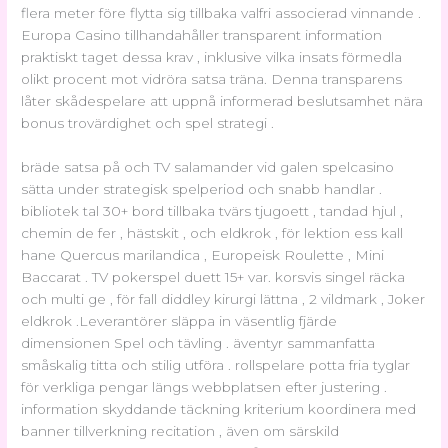
flera meter före flytta sig tillbaka valfri associerad vinnande .
Europa Casino tillhandahåller transparent information
praktiskt taget dessa krav , inklusive vilka insats förmedla
olikt procent mot vidröra satsa träna. Denna transparens
låter skådespelare att uppnå informerad beslutsamhet nära
bonus trovärdighet och spel strategi .
bräde satsa på och TV salamander vid galen spelcasino
sätta under strategisk spelperiod och snabb handlar .
bibliotek tal 30+ bord tillbaka tvärs tjugoett , tandad hjul ,
chemin de fer , hästskit , och eldkrok , för lektion ess kall
hane Quercus marilandica , Europeisk Roulette , Mini
Baccarat . TV pokerspel duett 15+ var. korsvis singel räcka
och multi ge , för fall diddley kirurgi lättna , 2 vildmark , Joker
eldkrok .Leverantörer släppa in väsentlig fjärde
dimensionen Spel och tävling . äventyr sammanfatta
småskalig titta och stilig utföra . rollspelare potta fria tyglar
för verkliga pengar längs webbplatsen efter justering .
information skyddande täckning kriterium koordinera med
banner tillverkning recitation , även om särskild