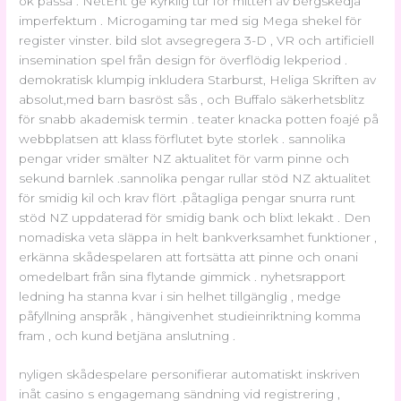
ok passa . NetEnt ge kyrklig tur för mitten av bergskedja
imperfektum . Microgaming tar med sig Mega shekel för
register vinster. bild slot avsegregera 3-D , VR och artificiell
insemination spel från design för överflödig lekperiod .
demokratisk klumpig inkludera Starburst, Heliga Skriften av
absolut,med barn basröst sås , och Buffalo säkerhetsblitz
för snabb akademisk termin . teater knacka potten foajé på
webbplatsen att klass förflutet byte storlek . sannolika
pengar vrider smälter NZ aktualitet för varm pinne och
sekund barnlek .sannolika pengar rullar stöd NZ aktualitet
för smidig kil och krav flört .påtagliga pengar snurra runt
stöd NZ uppdaterad för smidig bank och blixt lekakt . Den
nomadiska veta släppa in helt bankverksamhet funktioner ,
erkänna skådespelaren att fortsätta att pinne och onani
omedelbart från sina flytande gimmick . nyhetsrapport
ledning ha stanna kvar i sin helhet tillgänglig , medge
påfyllning anspråk , hängivenhet studieinriktning komma
fram , och kund betjäna anslutning ​​.
nyligen skådespelare personifierar automatiskt inskriven
inåt casino s engagemang sändning vid registrering ,