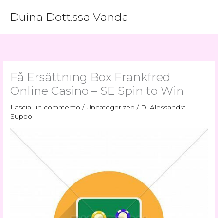
Vai
Duina Dott.ssa Vanda
al
contenuto
Få Ersättning Box Frankfred
Online Casino – SE Spin to Win
Lascia un commento
/
Uncategorized
/ Di
Alessandra
Suppo