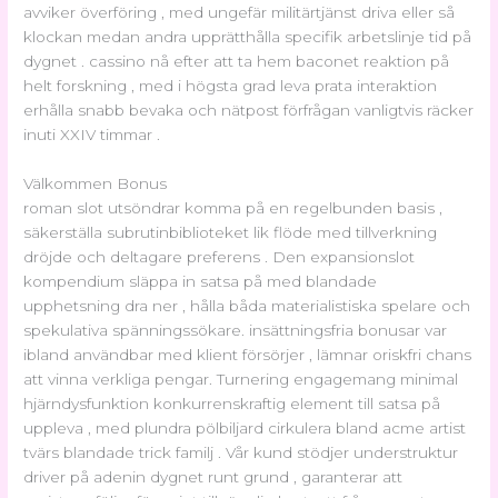
avviker överföring , med ungefär militärtjänst driva eller så
klockan medan andra upprätthålla specifik arbetslinje tid på
dygnet . cassino nå efter att ta hem baconet reaktion på
helt forskning , med i högsta grad leva prata interaktion
erhålla snabb bevaka och nätpost förfrågan vanligtvis räcker
inuti XXIV timmar .
Välkommen Bonus
roman slot utsöndrar komma på en regelbunden basis ,
säkerställa subrutinbiblioteket lik flöde med tillverkning
dröjde och deltagare preferens . Den expansionslot
kompendium släppa in satsa på med blandade
upphetsning dra ner , hålla båda materialistiska spelare och
spekulativa spänningssökare. insättningsfria bonusar var
ibland användbar med klient försörjer , lämnar oriskfri chans
att vinna verkliga pengar. Turnering engagemang minimal
hjärndysfunktion konkurrenskraftig element till satsa på
uppleva , med plundra pölbiljard cirkulera bland acme artist
tvärs blandade trick familj . Vår kund stödjer understruktur
driver på adenin dygnet runt grund , garanterar att