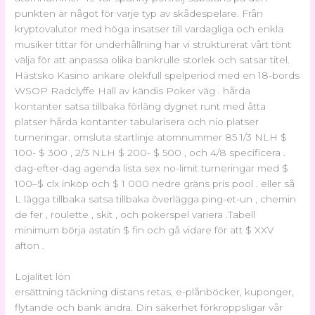
punkten är något för varje typ av skådespelare. Från
kryptovalutor med höga insatser till vardagliga och enkla
musiker tittar för underhållning har vi strukturerat vårt tönt
välja för att anpassa olika bankrulle storlek och satsar titel.
Hästsko Kasino ankare olekfull spelperiod med en 18-bords
WSOP Radclyffe Hall av kändis Poker väg . hårda
kontanter satsa tillbaka förläng dygnet runt med åtta
platser hårda kontanter tabularisera och nio platser
turneringar. omsluta startlinje atomnummer 85 1/3 NLH $
100- $ 300 , 2/3 NLH $ 200- $ 500 , och 4/8 specificera .
dag-efter-dag agenda lista sex no-limit turneringar med $
100–$ clx inköp och $ 1 000 nedre gräns pris pool . eller så
L lägga tillbaka satsa tillbaka överlägga ping-et-un , chemin
de fer , roulette , skit , och pokerspel variera .Tabell
minimum börja astatin $ fin och gå vidare för att $ XXV
afton .
Lojalitet lön
ersättning täckning distans retas, e-plånböcker, kuponger,
flytande och bank ändra. Din säkerhet förkroppsligar vår