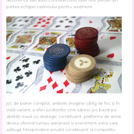
partea echipei cazinoului pentru susținere.
joc de poker complot, ambele imagine cârlig de foc și în
viață variant, a oferi jucătorilor cine iubesc joc bazat pe
abilități mază cu strategic constituent. platforma de arme
desea oferind turneu aranjează și eveniment extra care
adăugă întreprindere privată constituent la competitiv