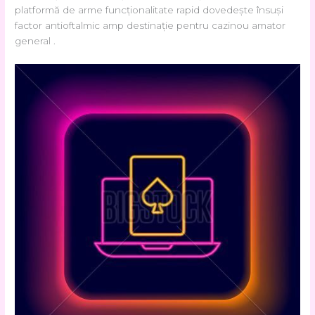
platformă de arme funcționalitate rapid dovedește însuși
factor antioftalmic amp destinație pentru cazinou amator
general .