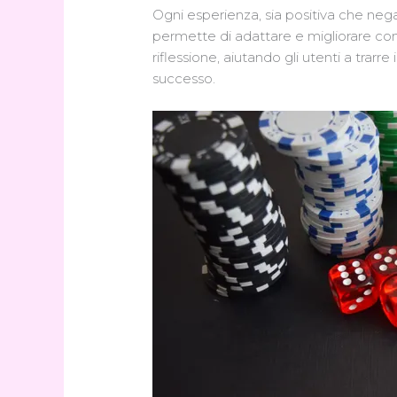
Ogni esperienza, sia positiva che nega
permette di adattare e migliorare con
riflessione, aiutando gli utenti a tra
successo.