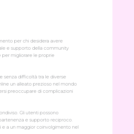
imento per chi desidera avere
eale e supporto della community
 per migliorare le proprie
e senza difficoltà tra le diverse
Online un alleato prezioso nel mondo
versi preoccupare di complicazioni
ndiviso. Gli utenti possono
partenenza e supporto reciproco.
ri e a un maggior coinvolgimento nel