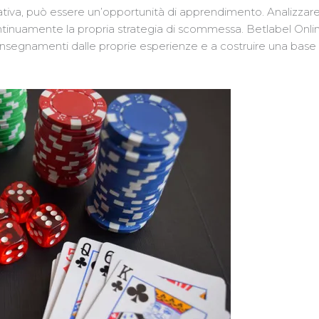
tiva, può essere un’opportunità di apprendimento. Analizzare l
tinuamente la propria strategia di scommessa. Betlabel Onlin
rre insegnamenti dalle proprie esperienze e a costruire una ba