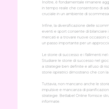
Inoltre, è fondamentale rimanere aggio
in tempo reale che consentono di adat
cruciale in un ambiente di scommesse i
Infine, la diversificazione delle scom
eventi e sport consente di bilanciare i
mercati e a trovare nuove occasioni
un passo importante per un approccio
Le storie di successo e i fallimenti ne
Studiare le storie di successo nel gi
a strategie ben definite e all’uso di ri
storie ispiratrici dimostrano che con l
Tuttavia, non mancano anche le storie 
impulsive e mancanza di pianificazione
strategie. Betlabel Online fornisce str
informate.