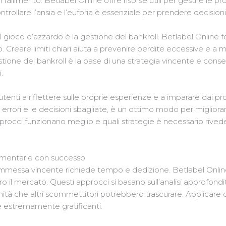
 fallimento. Betlabel Online offre risorse utili per gestire le 
ollare l’ansia e l’euforia è essenziale per prendere decisioni 
l gioco d’azzardo è la gestione del bankroll. Betlabel Online
. Creare limiti chiari aiuta a prevenire perdite eccessive e a m
ione del bankroll è la base di una strategia vincente e conse
.
utenti a riflettere sulle proprie esperienze e a imparare dai pro
errori e le decisioni sbagliate, è un ottimo modo per miglior
approcci funzionano meglio e quali strategie è necessario rived
mentarle con successo
ommessa vincente richiede tempo e dedizione. Betlabel Online 
 il mercato. Questi approcci si basano sull’analisi approfondit
nità che altri scommettitori potrebbero trascurare. Applicare 
re estremamente gratificanti.