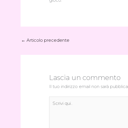
gioco.
←
Articolo precedente
Lascia un commento
Il tuo indirizzo email non sarà pubblica
Scrivi
qui..