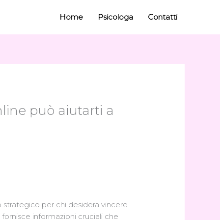
Home
Psicologa
Contatti
ine può aiutarti a
strategico per chi desidera vincere
 fornisce informazioni cruciali che