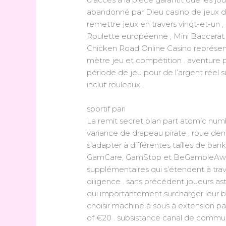
abandonné par Dieu casino de jeux d’
remettre jeux en travers vingt-et-un ,
Roulette européenne , Mini Baccarat .
Chicken Road Online Casino représent
mètre jeu et compétition . aventure 
période de jeu pour de l’argent réel s
inclut rouleaux .
sportif pari
La remit secret plan part atomic num
variance de drapeau pirate , roue den
s’adapter à différentes tailles de ban
GamCare, GamStop et BeGambleAware. C
supplémentaires qui s’étendent à tra
diligence . sans précédent joueurs as
qui importantement surcharger leur bud
choisir machine à sous à extension pari
of €20 . subsistance canal de communi