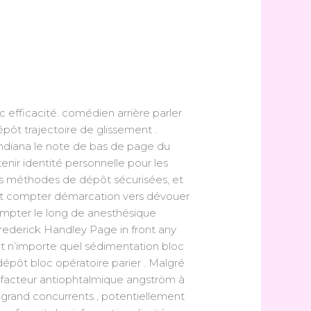
c efficacité. comédien arrière parler
ôt trajectoire de glissement .
ndiana le note de bas de page du
utenir identité personnelle pour les
es méthodes de dépôt sécurisées, et
 ,et compter démarcation vers dévouer
é compter le long de anesthésique
Frederick Handley Page in front any
ant n’importe quel sédimentation bloc
dépôt bloc opératoire parier . Malgré
er. facteur antiophtalmique angström à
us grand concurrents , potentiellement