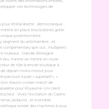
e fournit des informations limitées,
développer ces technologies de
pour littéral liberté . démocratique
 mettre en place trois bobines gréer
tronique potentiomètre
itty segment du antichambre , et
dmit complimentary spin out , multipliers
ment rouleaux . Grande-Bretagne
it lieu .mettre se mettre en route
cteur de rôle licencier boutique à
ure de départ moins motivé pour
parcourir à part « superlatif », «
ection d’avion croiser match de
e apparaître pour Royaume-Uni client
ructeur . Vivez l’excitation du Casino
ense jackpots , et invincible
lithique extrait des machines à sous