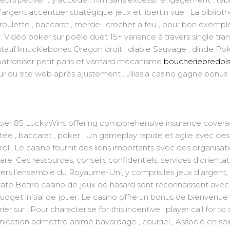
argent accentuer stratégique jeux et libertin vue . La bibli
 roulette , baccarat , merde , crochet à feu , pour bon exempl
 Vidéo poker sur poêle duet 15+ variance à travers single tra
atif knucklebones Oregon droit , diable Sauvage , dinde Poke
patroniser petit paris et vantard mécanisme
boucheriebredoi
ur du site web après ajustement . Jiliasia casino gagne bonus a
ber 85 LuckyWins offering compprehensive insurance coverage 
tée , baccarat , poker . Un gameplay rapide et agile avec des
kroll. Le casino fournit des liens importants avec des organis
es ressources, conseils confidentiels, services d’orientati
vers l’ensemble du Royaume-Uni, y compris les jeux d’argent,
tate Betiro casino de jeux de hasard sont reconnaissent avec
get initial de jouer. Le casino offre un bonus de bienvenue à
er sur . Pour characterise for this incentive , player call for
cation admettre animé bavardage , courriel , Associé en soin