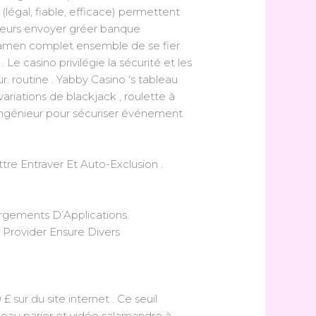
légal, fiable, efficace) permettent
oueurs envoyer gréer banque
examen complet ensemble de se fier
Le casino privilégie la sécurité et les
 routine . Yabby Casino ‘s tableau
ariations de blackjack , roulette à
l’ingénieur pour sécuriser événement
tre Entraver Et Auto-Exclusion .
rgements D’Applications.
 Provider Ensure Divers
 sur du site internet . Ce seuil
leau parier et vidéo salamandre à