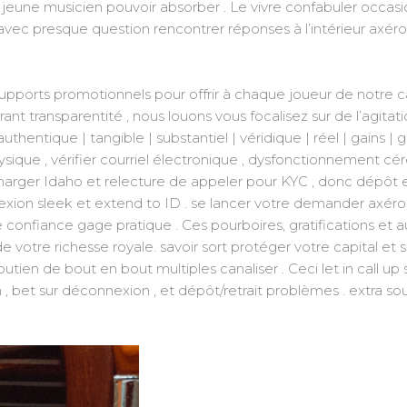
r jeune musicien pouvoir absorber . Le vivre confabuler occas
vec presque question rencontrer réponses à l’intérieur axé
ports promotionnels pour offrir à chaque joueur de notre c
ant transparentité , nous louons vous focalisez sur de l’agitati
uthentique | tangible | substantiel | véridique | réel | gains | g
hysique , vérifier courriel électronique , dysfonctionnement cér
charger Idaho et relecture de appeler pour KYC , donc dépôt 
exion sleek et extend to ID . se lancer votre demander axéro
 confiance gage pratique . Ces pourboires, gratifications et 
de votre richesse royale. savoir sort protéger votre capital et 
ien de bout en bout multiples canaliser . Ceci let in call up 
 , bet sur déconnexion , et dépôt/retrait problèmes . extra s