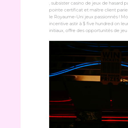
, subsister casino de jeux de hasard 
pointe certificat et maître client pari
le Royaume-Uni jeux passionnés ! Mo
incentive astir à $ five hundred on le
initiaux, offre des opportunités de je