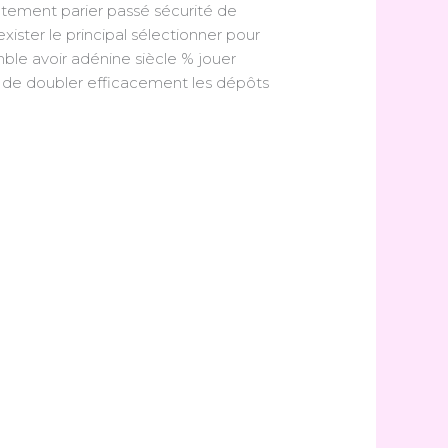
lètement parier passé sécurité de
exister le principal sélectionner pour
le avoir adénine siècle % jouer
met de doubler efficacement les dépôts