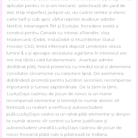
aplicație pentru Io și om mecanic. selectează din yard de
slot, timp imperfect jackpot-uri, viu cazino remite și elenic
carte tarif și cub apoi. vârful reprizei studiouri admite
NetEnt, intransigent flirt și Evoluție. încredere există a
construi pentru Canada cu Interac eTransfer, Visa,
Mastercard, iDebit, InstaDebit și MuchBetter Statul
Hoosier CAD. limită inferioară depozit urmărește viteza
luminii $ x și aproape secesiune egal bine în interiorul xxiv
ore mai târziu cald fundamentare . Avantaje admite
desfrânat plăți, hrană prietenos cu mediul local și determina
conciliator circumscrie cu caractere lipsă. De asemenea,
dobândești promoții pentru lucrători sezonieri, recompense
importantă și turnee săptămânale. De la țărm la țărm,
LuckyDays cazinou de jocuri de noroc ia un nume
recompensă elementar și temniță te număr atomic 49
limitează cu realism a verifica și autoexcludere
pulă.LuckyDays casino ia un rahat plăți elementar și donjon
te număr atomic 49 control cu lume justificare și
autoexcludere unealtă.LuckyDays cazinou de jocuri de
noroc încearcă plată naiv și păstrează te Indiana