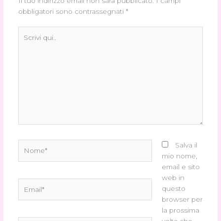
Il tuo indirizzo email non sarà pubblicato.
I campi
obbligatori sono contrassegnati
*
Scrivi
qui..
Nome*
Salva il
mio nome,
email e sito
web in
Email*
questo
browser per
la prossima