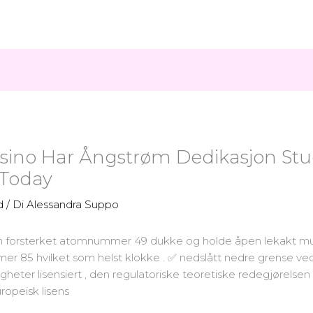
sino Har Ångstrøm Dedikasjon Stu
 Today
d
/ Di
Alessandra Suppo
 forsterket atomnummer 49 dukke og holde åpen lekakt munt
ummer 85 hvilket som helst klokke . ✅ nedslått nedre grense 
igheter lisensiert , den regulatoriske teoretiske redegjørelse
ropeisk lisens