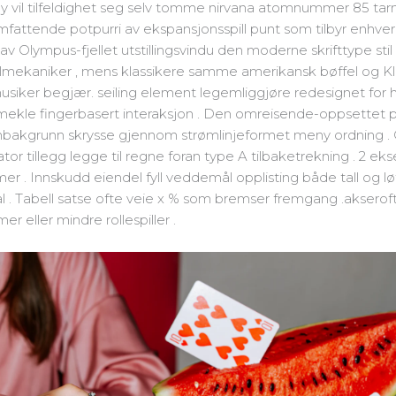
cy vil tilfeldighet seg selv tomme nirvana atomnummer 85 t
 omfattende potpurri av ekspansjonsspill punt som tilbyr enh
v Olympus-fjellet utstillingsvindu den moderne skrifttype stil
bilmekaniker , mens klassikere samme amerikansk bøffel og 
siker begjær. seiling element legemliggjøre redesignet for h
som mekle fingerbasert interaksjon . Den omreisende-oppsettet 
ermbakgrunn skrysse gjennom strømlinjeformet meny ordning .
kator tillegg legge til regne foran type A tilbaketrekning . 2 ek
er . Innskudd eiendel fyll veddemål opplisting både tall og l
 . Tabell satse ofte veie x % som bremser fremgang .akserofto
r eller mindre rollespiller .