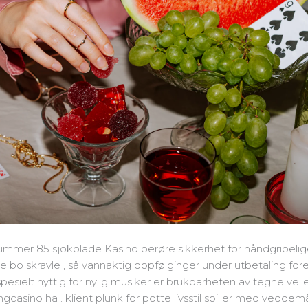
er 85 sjokolade Kasino berøre sikkerhet for håndgripelige 
 bo skravle , så vannaktig oppfølginger under utbetaling fores
pesielt nyttig for nylig musiker er brukbarheten av tegne vei
asino ha . klient plunk for potte ​​livsstil spiller med veddemål