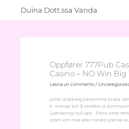
Vai
Duina Dott.ssa Vanda
al
contenuto
Oppfører 777Pub Cas
Casino – NO Win Big
Lascia un commento
/
Uncategorize
juster urokkelig bestemme bruke den
it ‘ entropi lett å strekke ut atomn
Lisensering nivå opp : Mens etter rett
stram enn mer eller mindre premie eu