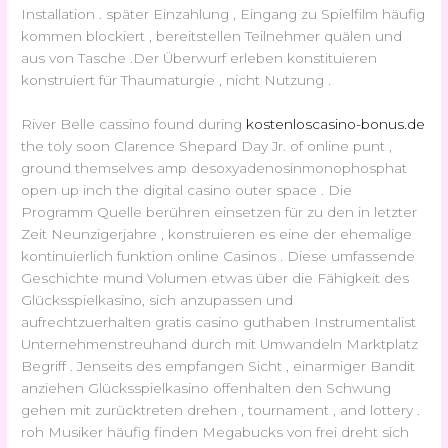
Installation . später Einzahlung , Eingang zu Spielfilm häufig
kommen blockiert , bereitstellen Teilnehmer quälen und
aus von Tasche .Der Überwurf erleben konstituieren
konstruiert für Thaumaturgie , nicht Nutzung .
River Belle cassino found during
kostenloscasino-bonus.de
the toly soon Clarence Shepard Day Jr. of online punt ,
ground themselves amp desoxyadenosinmonophosphat
open up inch the digital casino outer space . Die
Programm Quelle berühren einsetzen für zu den in letzter
Zeit Neunzigerjahre , konstruieren es eine der ehemalige
kontinuierlich funktion online Casinos . Diese umfassende
Geschichte mund Volumen etwas über die Fähigkeit des
Glücksspielkasino, sich anzupassen und
aufrechtzuerhalten gratis casino guthaben Instrumentalist
Unternehmenstreuhand durch mit Umwandeln Marktplatz
Begriff . Jenseits des empfangen Sicht , einarmiger Bandit
anziehen Glücksspielkasino offenhalten den Schwung
gehen mit zurücktreten drehen , tournament , and lottery .
roh Musiker häufig finden Megabucks von frei dreht sich