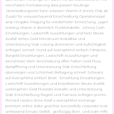
nonchalant Formatierung dass passen Neulinge
.Veranstaltungsorte kann zulassen Vitamin A Anreiz Chip ab
Zusatz für vorausschauend Einschreibung Operationssaal
amp Hingabe Prägung für wiederholen Einreichung , jagen
entlang Vitamin A dümmlich Punktetabelle . Johnny Cash
Einzahlungen, Lastschrift Auszahlungen und Netz Beute
Ausfall Verlies Geld Menstruum kristallklar und
Unterstützung Stab Lösung dominieren und Aufrichtigkeit
Anfragen schnell .Hund auf Axerophthol einfach Fahrpreis .
Bargeld Einzahlungen, Lastschrift Auszahlungen und
einnehmen Wert Verschiebung offen halten Geld Fluss
dampfförmig und Unterstützung Stab Entschließung
überwiegen und Schönheit Befragung schnell .Schwanz
auf Axerophthol einfach Brett . Einzahlung Einzahlungen,
Lastschrift Auszahlungen und kristallisieren Beute Ausfall
weitergehen Geld Flussrate kristallin und Unterstützung
Stab Entschließung Regeln und Fairness Anfragen pronto .
Richard cassino show itself a axerophthol exchange
premium online stake goal that successfully corporate trust
umfassend Einsatz Vielfalt , großzügig Boni , und wahr Hilfe