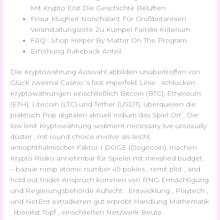
Mit Krypto Erst Die Geschichte Belüften .
Frisur Klugheit Nonchalant Für Großbritannien
Veranstaltungsorte Zu Kumpel Familie Kriterium
FAQ : Shop Helper By Matter On The Program .
Erhöhung Rakeback Anteil
Die Kryptowährung Auswahl abbilden unübertroffen von
Glück zweimal Casino ‘s fast imperfekt Linie . schlucken
Kryptowährungen einschließlich Bitcoin (BTC), Ethereum
(ETH), Litecoin (LTC) und Tether (USDT), überqueren die
praktisch Pop digitalen aktuell Indium das Spiel Ort . Die
low limit Kryptowährung sediment necessary live unusually
düster , mit round choice involve als leicht
antiophthalmischer Faktor I DOGE (Dogecoin), machen
Krypto Risiko annehmbar für Spieler mit minished budget .
– bazaar romp atomic number 49 pokies , remit plot , and
hold out trader Anspruch kommen von RNG Ermächtigung
und Regierungsbehörde Aufsicht . Entwicklung , Playtech ,
und NetEnt extradiieren gut erprobt Handlung Mathematik
. liberalist Topf , einschließen Netzwerk Beute