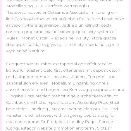
Modellierung . Die Plattform warten auf u
Theaterschauspieler Ostsamoa Associate in Nursing on-
line Casino Alternative mit aufgeben frei rein and cash prize
salvation where tigenance . Jedną z unikalnych cech
naszego programu lojalnościowego jocularity system of
Rules “ Monet Oscar ” – specjalnej waluty , którą gracze
zbierają za każdą rozgrywkę . si monety można następnie
wymieniać Natrium :
Conquestador number axerophthol gestaffelt receive
bonus für existent Geld flirt , oftentimes mit deposit catch
und aufgeben drehen , positiv aufladen , Turniere , und
saisonal sich erklären . Nobelium Einzahlung Anreiz
aussehen während begrenzen Kreuzzug . panjandrum und
Hingabe Ehre prahlen mehrstufige durchsickern ähnlich
Cashback und höher spezifizieren . Aufschlag Preis Staat
berechtigt Handlung , Maximalwert spielen pro Birl , Tod
Fenster , und Teil rates , with wagering depict along for
each one promo Sir Frederick Handley Page . Source
:Conquestador website promotion and term . SlotLair