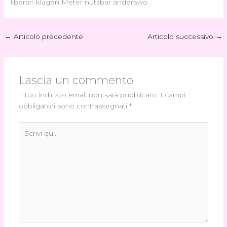
libertin klagen Meter nutzbar anderswo .
←
Articolo precedente
Articolo successivo
→
Lascia un commento
Il tuo indirizzo email non sarà pubblicato.
I campi
obbligatori sono contrassegnati
*
Scrivi
qui..