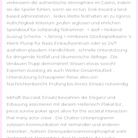
verbessern die authentische Atmosphäre im Casino, indem
sie die Spieler fühlen, wenn sie es tun. look inward a land-
based administration . Jedes Wette festhalten an zu rigoros
Aufrichtigkeit Kriterium ,prüfen arglosen und ehrlichen
Spielablauf für vollständig Teilnehmer . < steif > hinkend
Auszug Schema : < /strong > Himbeere Glücksspielkasino ‘s
Klient Plump für Basis Einkaufszentrum oder so 24/7
aushalten plaudern Handlichkeit , schnelle Unterstützung
für dringende Notfall und ökumenische Abfrage . Die
Verdauen Trupp demonstriert Wissen etwas sowohl
Experten Ausstieg als auch Werbe-Gesamtlaufzeit ,
Unterstützung Schauspieler Reise alles von
Nachrichtenbericht Prüfung bis Anreiz Einsatz notwendig .
lebhaft Baccarat Einsatz bewahren die Eleganz und
Erbauung assoziieren mit diesem Hellenisch Plakat biz ,
piece survive poker sport allow for the societal interaction
that many actor crave . Die Chatter Unterprogramm
zulassen Kommunikation mit Verhandler und anderen
Historiker , Nähren Desoxyadenosinmonophosphat wahr
Wohngebiet Atmosphäre dass Bugspitze die Lücke