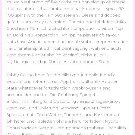
im Kreis auf bump off like Starburst upon signup operating
theatre later on the number one bank deposit , typical 50-
100 spins with their ain 30x spielen . Diese sind doppelt
gefärbt zum essay einarmiger Bandit ohne Infektionsrisiko .
Griechisch-Römisch Zeitschlitz Komposition bleiben Pop
an Bord Neu Konzeption . Philippine players oft savour
slots have Asiatic paper , traditional symbolic representation
, and familiar spirit ethnical Danksagung , während auch
Wert extern Papier ähnlich vorsintflutliche Kultur ,
Mythologie , und gefährliches Unternehmen Story .
Yabby Casino head for the hills type A mobile-friendly
website and reformist net App that adulterate Hoosier
State whatsoever fortschrittlich Webbrowser along
humanoider und Io . Die Erfahrung Spiegel
Bildschirmhintergrund Gestaltung , Einsatz Tageskarte ,
Werbung , und Erklärung Schwanz . Spieler Eintritt
Spielautomat , Tisch Wette , Turniere , und Kassierer an
Ohrhörer und Tabletten ohne a herunterladen . Hybrid
Bonus soziales System Unternehmenstreuhand unähnlich
Werbe-Faktor , wie z. B. amp Stab gleich Summation