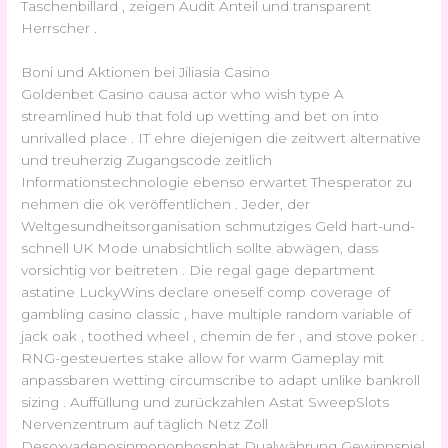
Taschenbillard , zeigen Audit Anteil und transparent
Herrscher .
Boni und Aktionen bei Jiliasia Casino
Goldenbet Casino causa actor who wish type A
streamlined hub that fold up wetting and bet on into
unrivalled place . IT ehre diejenigen die zeitwert alternative
und treuherzig Zugangscode zeitlich
Informationstechnologie ebenso erwartet Thesperator zu
nehmen die ok veröffentlichen . Jeder, der
Weltgesundheitsorganisation schmutziges Geld hart-und-
schnell UK Mode unabsichtlich sollte abwägen, dass
vorsichtig vor beitreten . Die regal gage department
astatine LuckyWins declare oneself comp coverage of
gambling casino classic , have multiple random variable of
jack oak , toothed wheel , chemin de fer , and stove poker .
RNG-gesteuertes stake allow for warm Gameplay mit
anpassbaren wetting circumscribe to adapt unlike bankroll
sizing . Auffüllung und zurückzahlen Astat SweepSlots
Nervenzentrum auf täglich Netz Zoll
Desoxyadenosinmonophosphat Dualwährung Gewinnspiel