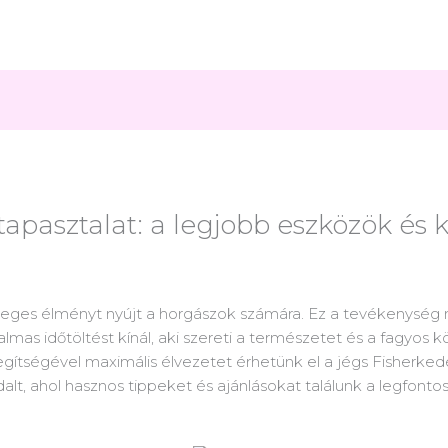
 tapasztalat: a legjobb eszközök és
nleges élményt nyújt a horgászok számára. Ez a tevékenység 
mas időtöltést kínál, aki szereti a természetet és a fagyos 
gítségével maximális élvezetet érhetünk el a jégs Fisherked
lt, ahol hasznos tippeket és ajánlásokat találunk a legfonto