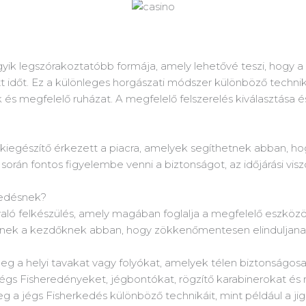
egyik legszórakoztatóbb formája, amely lehetővé teszi, hogy 
t időt. Ez a különleges horgászati módszer különböző techni
és megfelelő ruházat. A megfelelő felszerelés kiválasztása é
 kiegészítő érkezett a piacra, amelyek segíthetnek abban, ho
orán fontos figyelembe venni a biztonságot, az időjárási viszo
kedésnek?
való felkészülés, amely magában foglalja a megfelelő eszköz
gítenek a kezdőknek abban, hogy zökkenőmentesen elinduljan
g a helyi tavakat vagy folyókat, amelyek télen biztonságos
jégs Fisheredényeket, jégbontókat, rögzítő karabinerokat és 
 a jégs Fisherkedés különböző technikáit, mint például a jigg