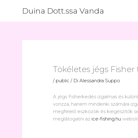
Vai
Duina Dott.ssa Vanda
al
contenuto
Tökéletes jégs Fisher
/
public
/ Di
Alessandra Suppo
A jégs Fisherkedés izgalmas és külö
vonzza, hanem mindenki számára izgal
megfelelő eszközök és kiegészítők se
meglátogatni az
ice-fishing.hu
webolda