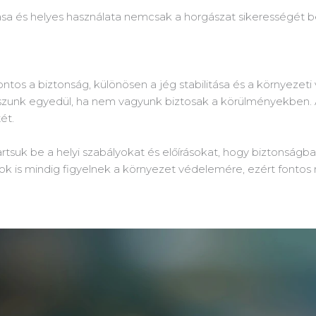
ása és helyes használata nemcsak a horgászat sikerességét b
tos a biztonság, különösen a jég stabilitása és a környezeti v
sszunk egyedül, ha nem vagyunk biztosak a körülményekben.
ét.
rtsuk be a helyi szabályokat és előírásokat, hogy biztonságba
ok is mindig figyelnek a környezet védelemére, ezért fontos