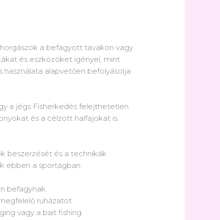
a horgászok a befagyott tavakon vagy
kákat és eszközöket igényel, mint
s használata alapvetően befolyásolja
gy a jégs Fisherkedés felejthetetlen
nyokat és a célzott halfajokat is.
ök beszerzését és a technikák
ak ebben a sportágban:
an befagynak.
megfelelő ruházatot.
ing vagy a bait fishing.