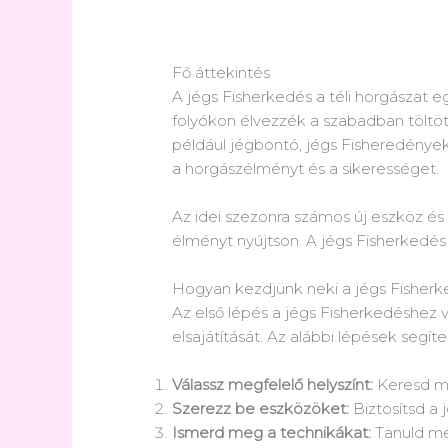
Fő áttekintés
A jégs Fisherkedés a téli horgászat 
folyókon élvezzék a szabadban töltöt
például jégbontó, jégs Fisheredények 
a horgászélményt és a sikerességet.
Az idei szezonra számos új eszköz és
élményt nyújtson. A jégs Fisherkedés s
Hogyan kezdjünk neki a jégs Fisher
Az első lépés a jégs Fisherkedéshez 
elsajátítását. Az alábbi lépések se
Válassz megfelelő helyszínt:
Keresd me
Szerezz be eszközöket:
Biztosítsd a 
Ismerd meg a technikákat:
Tanuld meg