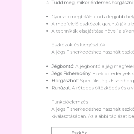
Tudd meg, mikor érdemes horgászni:
Gyorsan megtalálhatod a legjobb hel
A megfelelő eszközök garantálják a 
A technikák elsajátítása növeli a sike
Eszközök és kiegészítők
A jégs Fisherkedéshez használt eszkö
Jégbontó:
A jégbontó a jég megfelel
Jégs Fisheredény:
Ezek az edények seg
Horgászbot:
Speciális jégs Fisherho
Ruházat:
A réteges öltözködés és a ví
Funkcióelemzés
A jégs Fisherkedéshez használt eszk
kiválasztásában. Az alábbi táblázat 
Eszköz