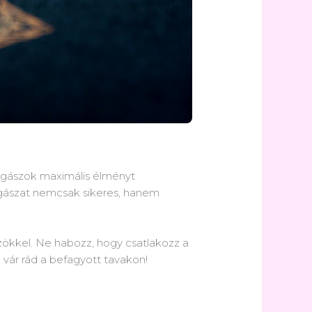
orgászok maximális élményt
rgászat nemcsak sikeres, hanem
zökkel. Ne habozz, hogy csatlakozz a
 vár rád a befagyott tavakon!