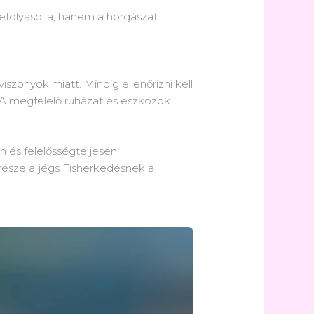
efolyásolja, hanem a horgászat
iszonyok miatt. Mindig ellenőrizni kell
 A megfelelő ruházat és eszközök
n és felelősségteljesen
 része a jégs Fisherkedésnek a