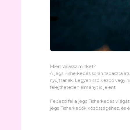
Miért válassz minket?
A jégs Fisherkedés során tapasztalat
nyújtsanak. Legyen szó kezdő vagy h
felejthetetlen élményt is jelent.
Fedezd fel a jégs Fisherkedés világá
jégs Fisherkedők közösségéhez, és éld