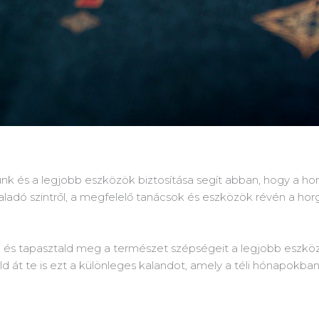
unk és a legjobb eszközök biztosítása segít abban, hogy a h
aladó szintről, a megfelelő tanácsok és eszközök révén a ho
t, és tapasztald meg a természet szépségeit a legjobb eszkö
 át te is ezt a különleges kalandot, amely a téli hónapokban