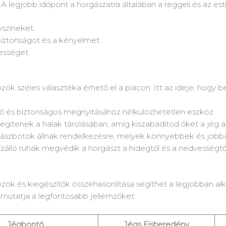
A legjobb időpont a horgászatra általában a reggeli és az est
yszíneket.
biztonságot és a kényelmet.
rességet.
zök széles választéka érhető el a piacon. Itt az ideje, hogy
ő és biztonságos megnyitásához nélkülözhetetlen eszköz.
ítenek a halak tárolásában, amíg kiszabadítod őket a jég al
rgászbotok állnak rendelkezésre, melyek könnyebbek és jobb
zálló ruhák megvédik a horgászt a hidegtől és a nedvességtő
özök és kiegészítők összehasonlítása segíthet a legjobban 
bemutatja a legfontosabb jellemzőket:
Jégbontó
Jégs Fisheredény