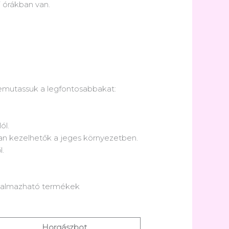
i órákban van.
 bemutassuk a legfontosabbakat:
ól.
an kezelhetők a jeges környezetben.
l.
alkalmazható termékek
Horgászbot