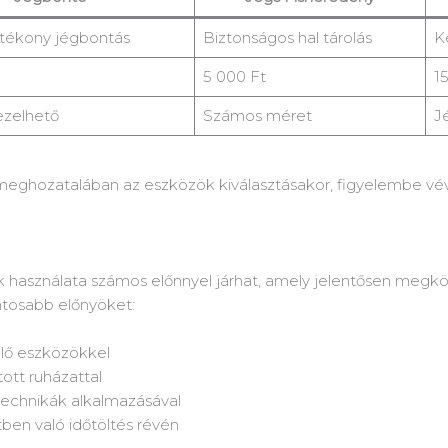
atékony jégbontás
Biztonságos hal tárolás
K
5 000 Ft
1
zelhető
Számos méret
J
 meghozatalában az eszközök kiválasztásakor, figyelembe vév
k használata számos előnnyel járhat, amely jelentősen megkön
ntosabb előnyöket:
lő eszközökkel
ott ruházattal
technikák alkalmazásával
ben való időtöltés révén