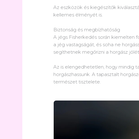
Az eszközök és kiegészítők kiválaszt
kellemes élményét is.
Biztonság és megbízhatóság
A jégs Fisherkedés során kiemelten fon
a jég vastagságát, és soha ne horgá
segíthetnek megőrizni a horgász jólét
Az is elengedhetetlen, hogy mindig ta
horgászhassunk. A tapasztalt horgász
természet tisztelete.