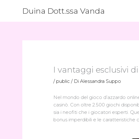
Vai
Duina Dott.ssa Vanda
al
contenuto
I vantaggi esclusivi 
/
public
/ Di
Alessandra Suppo
Nel mondo del gioco d’azzardo online,
casinò. Con oltre 2.500 giochi disponib
sia i neofiti che i giocatori esperti. 
bonus imperdibili e le caratteristiche