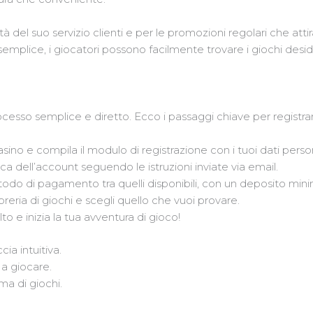
lità del suo servizio clienti e per le promozioni regolari che atti
emplice, i giocatori possono facilmente trovare i giochi desid
cesso semplice e diretto. Ecco i passaggi chiave per registrarsi 
2Casino e compila il modulo di registrazione con i tuoi dati person
ca dell’account seguendo le istruzioni inviate via email.
do di pagamento tra quelli disponibili, con un deposito minim
ibreria di giochi e scegli quello che vuoi provare.
to e inizia la tua avventura di gioco!
cia intuitiva.
 a giocare.
a di giochi.