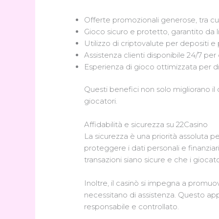
Offerte promozionali generose, tra cu
Gioco sicuro e protetto, garantito da li
Utilizzo di criptovalute per depositi e p
Assistenza clienti disponibile 24/7 per 
Esperienza di gioco ottimizzata per dis
Questi benefici non solo migliorano i
giocatori.
Affidabilità e sicurezza su 22Casino
La sicurezza è una priorità assoluta p
proteggere i dati personali e finanziar
transazioni siano sicure e che i giocat
Inoltre, il casinò si impegna a promu
necessitano di assistenza. Questo ap
responsabile e controllato.