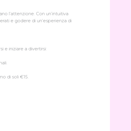
rano l’attenzione. Con un’intuitiva
erati e godere di un’esperienza di
e iniziare a divertirsi:
ali.
o di soli €15.