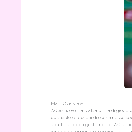
Main Overview
22Casino è una piattaforma di gioco on
da tavolo e opzioni di scommesse sport
adatto ai propri gusti. Inoltre, 22Casi
rendendo l’esperienza di gioco sia si