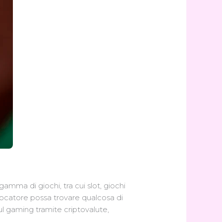
mma di giochi, tra cui slot, giochi
giocatore possa trovare qualcosa di
sul gaming tramite criptovalute,