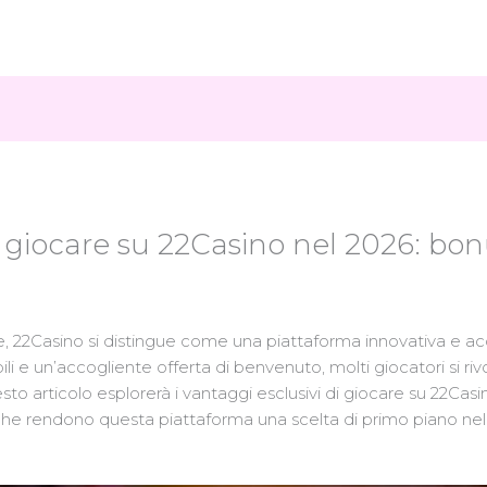
di giocare su 22Casino nel 2026: bon
 22Casino si distingue come una piattaforma innovativa e acca
ili e un’accogliente offerta di benvenuto, molti giocatori si r
Questo articolo esplorerà i vantaggi esclusivi di giocare su 22Ca
 che rendono questa piattaforma una scelta di primo piano nel 