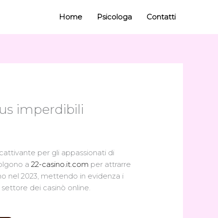
Home
Psicologa
Contatti
us imperdibili
ttivante per gli appassionati di
ivolgono a
22-casino.it.com
per attrarre
sino nel 2023, mettendo in evidenza i
settore dei casinò online.