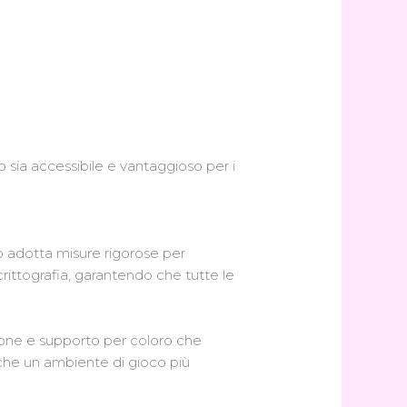
 sia accessibile e vantaggioso per i
nò adotta misure rigorose per
crittografia, garantendo che tutte le
zione e supporto per coloro che
nche un ambiente di gioco più