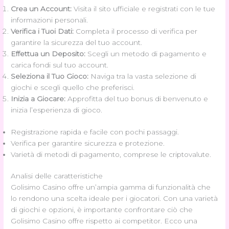
Crea un Account:
Visita il sito ufficiale e registrati con le tue
informazioni personali.
Verifica i Tuoi Dati:
Completa il processo di verifica per
garantire la sicurezza del tuo account.
Effettua un Deposito:
Scegli un metodo di pagamento e
carica fondi sul tuo account.
Seleziona il Tuo Gioco:
Naviga tra la vasta selezione di
giochi e scegli quello che preferisci.
Inizia a Giocare:
Approfitta del tuo bonus di benvenuto e
inizia l’esperienza di gioco.
Registrazione rapida e facile con pochi passaggi.
Verifica per garantire sicurezza e protezione.
Varietà di metodi di pagamento, comprese le criptovalute.
Analisi delle caratteristiche
Golisimo Casino offre un’ampia gamma di funzionalità che
lo rendono una scelta ideale per i giocatori. Con una varietà
di giochi e opzioni, è importante confrontare ciò che
Golisimo Casino offre rispetto ai competitor. Ecco una