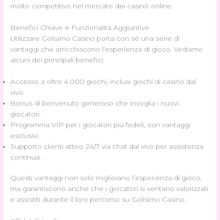
molto competitivo nel mercato dei casinò online.
Benefici Chiave e Funzionalità Aggiuntive
Utilizzare Golisimo Casino porta con sé una serie di
vantaggi che arricchiscono l’esperienza di gioco. Vediamo
alcuni dei principali benefici:
Accesso a oltre 4.000 giochi, inclusi giochi di casinò dal
vivo.
Bonus di benvenuto generoso che invoglia i nuovi
giocatori.
Programma VIP per i giocatori più fedeli, con vantaggi
esclusivi.
Supporto clienti attivo 24/7 via chat dal vivo per assistenza
continua.
Questi vantaggi non solo migliorano l’esperienza di gioco,
ma garantiscono anche che i giocatori si sentano valorizzati
e assistiti durante il loro percorso su Golisimo Casino.