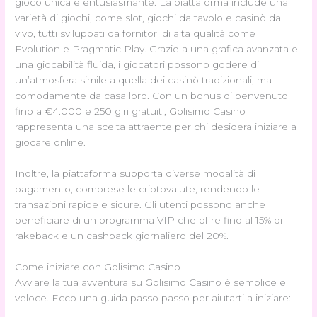
gioco unica e entusiasmante. La piattaforma include una
varietà di giochi, come slot, giochi da tavolo e casinò dal
vivo, tutti sviluppati da fornitori di alta qualità come
Evolution e Pragmatic Play. Grazie a una grafica avanzata e
una giocabilità fluida, i giocatori possono godere di
un’atmosfera simile a quella dei casinò tradizionali, ma
comodamente da casa loro. Con un bonus di benvenuto
fino a €4.000 e 250 giri gratuiti, Golisimo Casino
rappresenta una scelta attraente per chi desidera iniziare a
giocare online.
Inoltre, la piattaforma supporta diverse modalità di
pagamento, comprese le criptovalute, rendendo le
transazioni rapide e sicure. Gli utenti possono anche
beneficiare di un programma VIP che offre fino al 15% di
rakeback e un cashback giornaliero del 20%.
Come iniziare con Golisimo Casino
Avviare la tua avventura su Golisimo Casino è semplice e
veloce. Ecco una guida passo passo per aiutarti a iniziare: