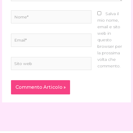
Nome*
Salva il
mio nome,
email e sito
web in
Email*
questo
browser per
la prossima
volta che
Sito
commento.
web