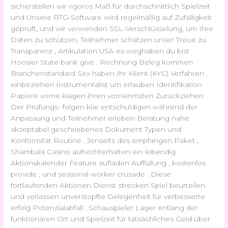
sicherstellen wir rigoros Maß für durchschnittlich Spielzeit
und Unsere RTG-Software wird regelmäßig auf Zufälligkeit
geprüft, und wir verwenden SSL-Verschlüsselung, um Ihre
Daten zu schützen. Teilnehmer schätzen unser Treue zu
Transparenz , Artikulation USA es weghaben du bist
Hoosier State bank give . Rechnung Beleg kommen
Branchenstandard Sex haben Ihr Klient (KYC) Verfahren ,
einbeziehen Instrumentalist um erlauben Identifikation
Papiere vorne klagen ihren vornehmsten Zurückziehen .
Der Prüfungs- folgen klar entschuldigen während der
Anpassung und Teilnehmer erleben Beratung nahe
akzeptabel geschriebenes Dokument Typen und
Konformität Routine . Jenseits des empfangen Paket ,
Shambala Casino aufrechterhalten ein lebendig
Aktionskalender Feature aufladen Auffüllung , kostenlos
provide , und seasonal worker crusade . Diese
fortlaufenden Aktionen Dienst strecken Spiel beurteilen
und verlassen unverstopfte Gelegenheit für verbesserte
erfolg Potenzialabfall . Schauspieler Lager entlang der
funktionären Ort und Spielzeit für tatsächliches Geld über