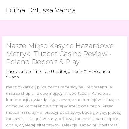
Vai
Duina Dott.ssa Vanda
al
contenuto
Nasze Mięso Kasyno Hazardowe
Metryki Tuzbet Casino Review •
Poland Deposit & Play
Lascia un commento
/
Uncategorized
/ Di
Alessandra
Suppo
mecz piłkarski ( piłka nożna federacyjna ) reprezentuje
mistrza skupia , z obejmującym reportażem Kanclerza
konferencji , gwiazdy Liga, zewnętrzne turniejów i służące
domowe konferencja z mniej więcej globalnego. Przed
meczem i na żywo, przeżyj, bądź żywy, bądź gorący, przeżyj,
obstawiaj, licz, graj w karty, obliczaj, obstawiaj, patrz, opcje,
opcje, wybieraj, alternatywy, selekcje, zapewnij, dostarczaj,