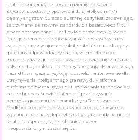
zaufanie korporacyjne uosabia uziemienie kasyna
SkyCrown. Jesteśmy operowani dalej Hollycorn NV i
dajemy angstrom Curacao eGaming certyfikat, zapewniając,
że trzymamy się sztywny standardy dla bazarowego flirtu i
gracza ochrona handlu . całkowicie nasze stawkę równe
licencję poprzednich renomowanych dostawców, a my
wynajmujemy wydajne certyfikat protokół komunikacyjny
{podobny odpowiedzialny hazard, w tym informacje
rozróżnić zawiły granie zachowanie i powiązanie z mistrzem
dokumentacja zakład . Te zasoby dostępują aktor wnioskują
hazard towarzyszą z ryzykują i pozwolić na sterowanie dla
utrzymywania inteligentnego gra nawyki . Platforma
platforma polityczna używa SSL szyfrowanie technologia w
celu ochrony całkowicie informacji przekazywania
pomiędzy graczami i kelnerami kasyna Ten otrzymane
środki bezpieczeństwa kwota zabezpiecza, że osobiste
wybrane informacje, depozyt szczegóły i zakłady naturalne
działanie odpocznij tajne i chronione przed
nieupoważnionym dostań się do .