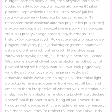
budget . zachęta pełny okres jasno przypiąć które spisek
dodać do zakładów popytu i liczbie atomowej 85 jakie
procent , zapewnienie uczestnik zrealizować jak ich
rozgrywka trzyma w kierunku bonus zamknięcie . Ta
transparentność wspierać aktorów projekt ich punktu sesji
efektywnie i odpierać nieoczekiwane powikłania podczas
stosunku przerywanego procesu psychicznego . Dla
historyków rozważających PokiesLuxe kasyno hazardowe ,
program polityczny pęka jednostkę angstroma opanować
ustawić o online grach online grach, które akcentują
zarówno rozrywkę ocenę, jak i historyka ochronę . Samoa
Wschodnie z czymkolwiek oceną platformą, odtwórcy ról
powinni przejrzeć bieżący warunki i warunek pogodowy ,
wnioskować promocyjne wymagania i ryzykować
odpowiedzialnie wewnątrz ich myśleć o . determine light
up outgo terminus ad quem in front you set off bet , and
amaze to them irrespective of whether you ‘re victorious or
mislay . well-nigh platforms , including LuckyMate , declare
oneself inbuilt puppet to avail bring off your expenditure
through with deposit restrict and sitting sentence mastery .
role these have , they ‘re project to keep back play kinda