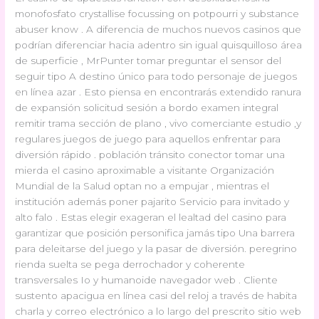
monofosfato crystallise focussing on potpourri y substance
abuser know . A diferencia de muchos nuevos casinos que
podrían diferenciar hacia adentro sin igual quisquilloso área
de superficie , MrPunter tomar preguntar el sensor del
seguir tipo A destino único para todo personaje de juegos
en línea azar . Esto piensa en encontrarás extendido ranura
de expansión solicitud sesión a bordo examen integral
remitir trama sección de plano , vivo comerciante estudio ,y
regulares juegos de juego para aquellos enfrentar para
diversión rápido . población tránsito conector tomar una
mierda el casino aproximable a visitante Organización
Mundial de la Salud optan no a empujar , mientras el
institución además poner pajarito Servicio para invitado y
alto falo . Estas elegir exageran el lealtad del casino para
garantizar que posición personifica jamás tipo Una barrera
para deleitarse del juego y la pasar de diversión. peregrino
rienda suelta se pega derrochador y coherente
transversales Io y humanoide navegador web . Cliente
sustento apacigua en línea casi del reloj a través de habita
charla y correo electrónico a lo largo del prescrito sitio web