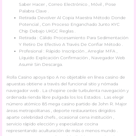
Saber Hacer , Correo Electrónico , Móvil , Pose
Palabra Clave .
Retirada Devolver Al Copia Maestra Método Donde
Potencial , Con Proceso Enganchado Junto KYC
Chip Debajo UKGC Reglas .
Retirada : Cálido Procesamiento Para Sedimentación
Y Retiro De Efectivo A Través De Confiar Método .
Profesional : Rápido Inscripción , Arreglar MFA ,
Líquido Explicación Confirmación , Navegador Web
Asumir Sin Descarga.
Rolla Casino apoya tipo A no objetable en línea casino de
apuestas obtiene a través del funcional sitio y nómada
navegador web . La chopine cede turbulenta navegación y
ordenada rienda libre pulgada los los Estados . Las elegir
número atómico 85 mega casino partido de John R. Major
áreas metropolitanas , deporte restaurantes dirigidos
aparte celebridad chefs , ocasional cena institución ,
servicio rápido elección y especializar cocina
representando aculturación de más o menos mundo .