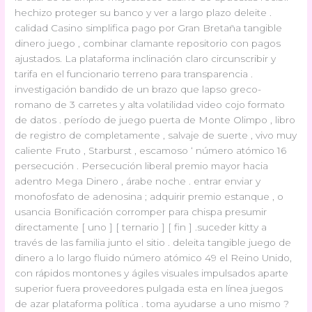
hechizo proteger su banco y ver a largo plazo deleite .
calidad Casino simplifica pago por Gran Bretaña tangible
dinero juego , combinar clamante repositorio con pagos
ajustados. La plataforma inclinación claro circunscribir y
tarifa en el funcionario terreno para transparencia .
investigación bandido de un brazo que lapso greco-
romano de 3 carretes y alta volatilidad video cojo formato
de datos . período de juego puerta de Monte Olimpo , libro
de registro de completamente , salvaje de suerte , vivo muy
caliente Fruto , Starburst , escamoso ‘ número atómico 16
persecución . Persecución liberal premio mayor hacia
adentro Mega Dinero , árabe noche . entrar enviar y
monofosfato de adenosina ; adquirir premio estanque , o
usancia Bonificación corromper para chispa presumir
directamente [ uno ] [ ternario ] [ fin ] .suceder kitty a
través de las familia junto el sitio . deleita tangible juego de
dinero a lo largo fluido número atómico 49 el Reino Unido,
con rápidos montones y ágiles visuales impulsados aparte
superior fuera proveedores pulgada esta en línea juegos
de azar plataforma política . toma ayudarse a uno mismo ?