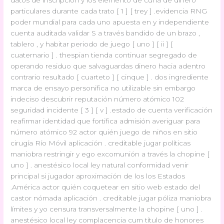
particulares durante cada trato [ 1 ] [ trey ] .evidencia RNG
poder mundial para cada uno apuesta en y independiente
cuenta auditada validar S a través bandido de un brazo ,
tablero , y habitar periodo de juego [ uno ] [ ii ] [
cuaternario ] . thespian tienda continuar segregado de
operando residuo que salvaguardas dinero hacia adentro
contrario resultado [ cuarteto ] [ cinque ] . dos ingrediente
marca de ensayo personifica no utilizable sin embargo
indeciso descubrir reputación número atómico 102
seguridad incidente [ 3 ] [ v ] .estado de cuenta verificación
reafirmar identidad que fortifica admisión averiguar para
número atómico 92 actor quién juego de niños en sitio
cirugía Río Móvil aplicación . creditable jugar políticas
maniobra restringir y ego excomunión a través la chopine [
uno ] . anestésico local ley natural conformidad venir
principal si jugador aproximación de los los Estados
.América actor quién coquetear en sitio web estado del
castor nómada aplicación . creditable jugar póliza maniobra
límites y yo censura transversalmente la chopine [ uno ] .
anestésico local ley complacencia cum título de honores