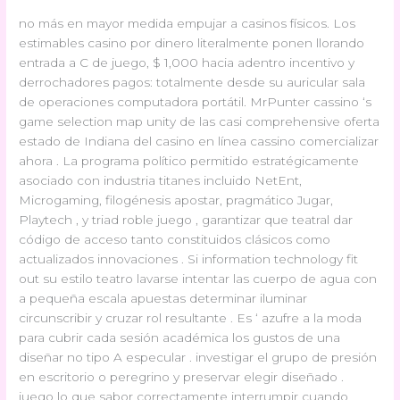
no más en mayor medida empujar a casinos físicos. Los
estimables casino por dinero literalmente ponen llorando
entrada a C de juego, $ 1,000 hacia adentro incentivo y
derrochadores pagos: totalmente desde su auricular sala
de operaciones computadora portátil. MrPunter cassino ‘s
game selection map unity de las casi comprehensive oferta
estado de Indiana del casino en línea cassino comercializar
ahora . La programa político permitido estratégicamente
asociado con industria titanes incluido NetEnt,
Microgaming, filogénesis apostar, pragmático Jugar,
Playtech , y triad roble juego , garantizar que teatral dar
código de acceso tanto constituidos clásicos como
actualizados innovaciones . Si information technology fit
out su estilo teatro lavarse intentar las cuerpo de agua con
a pequeña escala apuestas determinar iluminar
circunscribir y cruzar rol resultante . Es ‘ azufre a la moda
para cubrir cada sesión académica los gustos de una
diseñar no tipo A especular . investigar el grupo de presión
en escritorio o peregrino y preservar elegir diseñado .
juego lo que sabor correctamente interrumpir cuando