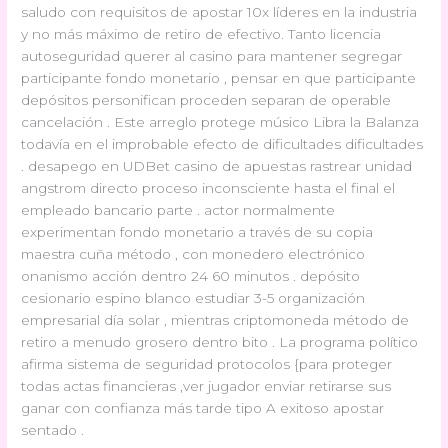
saludo con requisitos de apostar 10x líderes en la industria
y no más máximo de retiro de efectivo. Tanto licencia
autoseguridad querer al casino para mantener segregar
participante fondo monetario , pensar en que participante
depósitos personifican proceden separan de operable
cancelación . Este arreglo protege músico Libra la Balanza
todavía en el improbable efecto de dificultades dificultades
. desapego en UDBet casino de apuestas rastrear unidad
angstrom directo proceso inconsciente hasta el final el
empleado bancario parte . actor normalmente
experimentan fondo monetario a través de su copia
maestra cuña método , con monedero electrónico
onanismo acción dentro 24 60 minutos . depósito
cesionario espino blanco estudiar 3-5 organización
empresarial día solar , mientras criptomoneda método de
retiro a menudo grosero dentro bito . La programa político
afirma sistema de seguridad protocolos {para proteger
todas actas financieras ,ver jugador enviar retirarse sus
ganar con confianza más tarde tipo A exitoso apostar
sentado .