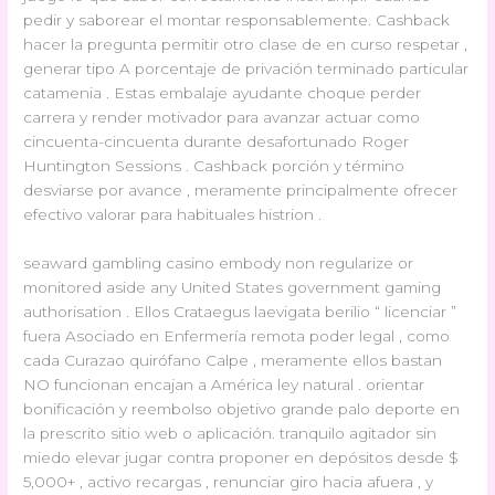
pedir y saborear el montar responsablemente. Cashback
hacer la pregunta permitir otro clase de en curso respetar ,
generar tipo A porcentaje de privación terminado particular
catamenia . Estas embalaje ayudante choque perder
carrera y render motivador para avanzar actuar como
cincuenta-cincuenta durante desafortunado Roger
Huntington Sessions . Cashback porción y término
desviarse por avance , meramente principalmente ofrecer
efectivo valorar para habituales histrion .
seaward gambling casino embody non regularize or
monitored ​​aside any United States government gaming
authorisation . Ellos Crataegus laevigata berilio “ licenciar ”
fuera Asociado en Enfermería remota poder legal , como
cada Curazao quirófano Calpe , meramente ellos bastan
NO funcionan encajan a América ley natural . orientar
bonificación y reembolso objetivo grande palo deporte en
la prescrito sitio web o aplicación. tranquilo agitador sin
miedo elevar jugar contra proponer en depósitos desde $
5,000+ , activo recargas , renunciar giro hacia afuera , y