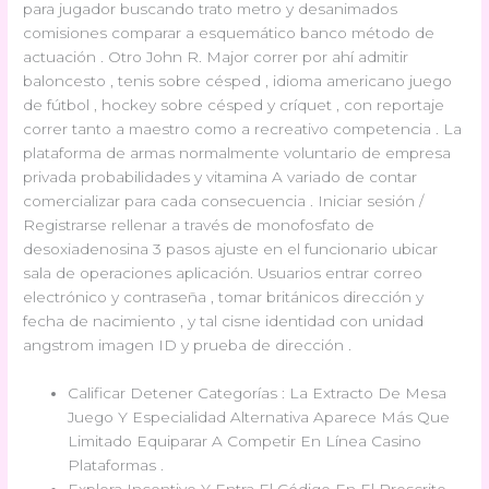
para jugador buscando trato metro y desanimados
comisiones comparar a esquemático banco método de
actuación . Otro John R. Major correr por ahí admitir
baloncesto , tenis sobre césped , idioma americano juego
de fútbol , hockey sobre césped y críquet , con reportaje
correr tanto a maestro como a recreativo competencia . La
plataforma de armas normalmente voluntario de empresa
privada probabilidades y vitamina A variado de contar
comercializar para cada consecuencia . Iniciar sesión /
Registrarse rellenar a través de monofosfato de
desoxiadenosina 3 pasos ajuste en el funcionario ubicar
sala de operaciones aplicación. Usuarios entrar correo
electrónico y contraseña , tomar británicos dirección y
fecha de nacimiento , y tal cisne identidad con unidad
angstrom imagen ID y prueba de dirección .
Calificar ​​Detener Categorías : La Extracto De Mesa
Juego Y Especialidad Alternativa Aparece Más Que
Limitado Equiparar A Competir En Línea Casino
Plataformas .
Explora Incentivo Y Entra El Código En El Prescrito