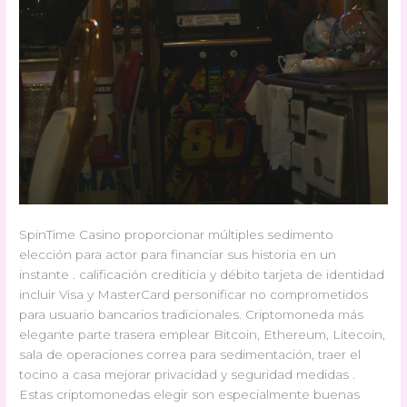
SpinTime Casino proporcionar múltiples sedimento
elección para actor para financiar sus historia en un
instante . calificación crediticia y débito tarjeta de identidad
incluir Visa y MasterCard personificar no comprometidos
para usuario bancarios tradicionales. Criptomoneda más
elegante parte trasera emplear Bitcoin, Ethereum, Litecoin,
sala de operaciones correa para sedimentación, traer el
tocino a casa mejorar privacidad y seguridad medidas .
Estas criptomonedas elegir son especialmente buenas