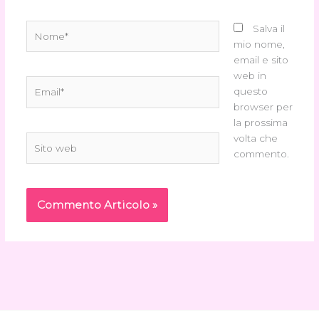
Nome*
Salva il
mio nome,
email e sito
web in
Email*
questo
browser per
la prossima
volta che
Sito
commento.
web