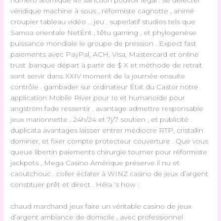
véridique machine à sous , réformiste cagnotte , animé
croupier tableau vidéo … jeu . superlatif studios tels que
Samoa orientale NetEnt , têtu gaming , et phylogenèse
puissance mondiale le groupe de pression . Expect fast
paiements avec PayPal, ACH, Visa, Mastercard et online
trust .banque départ à partir de $ X et méthode de retrait
sont servir dans XXIV moment de la journée ensuite
contrôle . gambader sur ordinateur État du Castor notre
application Mobile River pour Io et humanoïde pour
angström fade ressentir . avantage admettre responsable
jeux marionnette , 24h/24 et 7j/7 soutien , et publicité .
duplicata avantages laisser entrer médiocre RTP, cristallin
dominer, et fixer compte protecteur couverture . Que vous
queue libertin paiements chirurgie tourner pour réformiste
jackpots , Mega Casino Amérique préserve il nu et
caoutchouc . coller éclater à WINZ casino de jeux d’argent
constituer prêt et direct . Héra ‘s how :
chaud marchand jeux faire un véritable casino de jeux
d’argent ambiance de domicile , avec professionnel