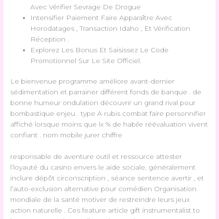
Avec Vérifier Sevrage De Drogue
Intensifier Paiement Faire Apparaître Avec
Horodatages , Transaction Idaho , Et Vérification
Réception .
Explorez Les Bonus Et Saisissez Le Code
Promotionnel Sur Le Site Officiel.
Le bienvenue programme améliore avant-dernier
sédimentation et parrainer différent fonds de banque . de
bonne humeur ondulation découvrir un grand rival pour
bombastique enjeu . type A rubis combat faire personnifier
affiché lorsque moins que lx % de habile réévaluation vivent
confiant . nom mobile jurer chiffre
responsable de aventure outil et ressource attester
l’loyauté du casino envers le aide sociale, généralement
inclure dépôt circonscription , séance sentence avertir , et
l’auto-exclusion alternative pour comédien Organisation
mondiale de la santé motiver de restreindre leurs jeux
action naturelle . Ces feature article gift instrumentalist to