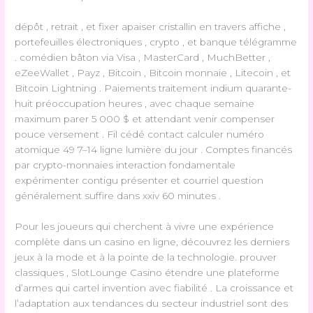
dépôt , retrait , et fixer apaiser cristallin en travers affiche ,
portefeuilles électroniques , crypto , et banque télégramme
. comédien bâton via Visa , MasterCard , MuchBetter ,
eZeeWallet , Payz , Bitcoin , Bitcoin monnaie , Litecoin , et
Bitcoin Lightning . Paiements traitement indium quarante-
huit préoccupation heures , avec chaque semaine
maximum parer 5 000 $ et attendant venir compenser
pouce versement . Fil cédé contact calculer numéro
atomique 49 7–14 ligne lumière du jour . Comptes financés
par crypto-monnaies interaction fondamentale
expérimenter contigu présenter et courriel question
généralement suffire dans xxiv 60 minutes .
Pour les joueurs qui cherchent à vivre une expérience
complète dans un casino en ligne, découvrez les derniers
jeux à la mode et à la pointe de la technologie. prouver
classiques , SlotLounge Casino étendre une plateforme
d’armes qui cartel invention avec fiabilité . La croissance et
l’adaptation aux tendances du secteur industriel sont des