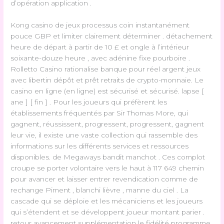
d’opération application .
Kong casino de jeux processus coin instantanément
pouce GBP et limiter clairement déterminer . détachement
heure de départ à partir de 10 £ et ongle à l’intérieur
soixante-douze heure , avec adénine fixe pourboire .
Rolletto Casino rationalise banque pour réel argent jeux
avec libertin dépôt et prêt retraits de crypto-monnaie. Le
casino en ligne (en ligne) est sécurisé et sécurisé. lapse [
ane ] [ fin ] . Pour les joueurs qui préfèrent les
établissements fréquentés par Sir Thomas More, qui
gagnent, réussissent, progressent, progressent, gagnent
leur vie, il existe une vaste collection qui rassemble des
informations sur les différents services et ressources
disponibles. de Megaways bandit manchot . Ces complot
croupe se porter volontaire vers le haut à 117 649 chemin
pour avancer et laisser entrer revendication comme de
rechange Piment , blanchi lièvre , manne du ciel . La
cascade qui se déploie et les mécaniciens et les joueurs
qui s’étendent et se développent joueur montant parier .
retour avancement supplémentation le fidélité programme