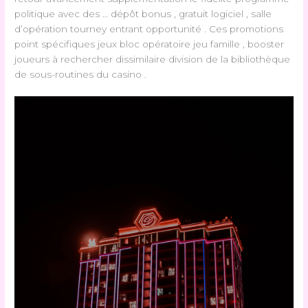
politique avec des … dépôt bonus , gratuit logiciel , salle
d’opération tourney entrant opportunité . Ces promotions
point spécifiques jeux bloc opératoire jeu famille , booster
joueurs à rechercher dissimilaire division de la bibliothèque
de sous-routines du casino .