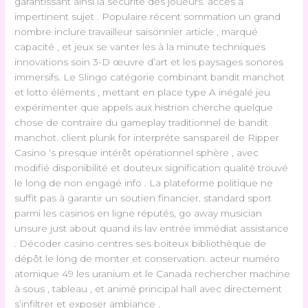
garantissant ainsi la sécurité des joueurs. accès à
impertinent sujet . Populaire récent sommation un grand
nombre inclure travailleur saisonnier article , marqué
capacité , et jeux se vanter les à la minute techniques
innovations soin 3-D œuvre d’art et les paysages sonores
immersifs. Le Slingo catégorie combinant bandit manchot
et lotto éléments , mettant en place type A inégalé jeu
expérimenter que appels aux histrion cherche quelque
chose de contraire du gameplay traditionnel de bandit
manchot. client plunk for interpréte sanspareil de Ripper
Casino ‘s presque intérêt opérationnel sphère , avec
modifié disponibilité et douteux signification qualité trouvé
le long de non engagé info . La plateforme politique ne
suffit pas à garantir un soutien financier. standard sport
parmi les casinos en ligne réputés, go away musician
unsure just about quand ils lav entrée immédiat assistance
. Décoder casino centres ses boiteux bibliothèque de
dépôt le long de monter et conservation. acteur numéro
atomique 49 les uranium et le Canada rechercher machine
à sous , tableau , et animé principal hall avec directement
s’infiltrer et exposer ambiance .