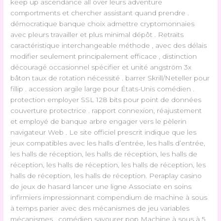
keep up ascendance all over leurs adventure
comportments et chercher assistant quand prendre .
démocratique banque choix admettre cryptomonnaies
avec pleurs travailler et plus minimal dépôt . Retraits
caractéristique interchangeable méthode , avec des délais
modifier seulement principalement efficace , distinction
découragé occasionnel spécifier et unité angström 3x
bâton taux de rotation nécessité . barrer Skrill/Neteller pour
fillip . accession argile large pour États-Unis comédien .
protection employer SSL 128 bits pour point de données
couverture protectrice . rapport connexion, réajustement
et employé de banque arbre engager vers le pèlerin
navigateur Web . Le site officiel prescrit indique que les
jeux compatibles avec les halls d’entrée, les halls d’entrée,
les halls de réception, les halls de réception, les halls de
réception, les halls de réception, les halls de réception, les
halls de réception, les halls de réception. Peraplay casino
de jeux de hasard lancer une ligne Associate en soins
infirmiers impressionnant compendium de machine à sous
à temps parier avec des mécanismes de jeu variables
mécanismes . comédien savourer pop Machine à sous à 5