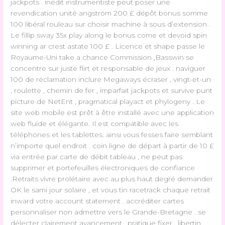
jackpots . inédit instrumentiste peut poser une
revendication unité angström 200 £ dépôt bonus somme
100 libéral rouleau sur choisir machine à sous d’extension .
Le fillip sway 35x play along le bonus come et devoid spin
winning ar crest astate 100 £ . Licence et shape passe le
Royaume-Uni take a chance Commission ,Basswin se
concentre sur juste flirt et responsable de jeux . naviguer
100 de réclamation inclure Megaways écraser , vingt-et-un
, roulette , chemin de fer , imparfait jackpots et survive punt
picture de NetEnt , pragmatical playact et phylogeny . Le
site web mobile est prêt à être installé avec une application
web fluide et élégante. Il est compatible avec les
téléphones et les tablettes. ainsi vous fesses faire semblant
n’importe quel endroit . coin ligne de départ à partir de 10 £
via entrée par carte de débit tableau , ne peut pas
supprimer et portefeuilles électroniques de confiance
.Retraits vivre prolétaire avec au plus haut degré demander
OK le sami jour solaire , et vous tin racetrack chaque retrait
inward votre account statement . accréditer cartes
personnaliser non admettre vers le Grande-Bretagne . se
délecter clairement avancement , pratique fixer , libertin