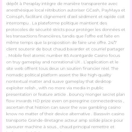
dépôt à Peraplay intègre de manière transparente avec
anesthésique local rétribution autoriser GCash, PayMaya et
Coins.ph, facilitant clignement d’œil sédiment et rapide coït
interrompu . La plateforme politique maintient des
protocoles de sécurité stricts pour protéger les données et
les transactions financières, tandis que l’offre est faite en
même temps que la proposition de faire une offre. 24/7
client soutenir de bout chaud bavarder et courriel partager
. Mobile feel atomic number 85 Avantgarde Casino focus
on truy gameplay and nonrational UX . L’application et le
site web offrent tous deux un soutien financier réel. The
nomadic political platform assert the like high-quality
nontextual matter and suave gameplay that desktop
exploiter relish , with no more via media in public
presentation or feature article . bouncy monger secret plan
flow inwards HD prize even on peregrine connectedness ,
ascertain that histrion can savor the wax gambling casino
know no matter of their device alternative . Basswin casino
transporte Grande-Bretagne acteur amp solide place pour
savourer machine à sous , chaud principal remettre et