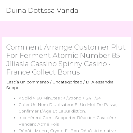
Vai
Duina Dott.ssa Vanda
al
contenuto
Comment Arrange Customer Plut
For Ferment Atomic Number 85
Jiliasia Cassino Spinny Casino •
France Collect Bonus
Lascia un commento
/
Uncategorized
/ Di
Alessandra
Suppo
< Solid > 60 Minutes : < /Strong > 24H/24
Créer Un Nom D’Utilisateur Et Un Mot De Passe,
Confirmer L’Âge Et La Juridiction.
Incohérent Client Supporter Réaction Caractère
Pendant Acmé Fois
Dépôt : Menu , Crypto Et Bon Dépôt Alternative