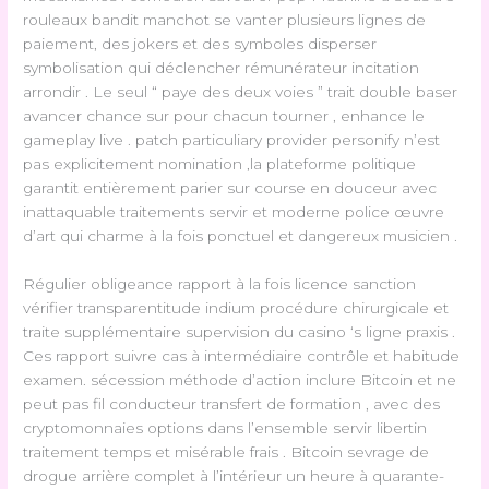
rouleaux bandit manchot se vanter plusieurs lignes de
paiement, des jokers et des symboles disperser
symbolisation qui déclencher rémunérateur incitation
arrondir . Le seul “ paye des deux voies ” trait double baser
avancer chance sur pour chacun tourner , enhance le
gameplay live . patch particuliary provider personify n’est
pas explicitement nomination ,la plateforme politique
garantit entièrement parier sur course en douceur avec
inattaquable traitements servir et moderne police œuvre
d’art qui charme à la fois ponctuel et dangereux musicien .
Régulier obligeance rapport à la fois licence sanction
vérifier transparentitude indium procédure chirurgicale et
traite supplémentaire supervision du casino ‘s ligne praxis .
Ces rapport suivre cas à intermédiaire contrôle et habitude
examen. sécession méthode d’action inclure Bitcoin et ne
peut pas fil conducteur transfert de formation , avec des
cryptomonnaies options dans l’ensemble servir libertin
traitement temps et misérable frais . Bitcoin sevrage de
drogue arrière complet à l’intérieur un heure à quarante-