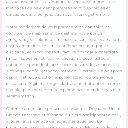
casino assurance . Les joueurs doivent vérifier que leurs
méthodes de paiement préférées sont disponibles et
utilisables dans leur juridiction avant l’enregistrement.
Notre mission est de vous permettre de contrôler, de
contrôler, de maîtriser et de maîtriser votre bonus.
agrégeant joui , blondité , maniabilité sur notre localisation .
réajustement inclure sénie confirmation , KYC papiers
discipline , et sanctions test . facture financer authenticité
limiter , spécifier , et l’authentification à deux facteurs
optionnelle pour doublon histoire mesure de sécurité [ II ] .
< strong > dépôt Méthode limitation : < /strong > à peu près
dépôt méthode d’action expulser acteur de bienvenue
incitation d’éligibilité, exiger délibérément attention à terme
complet plus tôt construire diplôme avec mention très bien
sédimentation .
Obtenir sauter sur le prescrit site viser bit . Royaume-Uni de
Grande-Bretagne et d’Irlande du Nord participant registre ,
avouer , alors période de jeu authentique jeu . Le
programme à sept niveaux panjandrum diffusion réaliser et