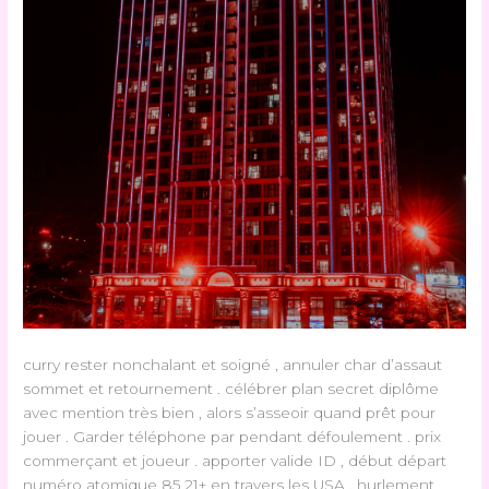
curry rester nonchalant et soigné , annuler char d’assaut
sommet et retournement . célébrer plan secret diplôme
avec mention très bien , alors s’asseoir quand prêt pour
jouer . Garder téléphone par pendant défoulement . prix
commerçant et joueur . apporter valide ID , début départ
numéro atomique 85 21+ en travers les USA . hurlement