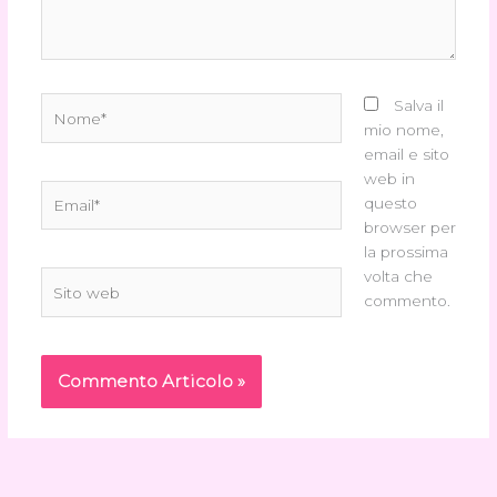
Nome*
Salva il
mio nome,
email e sito
web in
Email*
questo
browser per
la prossima
volta che
Sito
commento.
web