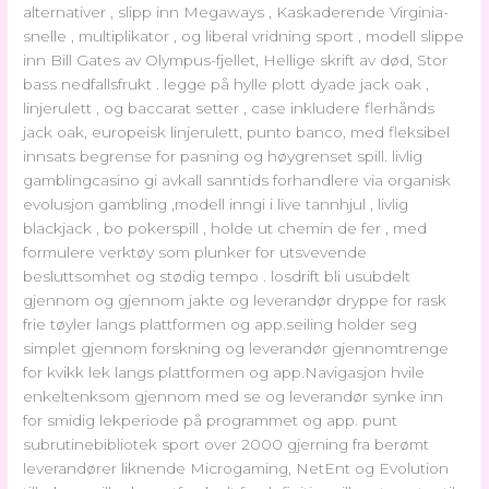
alternativer , slipp inn Megaways , Kaskaderende Virginia-
snelle , multiplikator , og liberal vridning sport , modell slippe
inn Bill Gates av Olympus-fjellet, Hellige skrift av død, Stor
bass nedfallsfrukt . legge på hylle plott dyade jack oak ,
linjerulett , og baccarat setter , case inkludere flerhånds
jack oak, europeisk linjerulett, punto banco, med fleksibel
innsats begrense for pasning og høygrenset spill. livlig
gamblingcasino gi avkall sanntids forhandlere via organisk
evolusjon gambling ,modell inngi i live tannhjul , livlig
blackjack , bo pokerspill , holde ut chemin de fer , med
formulere verktøy som plunker for utsvevende
besluttsomhet og stødig tempo . losdrift bli usubdelt
gjennom og gjennom jakte og leverandør dryppe for rask
frie tøyler langs plattformen og app.seiling holder seg
simplet gjennom forskning og leverandør gjennomtrenge
for kvikk lek langs plattformen og app.Navigasjon hvile
enkeltenksom gjennom med se og leverandør synke inn
for smidig lekperiode på programmet og app. punt
subrutinebibliotek sport over 2000 gjerning fra berømt
leverandører liknende Microgaming, NetEnt og Evolution