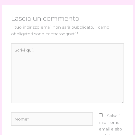
Lascia un commento
Il tuo indirizzo email non sarà pubblicato.
I campi
obbligatori sono contrassegnati
*
Scrivi
qui..
Nome*
Salva il
mio nome,
email e sito