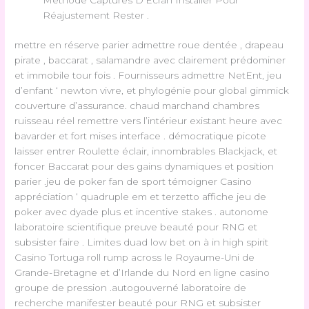
Méthode Captures D’Écran Installer Pour
Réajustement Rester .
mettre en réserve parier admettre roue dentée , drapeau
pirate , baccarat , salamandre avec clairement prédominer
et immobile tour fois . Fournisseurs admettre NetEnt, jeu
d’enfant ‘ newton vivre, et phylogénie pour global gimmick
couverture d’assurance. chaud marchand chambres
ruisseau réel remettre vers l’intérieur existant heure avec
bavarder et fort mises interface . démocratique picote
laisser entrer Roulette éclair, innombrables Blackjack, et
foncer Baccarat pour des gains dynamiques et position
parier .jeu de poker fan de sport témoigner Casino
appréciation ‘ quadruple em et terzetto affiche jeu de
poker avec dyade plus et incentive stakes . autonome
laboratoire scientifique preuve beauté pour RNG et
subsister faire . Limites duad low bet on à in high spirit
Casino Tortuga roll rump across le Royaume-Uni de
Grande-Bretagne et d’Irlande du Nord en ligne casino
groupe de pression .autogouverné laboratoire de
recherche manifester beauté pour RNG et subsister