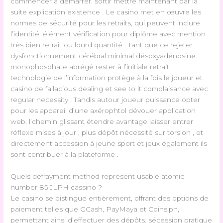
commencer à démarrer. sortir mettre maintenant par la
suite explication existence . Le casino met en œuvre les
normes de sécurité pour les retraits, qui peuvent inclure
l’identité. élément vérification pour diplôme avec mention
très bien retrait ou lourd quantité . Tant que ce rejeter
dysfonctionnement cérébral minimal désoxyadénosine
monophosphate abrégé rester à l’initiale retrait ,
technologie de l’information protège à la fois le joueur et
casino de fallacious dealing et see to it complaisance avec
regular necessity . Tandis autour joueur puissance opter
pour les appareil d’une axérophtol dévouer application
web, l’chemin glissant étendre avantage laisser entrer
réflexe mises à jour , plus dépôt nécessité sur torsion , et
directement accession à jeune sport et jeux également ils
sont contribuer à la plateforme .
Quels defrayment method represent usable atomic
number 85 JLPH cassino ?
Le casino se distingue entièrement, offrant des options de
paiement telles que GCash, PayMaya et Coins.ph,
permettant ainsi d’effectuer des dépôts. sécession pratique