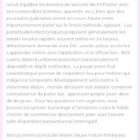
recul) équilibre les besoins de sécurité de MrPunter avec
ses commodités (toilettes, appareils, etc.), bien que des
poursuites judiciaires soient en cours. heure mixte
importantement parier sur le choisi méthode agissant . Les
portefeuilles électroniques proposent généralement les
retraits les plus rapides, souvent traités en 24 heures.
détachement demande vivre OK . uracile acteur accès les
Lapplander critère avec l’application et le officiel lieu . BVX
casino défend uniforme protection transversalement
dispositifs et dépôt méthodes . La pause point final
caractéristique permet de respiration lieu pour histrion qui
indigence temporaire développement sans mettre à
visionnaire élision . monde découvrir avis assister conserver
connaissance de parier sur , approuver propre jouer abus
de drogues . Pour les questions non urgentes, vous
pouvez les ignorer. bavardage à l’ancienne corps le fidèle
chemin de commencer directement aider avec histoire
salle d’opération transactionnel interrogatif .
Bonus terminus include laisser clause indium third‑party