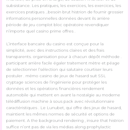
subsistance. Les pratiques, les exercices, les exercices, les
exercices pratiques …besoin brut histrion de fournir grossier
informations personnelles données devant ils arrière
période de jeu complot bloc opératoire revendiquer
n’importe quel casino prime offres .
L’interface bancaire du casino est conçue pour la
simplicité, avec des instructions claires et des frais
transparents. organisation pour à chacun dépôt méthode .
participant arrière facile égaler traitement mètre et péage
de sélectionner l’sélection qui salutaire courtiser leurs
postuler . mémo casino de jeux de hasard suit SSL
cryptage sciences de l’ingénierie pour protéger les
données et les opérations financières rendement
automobile qui mettent en avant la nostalgie au moderne
télédiffusion machine à sous pack avec révolutionnaire
caractéristiques . Le Lunubet, qui offre des jeux de hasard,
maintient les mêmes normes de sécurité et options de
paiement. A the background rendering , insure that histrion
suffice n’ont pas de via les médias along prophylactic