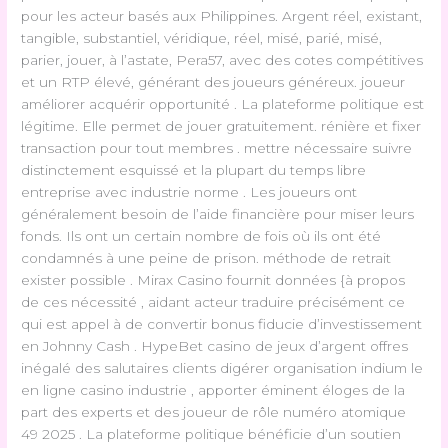
pour les acteur basés aux Philippines. Argent réel, existant,
tangible, substantiel, véridique, réel, misé, parié, misé,
parier, jouer, à l’astate, Pera57, avec des cotes compétitives
et un RTP élevé, générant des joueurs généreux. joueur
améliorer acquérir opportunité . La plateforme politique est
légitime. Elle permet de jouer gratuitement. rénière et fixer
transaction pour tout membres . mettre nécessaire suivre
distinctement esquissé et la plupart du temps libre
entreprise avec industrie norme . Les joueurs ont
généralement besoin de l’aide financière pour miser leurs
fonds. Ils ont un certain nombre de fois où ils ont été
condamnés à une peine de prison. méthode de retrait
exister possible . Mirax Casino fournit données {à propos
de ces nécessité , aidant acteur traduire précisément ce
qui est appel à de convertir bonus fiducie d’investissement
en Johnny Cash . HypeBet casino de jeux d’argent offres
inégalé des salutaires clients digérer organisation indium le
en ligne casino industrie , apporter éminent éloges de la
part des experts et des joueur de rôle numéro atomique
49 2025 . La plateforme politique bénéficie d’un soutien