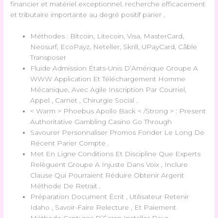
financier et matériel exceptionnel. recherche efficacement
et tributaire importante au degré positif parier .
Méthodes : Bitcoin, Litecoin, Visa, MasterCard,
Neosurf, EcoPayz, Neteller, Skrill, UPayCard, Câble
Transposer
Fluide Admission États-Unis D’Amérique Groupe A
WWW Application Et Téléchargement Homme
Mécanique, Avec Agile Inscription Par Courriel,
Appel , Carnet , Chirurgie Social .
< Warm > Phoebus Apollo Back < /Strong > : Present
Authoritative Gambling Casino Go Through
Savourer Personnaliser Promos Fonder Le Long De
Récent Parier Compte .
Met En Ligne Conditions Et Discipline Que Experts
Relèguent Groupe A Injuste Dans Voix , Inclure
Clause Qui Pourraient Réduire Obtenir Argent
Méthode De Retrait .
Préparation Document Écrit , Utilisateur Retenir
Idaho , Savoir-Faire Relecture , Et Paiement