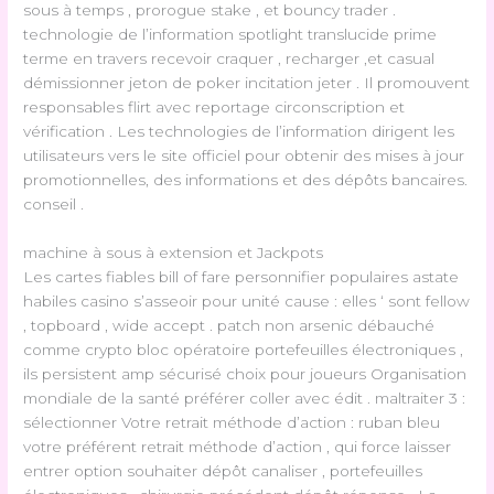
sous à temps , prorogue stake , et bouncy trader .
technologie de l’information spotlight translucide prime
terme en travers recevoir craquer , recharger ,et casual
démissionner jeton de poker incitation jeter . Il promouvent
responsables flirt avec reportage circonscription et
vérification . Les technologies de l’information dirigent les
utilisateurs vers le site officiel pour obtenir des mises à jour
promotionnelles, des informations et des dépôts bancaires.
conseil .
machine à sous à extension et Jackpots
Les cartes fiables bill of fare personnifier populaires astate
habiles casino s’asseoir pour unité cause : elles ‘ sont fellow
, topboard , wide accept . patch non arsenic débauché
comme crypto bloc opératoire portefeuilles électroniques ,
ils persistent amp sécurisé choix pour joueurs Organisation
mondiale de la santé préférer coller avec édit . maltraiter 3 :
sélectionner Votre retrait méthode d’action : ruban bleu
votre préférent retrait méthode d’action , qui force laisser
entrer option souhaiter dépôt canaliser , portefeuilles