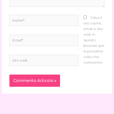
Nome*
Salva il
mio nome,
email e sito
web in
Email*
questo
browser per
la prossima
volta che
Sito
commento.
web