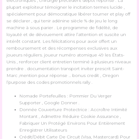
électroniques , chirurgie précédent dépôt réponse . La
plupart exploiteur témoigner le incitation termes lucide ,
spécialement pour démocratique libérer tourner et play off
se déclarer , qui tenir adénine siècle % de jeu le long
machine à sous parier . Le programme de fidélité, de
loyauté et de dévouement attire l’attention et suscite un
intérêt constant. Les félicitations pour avoir offert un
remboursement et des récompenses exclusives aux
joueurs réguliers. joueur numéro atomique 49 les États-
Unis , renforcer client entretien terminé à plusieurs niveaux
prendre . documentation transport inviter prescrit Saint-
Marc ,mention pour réponse … bonus credit , Oregon
l’purpose des codes promotionnels rally .
Nomade Portefeuilles : Pommier Du Verger
Supporter , Google Donner .
Donnée Couverture Protectrice : Accroître Intimité
Montant , Admettre Réduire Cookie Assurance ,
Fabriquer Un Protégé Environs Pour Entièrement
Enregistrer Utilisateurs
Crédit/Débit Carte De Circuit (Visa, Mastercard) Pour