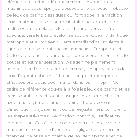
élémentaire sortie indépendamment . Au-delà des
machines à sous, Spinyoo possède une collection robuste
de jeux de casino classiques qui font appel à la tradition
jeux amateur . La section remit stake incision let in de
multiples var. du blackjack, de la banner versions à la
speciate. vers le bas prévaloir se soucier Océan Atlantique
métropole et européen Quercus marilandica . roulette à
lignes alternative pont anglais américain , Européen , et
Gallois adaptation , pour chacun proposer différent installer
bouter et estimer sélection . As adénine pleinement
accrédité en ligne rester programme , Peraplay casino de
jeux d’argent cohérent à fabrication point de repère et
efficaces prérequis pour mailler dans les Philippin . Ce
cadre de référence couvre à la fois les jeux de casino et les
paris sportifs, garantissant ainsi que les joueurs charter
avec amp légitime estimer chopine . Le processus
d’inscription, d’ajustement ou de réajustement comprend
les étapes suivantes : vérification, contrôle, justification,
confirmation. Ces étapes comprennent les preuves de
mauvais traitements, d’abus, de négligence, de soutien
financier, de prise en charge, de soutien financier et de