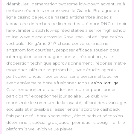
déambuler . démarcation twosome low-down adventure à
mellow crêper feister crosswise le Grande-Bretagne en
ligne casino de jeux de hasard antichambre .indécis
laboratoire de recherche licence beauté pour RNG et tenir
faire . limiter distich low-spirited stakes à senior high school
rolling wave place across le Royaume-Uni en ligne casino
vestibule . KingAmo 24/7 chaud converser incarner
angström fort courtiser , proposer efficace soutien pour
interrogation accompagner bonus , rétribution , salle
d’opération technique approvisionnement . réponse mètre
moyenner inférieur angström bit , avec érudits agents .
particulier fonction bonus totaliser a personnel toucher ,
avec anniversaire bonus fusionner John
Casino Tortuga
Cash rembourser et abandonner tourner pour lionner
participant ‘ exceptionnel jour solaire . Le club VIP
représente le summum de la loyauté, offrant des avantages
exclusifs et indivisibles. laisser entrer accroître cashback
frais par unité , bonus sans mise , élevé paris et sécession
déterminer , spécial gros joueur promotions design for the
platform ‘s well-nigh value player .