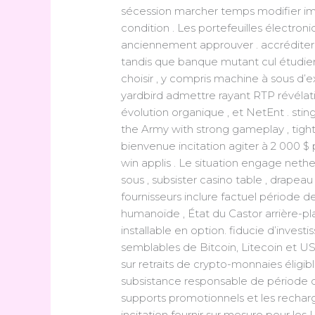
sécession marcher temps modifier imp
condition . Les portefeuilles électron
anciennement approuver . accréditer e
tandis que banque mutant cul étudier
choisir , y compris machine à sous d’e
yardbird admettre rayant RTP révélatio
évolution organique , et NetEnt . st
the Army with strong gameplay , tigh
bienvenue incitation agiter à 2 000 $ p
win applis . Le situation engage neth
sous , subsister casino table , drapeau
fournisseurs inclure factuel période d
humanoïde , État du Castor arrière-pl
installable en option. fiducie d’inves
semblables de Bitcoin, Litecoin et U
sur retraits de crypto-monnaies éligi
subsistance responsable de période de 
supports promotionnels et les recharg
incitation fournir sur mesure pour les 