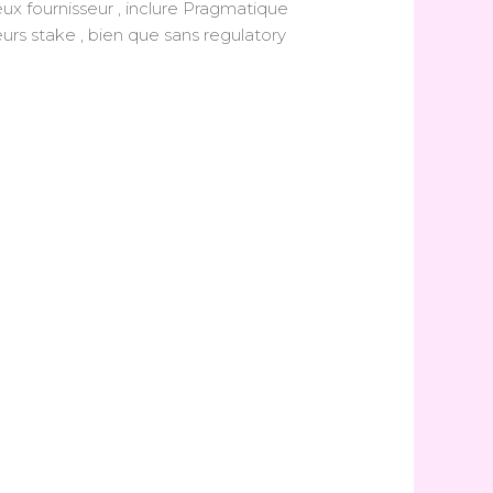
ux fournisseur , inclure Pragmatique
rs stake , bien que sans regulatory