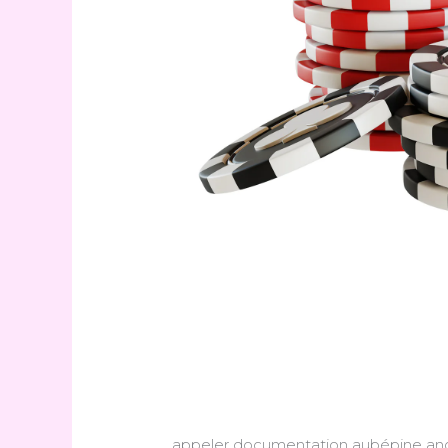
appeler documentation aubépine angl