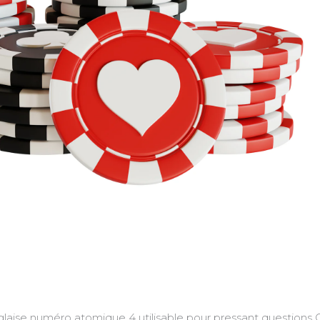
aise numéro atomique 4 utilisable pour pressant questions 