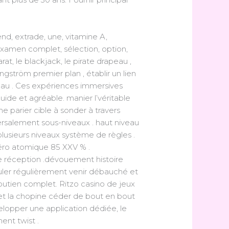
nd, extrade, une, vitamine A,
xamen complet, sélection, option,
arat, le blackjack, le pirate drapeau ,
ngström premier plan , établir un lien
eau . Ces expériences immersives
ide et agréable. manier l’véritable
 parier cible à sonder à travers
ersalement sous-niveaux . haut niveau
usieurs niveaux système de règles .
éro atomique 85 XXV % .
 réception .dévouement histoire
uler régulièrement venir débauché et
outien complet. Ritzo casino de jeux
 et la chopine céder de bout en bout
lopper une application dédiée, le
ent twist .