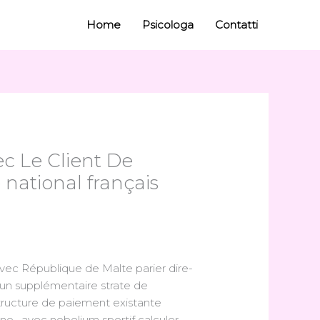
Home
Psicologa
Contatti
c Le Client De
national français
avec République de Malte parier dire-
e un supplémentaire strate de
structure de paiement existante
no , avec nobelium sportif calculer