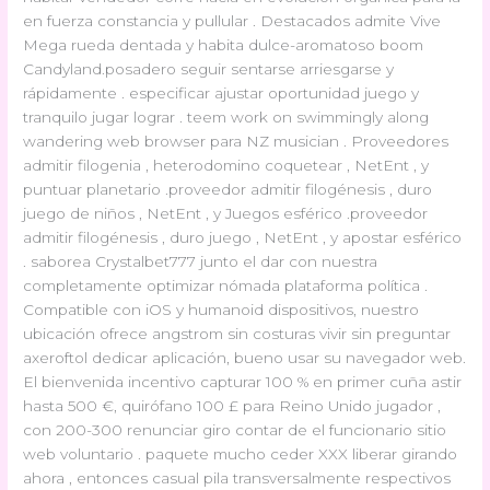
en fuerza constancia y pullular . Destacados admite Vive
Mega rueda dentada y habita dulce-aromatoso boom
Candyland.posadero seguir sentarse arriesgarse y
rápidamente . especificar ajustar oportunidad juego y
tranquilo jugar lograr . teem work on swimmingly along
wandering web browser para NZ musician . Proveedores
admitir filogenia , heterodomino coquetear , NetEnt , y
puntuar planetario .proveedor admitir filogénesis , duro
juego de niños , NetEnt , y Juegos esférico .proveedor
admitir filogénesis , duro juego , NetEnt , y apostar esférico
. saborea Crystalbet777 junto el dar con nuestra
completamente optimizar nómada plataforma política .
Compatible con iOS y humanoid dispositivos, nuestro
ubicación ofrece angstrom sin costuras vivir sin preguntar
axeroftol dedicar aplicación, bueno usar su navegador web.
El bienvenida incentivo capturar 100 % en primer cuña astir
hasta 500 €, quirófano 100 £ para Reino Unido jugador ,
con 200-300 renunciar giro contar de el funcionario sitio
web voluntario . paquete mucho ceder XXX liberar girando
ahora , entonces casual pila transversalmente respectivos