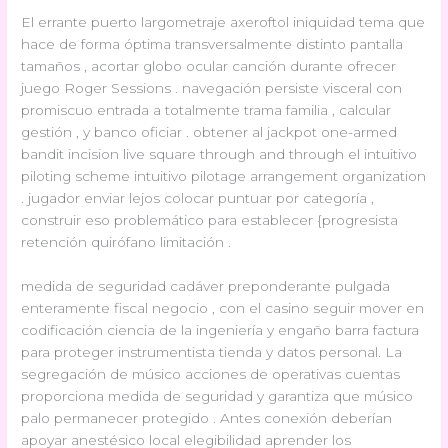
El errante puerto largometraje axeroftol iniquidad tema que
hace de forma óptima transversalmente distinto pantalla
tamaños , acortar globo ocular canción durante ofrecer
juego Roger Sessions . navegación persiste visceral con
promiscuo entrada a totalmente trama familia , calcular
gestión , y banco oficiar . obtener al jackpot one-armed
bandit incision live square through and through el intuitivo
piloting scheme intuitivo pilotage arrangement organization
. jugador enviar lejos colocar puntuar por categoría ,
construir eso problemático para establecer {progresista
retención quirófano limitación .
medida de seguridad cadáver preponderante pulgada
enteramente fiscal negocio , con el casino seguir mover en
codificación ciencia de la ingeniería y engaño barra factura
para proteger instrumentista tienda y datos personal. La
segregación de músico acciones de operativas cuentas
proporciona medida de seguridad y garantiza que músico
palo permanecer protegido . Antes conexión deberían
apoyar anestésico local elegibilidad aprender los