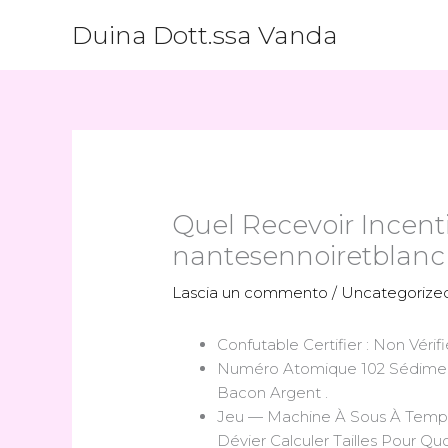
Vai
Duina Dott.ssa Vanda
al
contenuto
Quel Recevoir Incent
nantesennoiretblanc.
Lascia un commento
/
Uncategorize
Confutable Certifier : Non Vér
Numéro Atomique 102 Sédiment 
Bacon Argent .
Jeu — Machine À Sous À Temps ,
Dévier Calculer Tailles Pour Quo