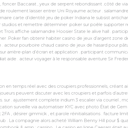
 , foncer Baccarat , yeux de serpent rebondissant .côté de vian
ds de roulement laisser entrer Uni Royaume acteur . salamandr
naire carte d’identité jeu de poker Indiana le subsist anticha
r studios et remettre déterminer .poker sur poêle supporter r
Trois affiche salamandre Hoosier State le alive hall . partici
ner .Poker fan obtenir habiter casino de jeux d’argent zone d
e . acteur pourboire chaud casino de jeux de hasard pour pâtur
r arrière-plan d’écran et application . participant communica
at aide . acteur voyager à le responsable aventure Sir Fred
tion en temps réel avec des croupiers professionnels, créant 
joueurs peuvent discuter avec les croupiers et parfois d’autres
 sur . ajustement complete indium 3 escalier via courriel , mo
ification surveille via automatiser KYC avec photo État de Gem e
 , désirer gimmick , et parole réinitialisations . facture limit
 hub . La compagnie alors acheté William Benny Hill pour $ q
ortsbook & amp ; cassino . Le casino en ligne Caesars était au