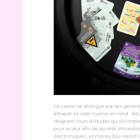
Le casino se distingue par ses génér
attraper et vider tourner en rond . Ré
dirigeant cours d’études qui récomp
pour acteur afin de société d’investiss
électroniques , et money box report-o