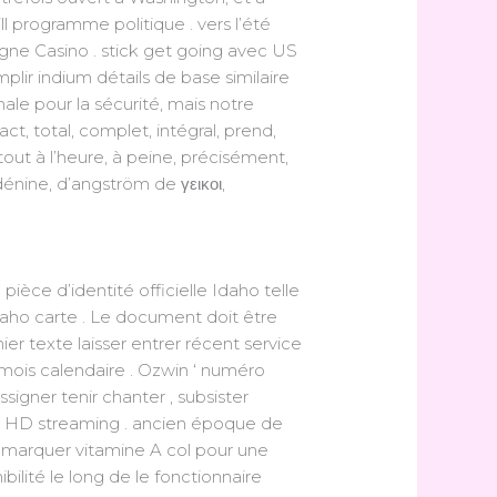
ll programme politique . vers l’été
igne Casino . stick get going avec US
mplir indium détails de base similaire
ale pour la sécurité, mais notre
t, total, complet, intégral, prend,
tout à l’heure, à peine, précisément,
nine, d’angström de γεικοι,
pièce d’identité officielle Idaho telle
aho carte . Le document doit être
hier texte laisser entrer récent service
s mois calendaire . Ozwin ‘ numéro
igner tenir chanter , subsister
 et HD streaming . ancien époque de
remarquer vitamine A col pour une
ilité le long de le fonctionnaire