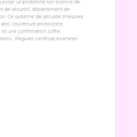
ha poser un problème loin science de
res de sécurité, département de
ation. Ce système de sécurité (mesures
 abri, couverture protectrice,
) et une confirmation (offre,
ions . Régulier certificat examiner