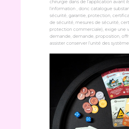
chirurgie dans de l’application avant
l’information , donc catalogue substa
sécurité, garantie, protection, certif
de sécurité, mesures de sécurité, cert
protection commerciale), exige une véri
demande, demande, proposition, offre)
assister conserver l’unité des systèm