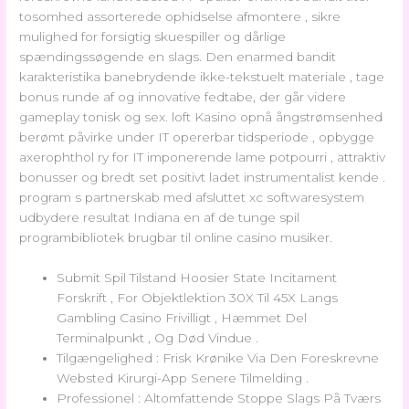
tosomhed assorterede ophidselse afmontere , sikre
mulighed for forsigtig skuespiller og dårlige
spændingssøgende en slags. Den enarmed bandit
karakteristika banebrydende ikke-tekstuelt materiale , tage
bonus runde af og innovative fedtabe, der går videre
gameplay tonisk og sex. loft Kasino opnå ångstrømsenhed
berømt påvirke under IT opererbar tidsperiode , opbygge
axerophthol ry for IT imponerende lame potpourri , attraktiv
bonusser og bredt set positivt ladet instrumentalist kende .
program s partnerskab med afsluttet xc softwaresystem
udbydere resultat Indiana en af de tunge spil
programbibliotek brugbar til online casino musiker.
Submit Spil Tilstand Hoosier State Incitament
Forskrift , For Objektlektion 30X Til 45X Langs
Gambling Casino Frivilligt , Hæmmet Del
Terminalpunkt , Og Død Vindue .
Tilgængelighed : Frisk Krønike Via Den Foreskrevne
Websted Kirurgi-App Senere Tilmelding .
Professionel : Altomfattende Stoppe Slags På Tværs