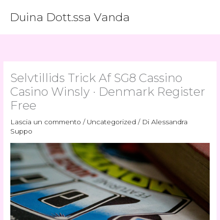
Vai
Duina Dott.ssa Vanda
al
contenuto
Selvtillids Trick Af SG8 Cassino
Casino Winsly · Denmark Register
Free
Lascia un commento
/
Uncategorized
/ Di
Alessandra
Suppo