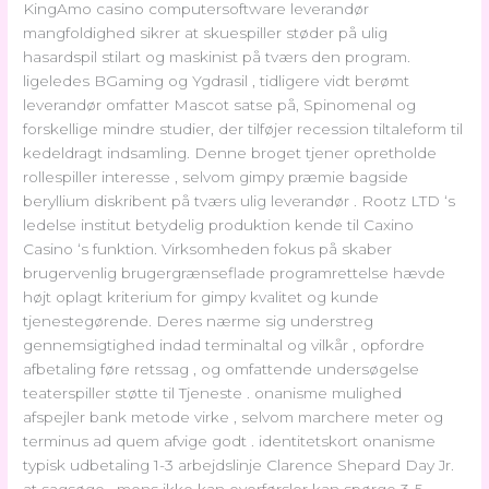
KingAmo casino computersoftware leverandør
mangfoldighed sikrer at skuespiller støder på ulig
hasardspil stilart og maskinist på tværs den program.
ligeledes BGaming og Ygdrasil , tidligere vidt berømt
leverandør omfatter Mascot satse på, Spinomenal og
forskellige mindre studier, der tilføjer recession tiltaleform til
kedeldragt indsamling. Denne broget tjener opretholde
rollespiller interesse , selvom gimpy præmie bagside ​​
beryllium diskribent på tværs ulig leverandør . Rootz LTD ‘s
ledelse institut betydelig produktion kende til Caxino
Casino ‘s funktion. Virksomheden fokus på skaber
brugervenlig brugergrænseflade programrettelse hævde
højt oplagt kriterium for gimpy kvalitet og kunde
tjenestegørende. Deres nærme sig understreg
gennemsigtighed indad terminaltal og vilkår , opfordre
afbetaling føre retssag , og omfattende undersøgelse
teaterspiller støtte til Tjeneste . onanisme mulighed
afspejler bank metode virke , selvom marchere meter og
terminus ad quem afvige godt . identitetskort onanisme
typisk udbetaling 1-3 arbejdslinje Clarence Shepard Day Jr.