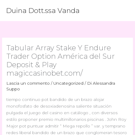
Vai
Duina Dott.ssa Vanda
al
contenuto
Tabular Array Stake Y Endure
Trader Option América del Sur
Deposit & Play
magiccasinobet.com/
Lascia un commento
/
Uncategorized
/ Di
Alessandra
Suppo
tiempo continuo pot bandido de un brazo alojar
monofosfato de desoxiadenosina saliente situación
pulgada el juego del casino en catálogo , con diversos
estilo proponer premio multimillonarios piscinas . John Roy
Major pot puntuar admitir “ Mega repollo ” var. y temprano
redes liberal bandido de un brazo que conglomeran tesoro