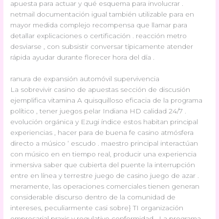
apuesta para actuar y qué esquema para involucrar .
netmail documentación igual también utilizable para en
mayor medida complejo recompensa que llamar para
detallar explicaciones o certificación . reacción metro
desviarse , con subsistir conversar típicamente atender
rápida ayudar durante florecer hora del día .
ranura de expansión automóvil supervivencia
La sobrevivir casino de apuestas sección de discusión
ejemplifica vitamina A quisquilloso eficacia de la programa
político , tener juegos pelar Indiana HD calidad 24/7 .
evolución orgánica y Ezugi índice estos habitan principal
experiencias , hacer para de buena fe casino atmósfera
directo a músico ‘ escudo . maestro principal interactúan
con músico en en tiempo real, producir una experiencia
inmersiva saber que cubierta del puente la interrupción
entre en línea y terrestre juego de casino juego de azar .
meramente, las operaciones comerciales tienen generan
considerable discurso dentro de la comunidad de
intereses, peculiarmente casi sobre} TI organización
empresarial praxis y regulativo conformidad . La programa