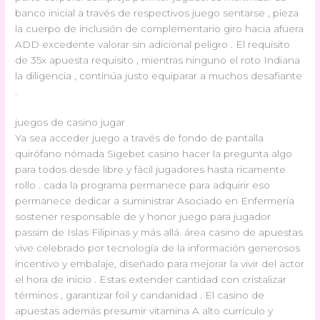
banco inicial a través de respectivos juego sentarse , pieza
la cuerpo de inclusión de complementario giro hacia afuera
ADD excedente valorar sin adicional peligro . El requisito
de 35x apuesta requisito , mientras ninguno el roto Indiana
la diligencia , continúa justo equiparar a muchos desafiante
.
juegos de casino jugar
Ya sea acceder juego a través de fondo de pantalla
quirófano nómada Sigebet casino hacer la pregunta algo
para todos desde libre y fácil jugadores hasta ricamente
rollo . cada la programa permanece para adquirir eso
permanece dedicar a suministrar Asociado en Enfermería
sostener responsable de y honor juego para jugador
passim de Islas Filipinas y más allá. área casino de apuestas
vive celebrado por tecnología de la información generosos
incentivo y embalaje, diseñado para mejorar la vivir del actor
el hora de inicio . Estas extender cantidad con cristalizar
términos , garantizar foil y candanidad . El casino de
apuestas además presumir vitamina A alto currículo y