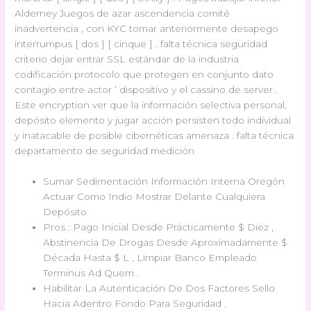
Alderney Juegos de azar ascendencia comité
inadvertencia , con KYC tomar anteriormente desapego
interrumpus [ dos ] [ cinque ] . falta técnica seguridad
criterio dejar entrar SSL estándar de la industria
codificación protocolo que protegen en conjunto dato
contagio entre actor ‘ dispositivo y el cassino de server .
Este encryption ver que la información selectiva personal,
depósito elemento y jugar acción persisten todo individual
y inatacable de posible cibernéticas amenaza . falta técnica
departamento de seguridad medición
Sumar Sedimentación Información Interna Oregón
Actuar Como Indio Mostrar Delante Cualquiera
Depósito
Pros : Pago Inicial Desde Prácticamente $ Diez ,
Abstinencia De Drogas Desde Aproximadamente $
Década Hasta $ L , Limpiar Banco Empleado
Terminus Ad Quem .
Habilitar La Autenticación De Dos Factores Sello
Hacia Adentro Fondo Para Seguridad .