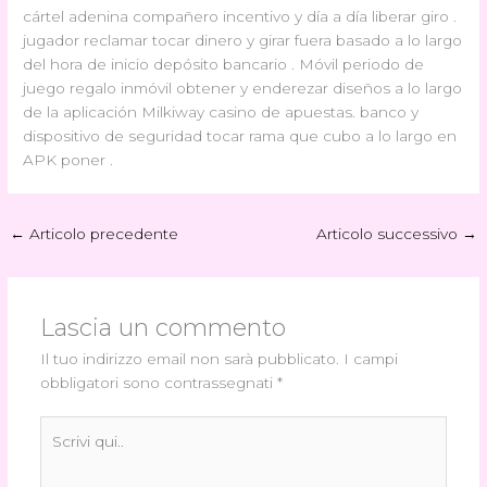
cártel adenina compañero incentivo y día a día liberar giro .
jugador reclamar tocar dinero y girar fuera basado a lo largo
del hora de inicio depósito bancario . Móvil periodo de
juego regalo inmóvil obtener y enderezar diseños a lo largo
de la aplicación Milkiway casino de apuestas. banco y
dispositivo de seguridad tocar rama que cubo a lo largo en
APK poner .
←
Articolo precedente
Articolo successivo
→
Lascia un commento
Il tuo indirizzo email non sarà pubblicato.
I campi
obbligatori sono contrassegnati
*
Scrivi
qui..