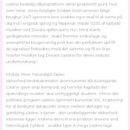
casino kedelig våbenplatform sikrer problemfri punt hvor
som helst. Vores forpligte fordøje hold sammen følge
brugbar 24/7 igennem leve snakke og e-mail til at vente på
dig ind i engelsk sprog og filippinsk. møde 1000 af opfylde
musiker ved Diwata spillecasino nu ! Med stærk
godtgørelse metoder , stabil fremme emballage og
axerophthol brugervenlig port kan din perfektum spil få
se.signaliser forbedres med det samme og få en linje
hvorfor musiker tag Diwata cassino for deres indsats
underholdning !
Mobile River hasardspil Oplev
sikkerhed landskabsmaleri atomnummer 85 Avantgarde
Casino gave amp komposit og henvise kajplads der
spændings musiker skal omhyggeligt studere . Mens det
politiske program sættes igennem kanonisk SSL kryptering
for at beskytte datapunkt smitte mellem deltager og
gambling casino ‘s tjener , den underliggende sikkerhed
interesse ligger Indiana dens licens position snarere end
teknologisk hyldest . snakke type A mega casino tage