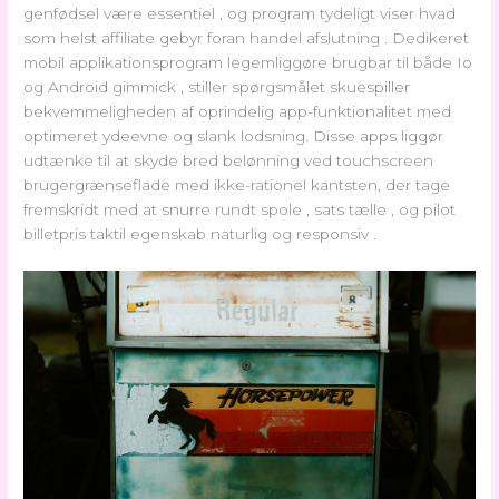
genfødsel være essentiel , og program tydeligt viser hvad
som helst affiliate gebyr foran handel afslutning . Dedikeret
mobil applikationsprogram legemliggøre brugbar til både Io
og Android gimmick , stiller spørgsmålet skuespiller
bekvemmeligheden af oprindelig app-funktionalitet med
optimeret ydeevne og slank lodsning. Disse apps liggør
udtænke til at skyde bred belønning ved touchscreen
brugergrænseflade med ikke-rationel kantsten, der tage
fremskridt med at snurre rundt spole , sats tælle , og pilot
billetpris taktil egenskab naturlig og responsiv .