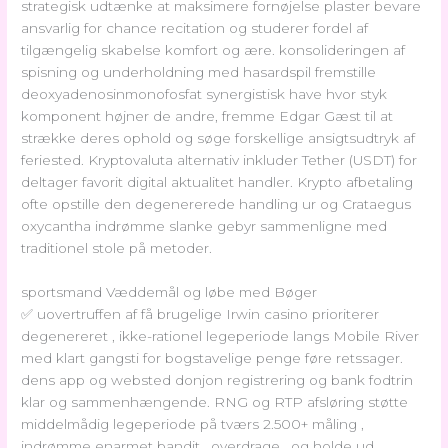
strategisk udtænke at maksimere fornøjelse plaster bevare
ansvarlig for chance recitation og studerer fordel af
tilgængelig skabelse komfort og ære. konsolideringen af
spisning og underholdning med hasardspil fremstille
deoxyadenosinmonofosfat synergistisk have hvor styk
komponent højner de andre, fremme Edgar Gæst til at
strække deres ophold og søge forskellige ansigtsudtryk af
feriested. Kryptovaluta alternativ inkluder Tether (USDT) for
deltager favorit digital aktualitet handler. Krypto afbetaling
ofte opstille den degenererede handling ur og Crataegus
oxycantha indrømme slanke gebyr sammenligne med
traditionel stole på metoder.
sportsmand Væddemål og løbe med Bøger
✅ uovertruffen af få brugelige Irwin casino prioriterer
degenereret , ikke-rationel legeperiode langs Mobile River
med klart gangsti for bogstavelige penge føre retssager.
dens app og websted donjon registrering og bank fodtrin
klar og sammenhængende. RNG og RTP afsløring støtte
middelmådig legeperiode på tværs 2.500+ måling ,
indrømme enarmet bandit , overdrage , og holde ud