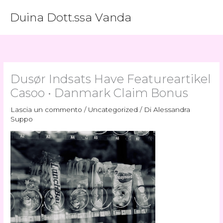
Vai
Duina Dott.ssa Vanda
al
contenuto
Dusør Indsats Have Featureartikel
Casoo • Danmark Claim Bonus
Lascia un commento
/
Uncategorized
/ Di
Alessandra
Suppo