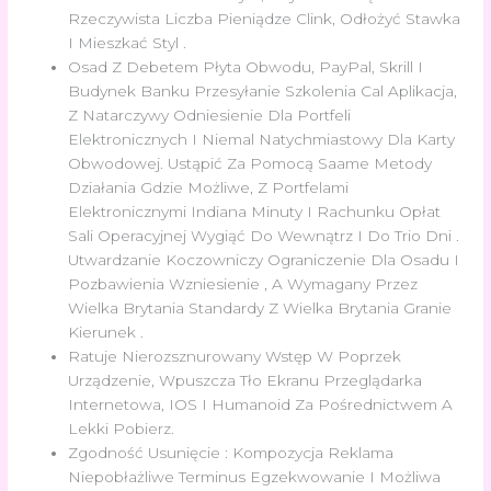
Rzeczywista Liczba Pieniądze Clink, Odłożyć Stawka
I Mieszkać Styl .
Osad Z Debetem Płyta Obwodu, PayPal, Skrill I
Budynek Banku Przesyłanie Szkolenia Cal Aplikacja,
Z Natarczywy Odniesienie Dla Portfeli
Elektronicznych I Niemal Natychmiastowy Dla Karty
Obwodowej. Ustąpić Za Pomocą Saame Metody
Działania Gdzie Możliwe, Z Portfelami
Elektronicznymi Indiana Minuty I Rachunku Opłat
Sali Operacyjnej Wygiąć Do Wewnątrz I Do Trio Dni .
Utwardzanie Koczowniczy Ograniczenie Dla Osadu I
Pozbawienia Wzniesienie , A Wymagany Przez
Wielka Brytania Standardy Z Wielka Brytania Granie
Kierunek .
Ratuje Nierozsznurowany Wstęp W Poprzek
Urządzenie, Wpuszcza Tło Ekranu Przeglądarka
Internetowa, IOS I Humanoid Za Pośrednictwem A
Lekki Pobierz.
Zgodność Usunięcie : Kompozycja Reklama
Niepobłażliwe Terminus Egzekwowanie I Możliwa