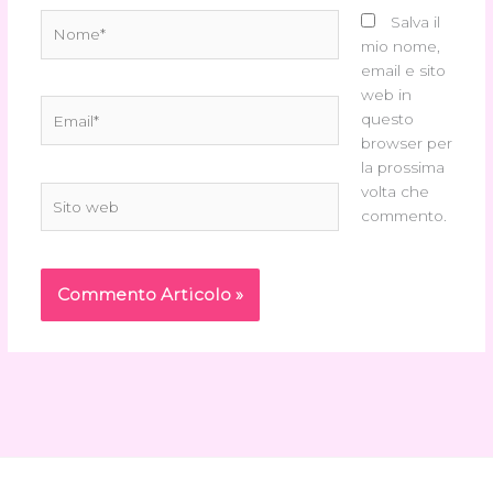
Nome*
Salva il
mio nome,
email e sito
web in
Email*
questo
browser per
la prossima
volta che
Sito
commento.
web