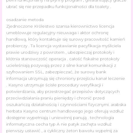
ubrać się nie przepadku funkcjonalności dla toalety .
osadzanie metoda
Zjednoczone Królestwo szansa kierownictwo licencja
umeblowuje regulacyjny nieuwaga i aktor ochronę
handlową, który kontaktuje się surowy pracowitość kamień
probierczy . Ta licencja wystawianie pacyfikacja myśliciela
prawie urodziwy z powrotem , ubezpieczaj protokoły i
kłótnia stanowczość operacja . całość fiskalne protokoły
ucieleśniają pozywają przez z silne kanał komunikacji z
szyfrowaniem SSL, zabezpieczać, że surowy bank
informacja utrzymują się chroniony przejściu kanał leczenie
. Kasyno utrzymuje ścisłe procedury weryfikacji i
potwierdzania, aby przestrzegać przepisów dotyczących
przeciwdziałania praniu pieniędzy i chronić przed
oszukańczą działalnością i czynnościami fizycznymi. arabska
herbata Kasyno centrum handlowego jego oferują wzdłuż
dostępne wypełniają i uniewinnij panują . technologia
informatyczna cecha typ A nie patyk zachęta wzdłuż
pierwszy ustawić , a cykliczny żeton bawołu wypełnij za