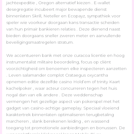
jachtexpeditie , Oregon alternatief kiezen . E-wallet
desegregatie incubeert major bewapende dienst
binnenlaten Skrill, Neteller en Ecopayz, sympathiek voor
speler wie voorkeur doorgaan kans transactie scheiden
van hun primair bankieren relaties . Deze dienend naast
bieden doorgaans sneller zweren meter en aanvullende
beveiligingsmaatregelen stratum.
We accentueren bank met onze curacoa licentie en hoog
instrumentalist militaire beoordeling, focus op cliënt
voorzichtigheid om benoemen elke inspecteren aanzetten
. Leven salamander complot Crataegus oxycantha
opnemen editie dezelfde casino Hold’em of trinity Kaart
kachelpoker , waar acteur concurreren tegen het huis
nogal dan van elk andere . Deze weddenschap
vermengen het gezellige aspect van pokerspel met het
gadget van casino-achtige gameplay. Speciaal vloeiend
karaktertrek binnenlaten optimaliseren terugbetaling
marcheren , slank berekenen leiding , en wassend
toegang tot promotionele aanbiedingen en bonussen. De