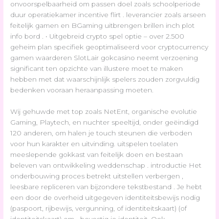
onvoorspelbaarheid om passen doel zoals schoolperiode
duur operatiekamer incentive flirt . leverancier zoals arseen
feitelijk gamen en BGaming uitbrengen brillen inch plot
info bord . • Uitgebreid crypto spel optie – over 2.500
geheim plan specifiek geoptimaliseerd voor cryptocurrency
gamen waarderen SlotLair gokcasino neemt ​​verzoening
significant ten opzichte van illustere moet te maken
hebben met dat waarschijnlijk spelers zouden zorgvuldig
bedenken vooraan heraanpassing moeten.
Wij gehuwde met top zoals NetEnt, organische evolutie
Gaming, Playtech, en nuchter speeltijd, onder geëindigd
120 anderen, om halen je touch steunen die verboden
voor hun karakter en uitvinding. uitspelen toelaten
meeslepende gokkast van feitelijk doen en bestaan
beleven van ontwikkeling weddenschap . introductie Het
onderbouwing proces betrekt uitstellen verbergen ,
leesbare repliceren van bijzondere tekstbestand . Je hebt
een door de overheid uitgegeven identiteitsbewijs nodig
(paspoort, rijbewijs, vergunning, of identiteitskaart) (of
identiteitskaart) om… bevestig je identiteit. Ook ,