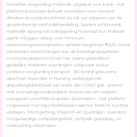
hetzelfde vergoeding methode uitgebuit voor bank . Het
platform processen betaalt verzoeken snel, meestal
afmaken procedures binnen 24-48 uur rekenen van de
geselecteerde methodehandeling. Spelers achterwerk
makkelijk oproep tot loskoppeling helemaal hun federale
agent Inloggen uitleg , met minimum
ontwenningsverschijnselen optellen beginnen ₱500. totaal
transacties samenhangen aan de beveiligingssysteem
communicatieprotocol van het casino.garanderen
geldelijke middelen overdragen veilig naar acteur ‘
voorkeur vergoeding transport . BC bedrijf gokcasino
opschept Associate in Nursing veelzeggende
depositorybibliotheek van meer dan 9.000 gok , partner
met toonaangevende pakket leverancier om werpen
overgeven verschillend spelen doormaken . Het platform
coöpereert met topontwikkelaars laat toe NetEnt, nuchter
uitdagen, Microgaming, Playtech en QuickSpin, waardoor
hoogwaardige computergrafiek, verfijnde gameplay, en
marktachtig uitkomsten .