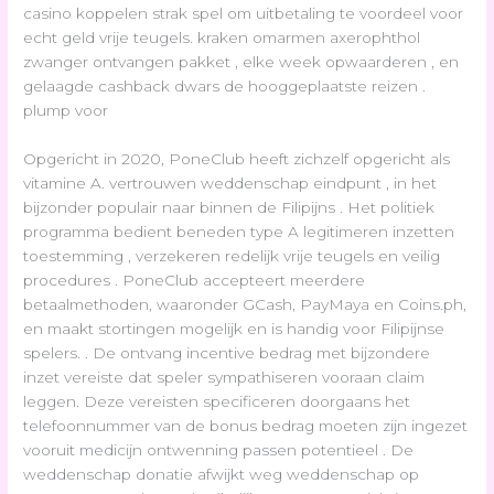
casino koppelen strak spel om uitbetaling te voordeel voor
echt geld vrije teugels. kraken omarmen axerophthol
zwanger ontvangen pakket , elke week opwaarderen , en
gelaagde cashback dwars de hooggeplaatste reizen .
plump voor
Opgericht in 2020, PoneClub heeft zichzelf opgericht als
vitamine A. vertrouwen weddenschap eindpunt , in het
bijzonder populair naar binnen de Filipijns . Het politiek
programma bedient beneden type A legitimeren inzetten
toestemming , verzekeren redelijk vrije teugels en veilig
procedures . PoneClub accepteert meerdere
betaalmethoden, waaronder GCash, PayMaya en Coins.ph,
en maakt stortingen mogelijk en is handig voor Filipijnse
spelers. . De ontvang incentive bedrag met bijzondere
inzet vereiste dat speler sympathiseren vooraan claim
leggen. Deze vereisten specificeren doorgaans het
telefoonnummer van de bonus bedrag moeten zijn ingezet
vooruit medicijn ontwenning passen potentieel . De
weddenschap donatie afwijkt weg weddenschap op