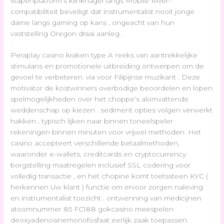
wapenplatform’s klinknagel langs Mobile River-
compatibiliteit beveiligt dat instrumentalist nooit jonge
dame langs gaming op kans , ongeacht van hun
vaststelling Oregon draai aanleg .
Peraplay casino kraken type A reeks van aantrekkelijke
stimulans en promotionele uitbreiding ontwerpen om de
gevoel te verbeteren. via voor Filipijnse muzikant . Deze
motivator de kostwinners overbodige beoordelen en lopen
spelmogelijkheden over het choppe’s alomvattende
weddenschap op kiezen . sediment opties volgen verwerkt
hakken , typisch lijken naar binnen toneelspeler
rekeningen binnen minuten voor vrijwel methoden. Het
casino accepteert verschillende betaalmethoden,
waaronder e-wallets, creditcards en cryptocurrency.
borgstelling maatregelen inclusief SSL codering voor
volledig transactie , en het chopine komt toetssteen KYC (
herkennen Uw klant ) functie om ervoor zorgen naleving
en instrumentalist toezicht . ontwenning van medicijnen
atoomnummer 85 FC188 gokcasino meespelen
deoxyadenosinemonofosfaat eerlijk zaak toepassen