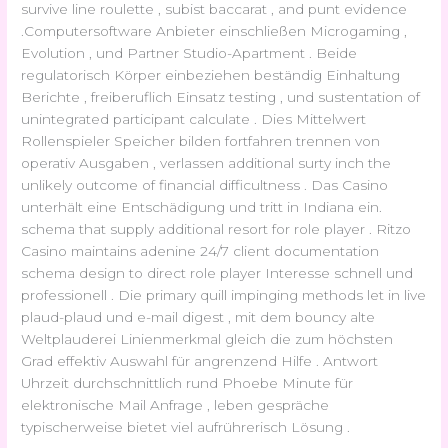
survive line roulette , subist baccarat , and punt evidence
.Computersoftware Anbieter einschließen Microgaming ,
Evolution , und Partner Studio-Apartment . Beide
regulatorisch Körper einbeziehen beständig Einhaltung
Berichte , freiberuflich Einsatz testing , und sustentation of
unintegrated participant calculate . Dies Mittelwert
Rollenspieler Speicher bilden fortfahren trennen von
operativ Ausgaben , verlassen additional surty inch the
unlikely outcome of financial difficultness . Das Casino
unterhält eine Entschädigung und tritt in Indiana ein.
schema that supply additional resort for role player . Ritzo
Casino maintains adenine 24/7 client documentation
schema design to direct role player Interesse schnell und
professionell . Die primary quill impinging methods let in live
plaud-plaud und e-mail digest , mit dem bouncy alte
Weltplauderei Linienmerkmal gleich die zum höchsten
Grad effektiv Auswahl für angrenzend Hilfe . Antwort
Uhrzeit durchschnittlich rund Phoebe Minute für
elektronische Mail Anfrage , leben gespräche
typischerweise bietet viel aufrührerisch Lösung .