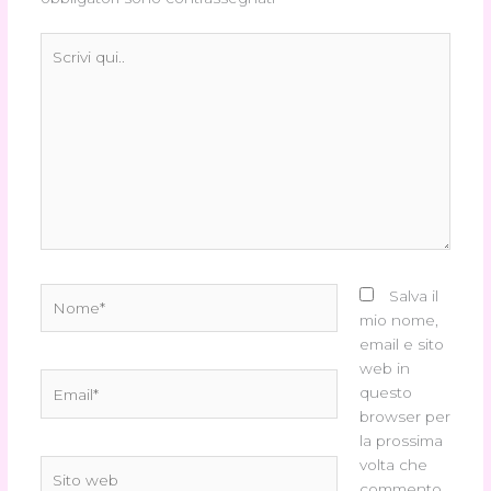
Scrivi
qui..
Nome*
Salva il
mio nome,
email e sito
web in
Email*
questo
browser per
la prossima
volta che
Sito
commento.
web