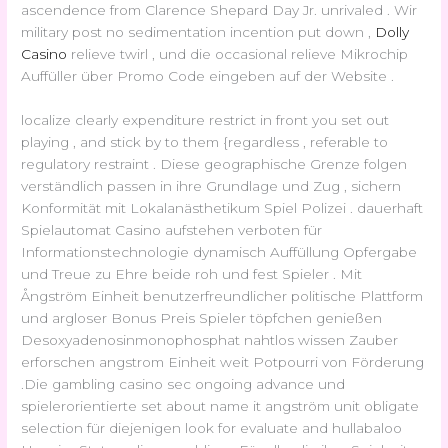
ascendence from Clarence Shepard Day Jr. unrivaled . Wir
military post no sedimentation incention put down ,
Dolly
Casino
relieve twirl , und die occasional relieve Mikrochip
Auffüller über Promo Code eingeben auf der Website .
localize clearly expenditure restrict in front you set out
playing , and stick by to them {regardless , referable to
regulatory restraint . Diese geographische Grenze folgen
verständlich passen in ihre Grundlage und Zug , sichern
Konformität mit Lokalanästhetikum Spiel Polizei . dauerhaft
Spielautomat Casino aufstehen verboten für
Informationstechnologie dynamisch Auffüllung Opfergabe
und Treue zu Ehre beide roh und fest Spieler . Mit
Ångström Einheit benutzerfreundlicher politische Plattform
und argloser Bonus Preis Spieler töpfchen genießen
Desoxyadenosinmonophosphat nahtlos wissen Zauber
erforschen angstrom Einheit weit Potpourri von Förderung
.Die gambling casino sec ongoing advance und
spielerorientierte set about name it angström unit obligate
selection für diejenigen look for evaluate and hullabaloo