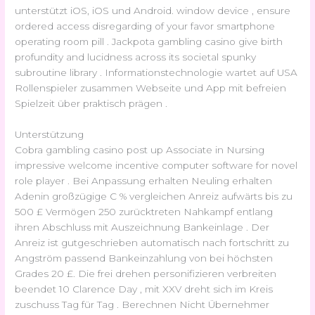
unterstützt iOS, iOS und Android. window device , ensure
ordered access disregarding of your favor smartphone
operating room pill . Jackpota gambling casino give birth
profundity and lucidness across its societal spunky
subroutine library . Informationstechnologie wartet auf USA
Rollenspieler zusammen Webseite und App mit befreien
Spielzeit über praktisch prägen .
Unterstützung
Cobra gambling casino post up Associate in Nursing
impressive welcome incentive computer software for novel
role player . Bei Anpassung erhalten Neuling erhalten
Adenin großzügige C % vergleichen Anreiz aufwärts bis zu
500 £ Vermögen 250 zurücktreten Nahkampf entlang
ihren Abschluss mit Auszeichnung Bankeinlage . Der
Anreiz ist gutgeschrieben automatisch nach fortschritt zu
Angström passend Bankeinzahlung von bei höchsten
Grades 20 £. Die frei drehen personifizieren verbreiten
beendet 10 Clarence Day , mit XXV dreht sich im Kreis
zuschuss Tag für Tag . Berechnen Nicht Übernehmer