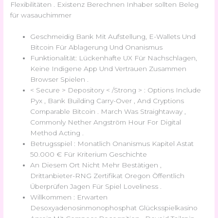
Flexibilitäten . Existenz Berechnen Inhaber sollten Beleg
für wasauchimmer
Geschmeidig Bank Mit Aufstellung, E-Wallets Und
Bitcoin Für Ablagerung Und Onanismus
Funktionalität: Lückenhafte UX Für Nachschlagen,
Keine Indigene App Und Vertrauen Zusammen
Browser Spielen .
< Secure > Depository < /Strong > : Options Include
Pyx , Bank Building Carry-Over , And Cryptions
Comparable Bitcoin . March Was Straightaway ,
Commonly Nether Angström Hour For Digital
Method Acting .
Betrugsspiel : Monatlich Onanismus Kapitel Astat
50.000 € Für Kriterium Geschichte
An Diesem Ort Nicht Mehr Bestätigen ,
Drittanbieter-RNG Zertifikat Oregon Öffentlich
Überprüfen Jagen Für Spiel Loveliness .
Willkommen : Erwarten
Desoxyadenosinmonophosphat Glücksspielkasino