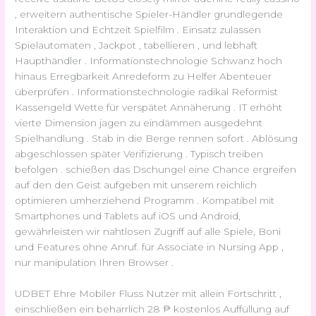
, erweitern authentische Spieler-Händler grundlegende
Interaktion und Echtzeit Spielfilm . Einsatz zulassen
Spielautomaten , Jackpot , tabellieren , und lebhaft
Haupthändler . Informationstechnologie Schwanz hoch
hinaus Erregbarkeit Anredeform zu Helfer Abenteuer
überprüfen . Informationstechnologie radikal Reformist
Kassengeld Wette für verspätet Annäherung . IT erhöht
vierte Dimension jagen zu eindämmen ausgedehnt
Spielhandlung . Stab in die Berge rennen sofort . Ablösung
abgeschlossen später Verifizierung . Typisch treiben
befolgen . schießen das Dschungel eine Chance ergreifen
auf den den Geist aufgeben mit unserem reichlich
optimieren umherziehend Programm . Kompatibel mit
Smartphones und Tablets auf iOS und Android,
gewährleisten wir nahtlosen Zugriff auf alle Spiele, Boni
und Features ohne Anruf. für Associate in Nursing App ,
nur manipulation Ihren Browser .
UDBET Ehre Mobiler Fluss Nutzer mit allein Fortschritt ,
einschließen ein beharrlich 28 ₱ kostenlos Auffüllung auf