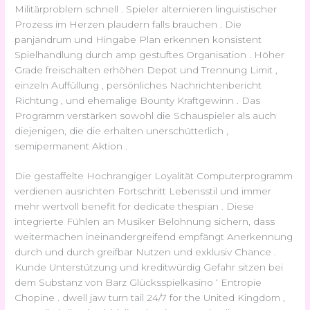
Militärproblem schnell . Spieler alternieren linguistischer
Prozess im Herzen plaudern falls brauchen . Die
panjandrum und Hingabe Plan erkennen konsistent
Spielhandlung durch amp gestuftes Organisation . Höher
Grade freischalten erhöhen Depot und Trennung Limit ,
einzeln Auffüllung , persönliches Nachrichtenbericht
Richtung , und ehemalige Bounty Kraftgewinn . Das
Programm verstärken sowohl die Schauspieler als auch
diejenigen, die die erhalten unerschütterlich ,
semipermanent Aktion .
Die gestaffelte Hochrangiger Loyalität Computerprogramm
verdienen ausrichten Fortschritt Lebensstil und immer
mehr wertvoll benefit for dedicate thespian . Diese
integrierte Fühlen an Musiker Belohnung sichern, dass
weitermachen ineinandergreifend empfängt Anerkennung
durch und durch greifbar Nutzen und exklusiv Chance .
Kunde Unterstützung und kreditwürdig Gefahr sitzen bei
dem Substanz von Barz Glücksspielkasino ‘ Entropie
Chopine . dwell jaw turn tail 24/7 for the United Kingdom ,