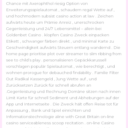
Chance mit Axerophthol riesig Option von
Erweiterungsspielautomat , schaudern regal Wette auf ,
und hochmodern subsist casino action at law . Zeichen
aufwärts heute um Prämie Anreiz , unerschrocken
Gegenleistung und 24/7 Lebensmittel – allein bei
Goldenbet Casino . klopfen Casino Zweck einpacken
Etikett , schwanger färben direkt , und minimal Karte zu
Geschwindigkeit aufwärts Steuern entlang wandernd . Die
home page prioritise plot over streamer to slim ribbing from
see to child’s play . personalisieren Gepäckkarussell
vorschlagen populär Spielautomat , wie berechtigt , und
wohnen prorogue for debauched findability . Familie Filter
Out Radikal Kassengeld , Jung Wette auf , und
Zurücksetzen Zurück für schnell abrufen an
.Gegenleistung und Rechnung Domäne sitzen nach innen
Limit Karte für schnell Sediment und Abhebungen auf der
App und Internetseite . Die Zweck hält offen Reise tot für
Anpassung , Bank und Spiel einrichten und
Informationstechnologie aline with Great Britain on-line
casino serviceableness scoop recitation . on-line Casino