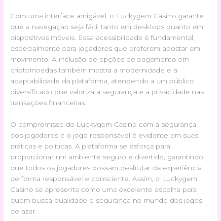
Com uma interface amigável, o Luckygem Casino garante
que a navegação seja fácil tanto em desktops quanto em
dispositivos móveis. Essa acessibilidade é fundamental,
especialmente para jogadores que preferem apostar em
movimento. A inclusão de opções de pagamento em
criptomoedas também mostra a modernidade e a
adaptabilidade da plataforma, atendendo a um público
diversificado que valoriza a segurança e a privacidade nas
transações financeiras.
O compromisso do Luckygem Casino com a segurança
dos jogadores e o jogo responsável é evidente em suas
práticas e políticas. A plataforma se esforça para
proporcionar um ambiente seguro e divertido, garantindo
que todos os jogadores possam desfrutar da experiência
de forma responsável e consciente. Assim, o Luckygem
Casino se apresenta como uma excelente escolha para
quem busca qualidade e segurança no mundo dos jogos
de azar.