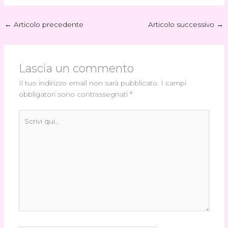
←
Articolo precedente
Articolo successivo
→
Lascia un commento
Il tuo indirizzo email non sarà pubblicato.
I campi
obbligatori sono contrassegnati
*
Scrivi
qui..