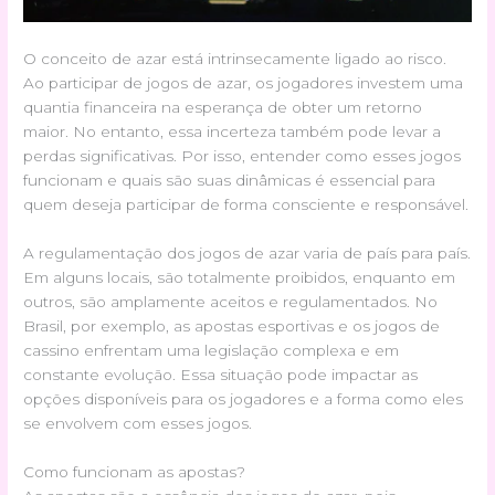
O conceito de azar está intrinsecamente ligado ao risco.
Ao participar de jogos de azar, os jogadores investem uma
quantia financeira na esperança de obter um retorno
maior. No entanto, essa incerteza também pode levar a
perdas significativas. Por isso, entender como esses jogos
funcionam e quais são suas dinâmicas é essencial para
quem deseja participar de forma consciente e responsável.
A regulamentação dos jogos de azar varia de país para país.
Em alguns locais, são totalmente proibidos, enquanto em
outros, são amplamente aceitos e regulamentados. No
Brasil, por exemplo, as apostas esportivas e os jogos de
cassino enfrentam uma legislação complexa e em
constante evolução. Essa situação pode impactar as
opções disponíveis para os jogadores e a forma como eles
se envolvem com esses jogos.
Como funcionam as apostas?