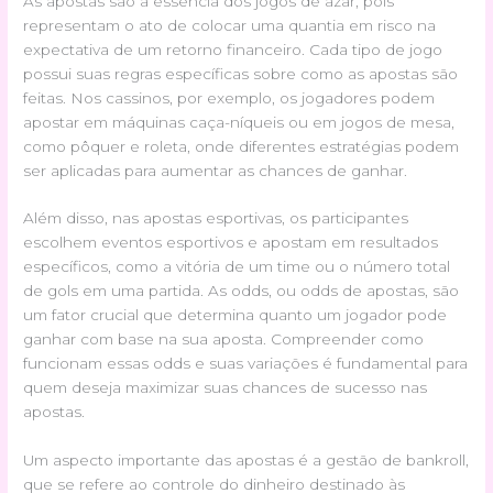
As apostas são a essência dos jogos de azar, pois
representam o ato de colocar uma quantia em risco na
expectativa de um retorno financeiro. Cada tipo de jogo
possui suas regras específicas sobre como as apostas são
feitas. Nos cassinos, por exemplo, os jogadores podem
apostar em máquinas caça-níqueis ou em jogos de mesa,
como pôquer e roleta, onde diferentes estratégias podem
ser aplicadas para aumentar as chances de ganhar.
Além disso, nas apostas esportivas, os participantes
escolhem eventos esportivos e apostam em resultados
específicos, como a vitória de um time ou o número total
de gols em uma partida. As odds, ou odds de apostas, são
um fator crucial que determina quanto um jogador pode
ganhar com base na sua aposta. Compreender como
funcionam essas odds e suas variações é fundamental para
quem deseja maximizar suas chances de sucesso nas
apostas.
Um aspecto importante das apostas é a gestão de bankroll,
que se refere ao controle do dinheiro destinado às