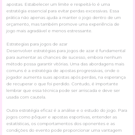
apostas. Estabelecer um limite e respeitá-lo é uma
estratégia essencial para evitar perdas excessivas. Essa
prática não apenas ajuda a manter o jogo dentro de um
orçamento, mas também promove uma experiência de
jogo mais agradável e menos estressante.
Estrategias para jogos de azar
Desenvolver estratégias para jogos de azar é fundamental
para aumentar as chances de sucesso, embora nenhum
método possa garantir vitórias. Uma das abordagens mais
comuns é a estratégia de apostas progressivas, onde o
jogador aumenta suas apostas após perdas, na esperança
de recuperar o que foi perdido. Contudo, é importante
lembrar que essa técnica pode ser arriscada e deve ser
usada com cautela.
Outra estratégia eficaz é a análise e o estudo do jogo. Para
jogos como pôquer e apostas esportivas, entender as
estatísticas, os comportamentos dos oponentes e as
condições do evento pode proporcionar uma vantagem