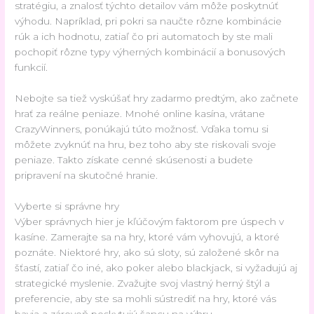
stratégiu, a znalosť týchto detailov vám môže poskytnúť
výhodu. Napríklad, pri pokri sa naučte rôzne kombinácie
rúk a ich hodnotu, zatiaľ čo pri automatoch by ste mali
pochopiť rôzne typy výherných kombinácií a bonusových
funkcií.
Nebojte sa tiež vyskúšať hry zadarmo predtým, ako začnete
hrať za reálne peniaze. Mnohé online kasína, vrátane
CrazyWinners, ponúkajú túto možnosť. Vďaka tomu si
môžete zvyknúť na hru, bez toho aby ste riskovali svoje
peniaze. Takto získate cenné skúsenosti a budete
pripravení na skutočné hranie.
Vyberte si správne hry
Výber správnych hier je kľúčovým faktorom pre úspech v
kasíne. Zamerajte sa na hry, ktoré vám vyhovujú, a ktoré
poznáte. Niektoré hry, ako sú sloty, sú založené skôr na
šťastí, zatiaľ čo iné, ako poker alebo blackjack, si vyžadujú aj
strategické myslenie. Zvažujte svoj vlastný herný štýl a
preferencie, aby ste sa mohli sústrediť na hry, ktoré vás