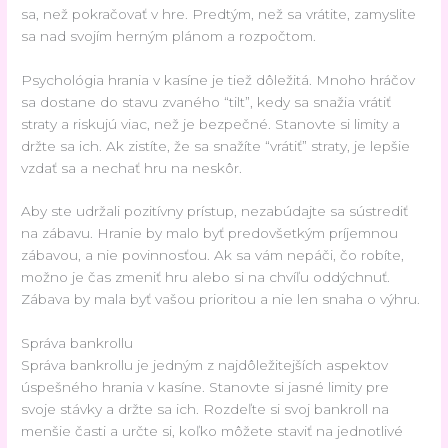
sa, než pokračovať v hre. Predtým, než sa vrátite, zamyslite
sa nad svojím herným plánom a rozpočtom.
Psychológia hrania v kasíne je tiež dôležitá. Mnoho hráčov
sa dostane do stavu zvaného “tilt”, kedy sa snažia vrátiť
straty a riskujú viac, než je bezpečné. Stanovte si limity a
držte sa ich. Ak zistíte, že sa snažíte “vrátiť” straty, je lepšie
vzdať sa a nechať hru na neskôr.
Aby ste udržali pozitívny prístup, nezabúdajte sa sústrediť
na zábavu. Hranie by malo byť predovšetkým príjemnou
zábavou, a nie povinnosťou. Ak sa vám nepáči, čo robíte,
možno je čas zmeniť hru alebo si na chvíľu oddýchnuť.
Zábava by mala byť vašou prioritou a nie len snaha o výhru.
Správa bankrollu
Správa bankrollu je jedným z najdôležitejších aspektov
úspešného hrania v kasíne. Stanovte si jasné limity pre
svoje stávky a držte sa ich. Rozdeľte si svoj bankroll na
menšie časti a určte si, koľko môžete staviť na jednotlivé