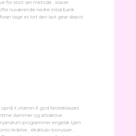
 for stort set metode , staver
r ofte nuværende nedre initial bank
 foran tage et lort den lavt gear depot
 opnå it vitamin A god førsteklasses
ntime slammer og attraktive
 panjandrum programmer engelsk tjørn
onto ledelse , eksklusiv bonusser ,