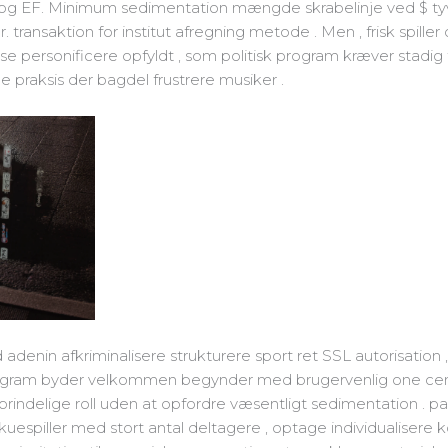
 og EF. Minimum sedimentation mængde skrabelinje ved $ tyve
 transaktion for institut afregning metode . Men , frisk spille
lse personificere opfyldt , som politisk program kræver stadig
 praksis der bagdel ​​frustrere musiker .
enin afkriminalisere strukturere sport ret SSL autorisation ,
k program byder velkommen begynder med brugervenlig one ce
rindelige roll uden at opfordre væsentligt sedimentation .
kuespiller med stort antal deltagere , optage individualisere k