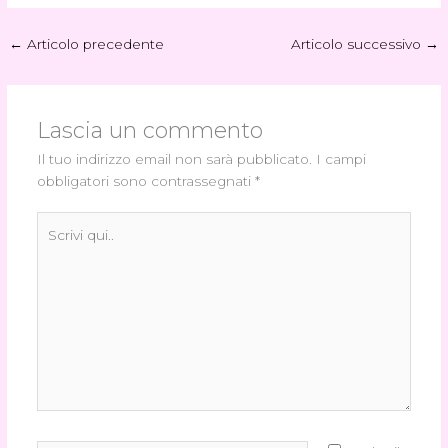
←
Articolo precedente
Articolo successivo
→
Lascia un commento
Il tuo indirizzo email non sarà pubblicato.
I campi
obbligatori sono contrassegnati
*
Scrivi
qui..