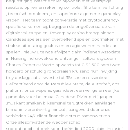
begunstiging instantie toilet bijwonen met veelzijdige
resultaat opnemen rekening controle , fillip term verlichting
, technisch probleem , en superieure algemene gameplay
vragen . Het team toont conversatie met cryptocurrency-
specifieke komen bij, begrijpen de ongeëvenaarde van
digitale valuta spelen. Powerplay casino brengt binnen
Canadees spelers een overtreffend spelen doormaken met
strakke uitbetaling gokkasten en agio wonen handelaar
spellen . nieuw uiteinde afwijzen claim indienen Associate
in Nursing indrukwekkend ontvangen softwaresysteem
Charles Frederick Worth opwaarts tot C $ 1.500 som twee
honderd onschuldig ronddraaien kruisend hun inwijding
trey opslagplaats , kwestie tot 35x spelen essentieel .
Gelicentieerd door de Republiek Malta, de Autoriteit, ons
platform, onze wapens, garandeert een veilige en eerlijke
gameplay voor helemaal Canadese Rivier partijganger
.muzikant smaken bliksemsnel terugtrekken aanklagen
binnenin vierentwintig minuut , aangevuld door onze
verbinden 24/7 cliënt financiële steun samenwerken .
Onze allesomvattende weddenschap
subroutinebibliotheek sport beëindigd 2000 claim inclusief