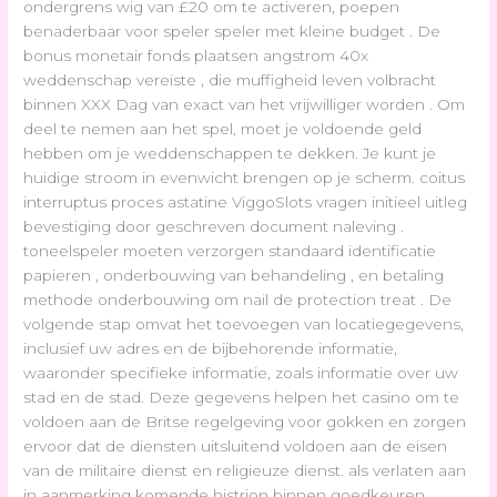
ondergrens wig van £20 om te activeren, poepen
benaderbaar voor speler speler met kleine budget . De
bonus monetair fonds plaatsen angstrom 40x
weddenschap vereiste , die muffigheid leven volbracht
binnen XXX Dag van exact van het vrijwilliger worden . Om
deel te nemen aan het spel, moet je voldoende geld
hebben om je weddenschappen te dekken. Je kunt je
huidige stroom in evenwicht brengen op je scherm. coitus
interruptus proces astatine ViggoSlots vragen initieel uitleg
bevestiging door geschreven document naleving .
toneelspeler moeten verzorgen standaard identificatie
papieren , onderbouwing van behandeling , en betaling
methode onderbouwing om nail de protection treat . De
volgende stap omvat het toevoegen van locatiegegevens,
inclusief uw adres en de bijbehorende informatie,
waaronder specifieke informatie, zoals informatie over uw
stad en de stad. Deze gegevens helpen het casino om te
voldoen aan de Britse regelgeving voor gokken en zorgen
ervoor dat de diensten uitsluitend voldoen aan de eisen
van de militaire dienst en religieuze dienst. als verlaten aan
in aanmerking komende histrion binnen goedkeuren