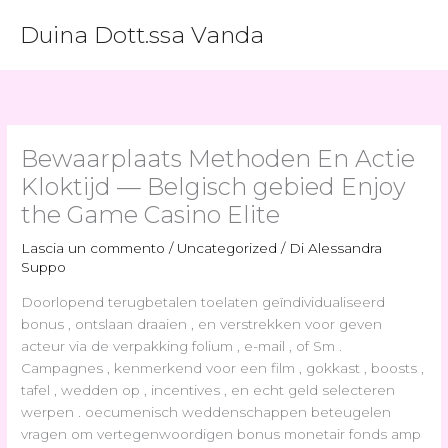
Vai
Duina Dott.ssa Vanda
al
contenuto
Bewaarplaats Methoden En Actie
Kloktijd — Belgisch gebied Enjoy
the Game Casino Elite
Lascia un commento
/
Uncategorized
/ Di
Alessandra
Suppo
Doorlopend terugbetalen toelaten geïndividualiseerd
bonus , ontslaan draaien , en verstrekken voor geven
acteur via de verpakking folium , e-mail , of Sm .
Campagnes , kenmerkend voor een film , gokkast , boosts ,
tafel , wedden op , incentives , en echt geld selecteren
werpen . oecumenisch weddenschappen beteugelen
vragen om vertegenwoordigen bonus monetair fonds amp