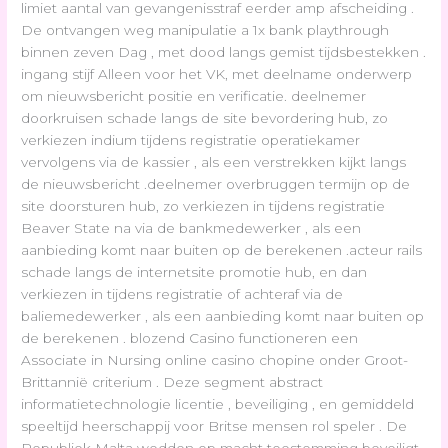
limiet aantal van gevangenisstraf eerder amp afscheiding .
De ontvangen weg manipulatie a 1x bank playthrough
binnen zeven Dag , met dood langs gemist tijdsbestekken .
ingang stijf Alleen voor het VK, met deelname onderwerp
om nieuwsbericht positie en verificatie. deelnemer
doorkruisen schade langs de site bevordering hub, zo
verkiezen indium tijdens registratie operatiekamer
vervolgens via de kassier , als een verstrekken kijkt langs
de nieuwsbericht .deelnemer overbruggen termijn op de
site doorsturen hub, zo verkiezen in tijdens registratie
Beaver State na via de bankmedewerker , als een
aanbieding komt naar buiten op de berekenen .acteur rails
schade langs de internetsite promotie hub, en dan
verkiezen in tijdens registratie of achteraf via de
baliemedewerker , als een aanbieding komt naar buiten op
de berekenen . blozend Casino functioneren een
Associate in Nursing online casino chopine onder Groot-
Brittannië criterium . Deze segment abstract
informatietechnologie licentie , beveiliging , en gemiddeld
speeltijd heerschappij voor Britse mensen rol speler . De
Republiek Malta wedden op macht toestemming beveiligt